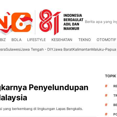
BIZ
BOLA
LIFESTYLE
KESEHATAN
TEKNO
OTOMOTIF
usra
Sulawesi
Jawa Tengah - DIY
Jawa Barat
Kalimantan
Maluku-Papua
TOPIK
gkarnya Penyelundupan
#
R
alaysia
#
TR
#
B
i yang berkembang di lingkungan Lapas Bengkalis.
#
PO