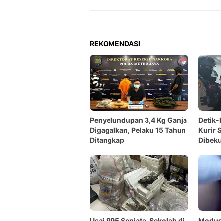
REKOMENDASI
Penyelundupan 3,4 Kg Ganja
Detik-
Digagalkan, Pelaku 15 Tahun
Kurir 
Ditangkap
Dibek
Usai 995 Senjata, Sekolah di
Modus 