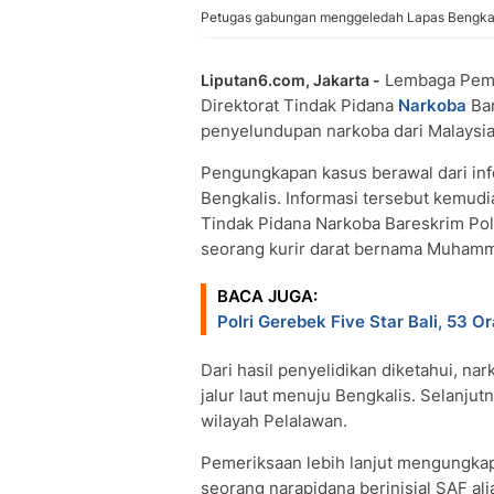
Petugas gabungan menggeledah Lapas Bengka
Lembaga Pemas
Liputan6.com, Jakarta -
Direktorat Tindak Pidana
Narkoba
Bar
penyelundupan narkoba dari Malaysia
Pengungkapan kasus berawal dari in
Bengkalis. Informasi tersebut kemudia
Tindak Pidana Narkoba Bareskrim Po
seorang kurir darat bernama Muhamm
BACA JUGA:
Polri Gerebek Five Star Bali, 53 O
Dari hasil penyelidikan diketahui, na
jalur laut menuju Bengkalis. Selanju
wilayah Pelalawan.
Pemeriksaan lebih lanjut mengungkap
seorang narapidana berinisial SAF a