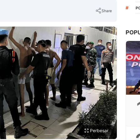
#
P
Share
POP
Copy Link
Perbesar