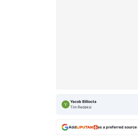
Yacob Billiocta
Tim Redaksi
Add
as a preferred source