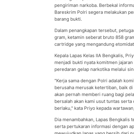
pengiriman narkoba. Berbekal informa
Bareskrim Polri segera melakukan pe
barang bukti.
Dalam penangkapan tersebut, petugas
gram, ketamin seberat bruto 858 gra
cartridge yang mengandung etomidat
Kepala Lapas Kelas IIA Bengkalis, Pr
menjadi bukti nyata komitmen jajar
peredaran gelap narkotika melalui sin
"Kerja sama dengan Polri adalah kom
berusaha merusak ketertiban, baik di
akan pernah memberi ruang bagi pela
bersalah akan kami usut tuntas serta
berlaku," kata Priyo kepada wartawan
Dia menambahkan, Lapas Bengkalis t
serta pertukaran informasi dengan a
mewujudkan lapas yang bersih dari n