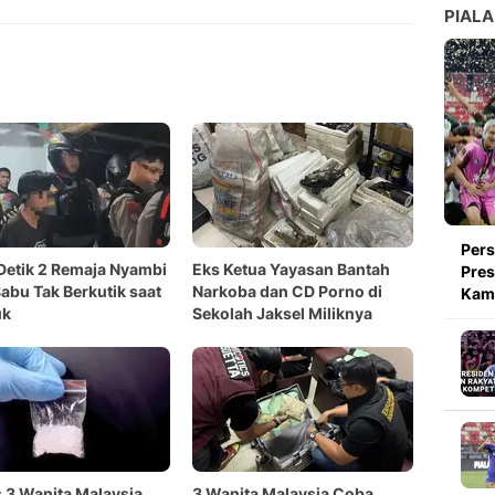
PIALA
Pers
Detik 2 Remaja Nyambi
Eks Ketua Yayasan Bantah
Pres
Sabu Tak Berkutik saat
Narkoba dan CD Porno di
Kami
uk
Sekolah Jaksel Miliknya
3 Wanita Malaysia
3 Wanita Malaysia Coba