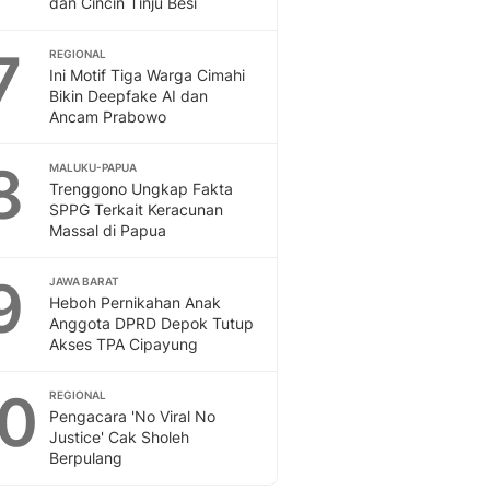
dan Cincin Tinju Besi
Sport
Berita Bola Terkini, Ja
7
Klasemen, Hasil Liga
REGIONAL
Ini Motif Tiga Warga Cimahi
Bikin Deepfake AI dan
Ancam Prabowo
8
MALUKU-PAPUA
Trenggono Ungkap Fakta
SPPG Terkait Keracunan
Massal di Papua
9
JAWA BARAT
Heboh Pernikahan Anak
Anggota DPRD Depok Tutup
Akses TPA Cipayung
10
REGIONAL
Pengacara 'No Viral No
Justice' Cak Sholeh
Berpulang