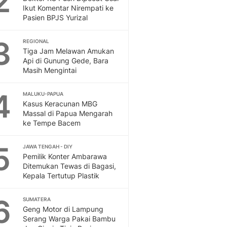
2
Feeds
Ikut Komentar Nirempati ke
Pasien BPJS Yurizal
Feeds Liputan6: Kumpul
Terbaru Harian
3
REGIONAL
Otosia
Tiga Jam Melawan Amukan
Otosia
Api di Gunung Gede, Bara
Spotlight
Masih Mengintai
Berita Terkini, Kabar Te
Dan Dunia - Liputan6.
4
MALUKU-PAPUA
English
Kasus Keracunan MBG
Exploring Knowledge, T
Massal di Papua Mengarah
ke Tempe Bacem
En.Liputan6.com
Disabilitas
5
Disabilitas Berita Terkini
JAWA TENGAH - DIY
Pemilik Konter Ambarawa
Harian, Berita Terbaru,
Ditemukan Tewas di Bagasi,
Berita
Kepala Tertutup Plastik
Berita Hari Ini Politik,
Health
6
SUMATERA
Kabar Berita Terbaru D
Geng Motor di Lampung
Diet, Herbal Terbaik
Serang Warga Pakai Bambu