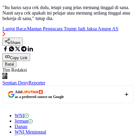
"Itu harus saya cek dulu, tetapi yang jelas memang tinggal di sana.
Nanti saya cek apakah ini pelajar atau memang sedang tinggal atau
bekerja di sana," tutup dia.
Lanjut Baca:
Mantan Pengacara Trump Jadi Jaksa Agung AS
Share
Copy Link
Batal
Tim Redaksi
Septian Deny
Reporter
Add
as a preferred source on Google
WNI
Jerman
Danau
WNI Meninggal