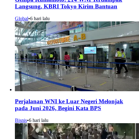
Langsung, KBRI Tokyo Kirim Bantuan
Global
•
6 hari lalu
Perjalanan WNI ke Luar Negeri Melonjak
pada Juni 2026, Begini Kata BPS
Bisnis
•
6 hari lalu