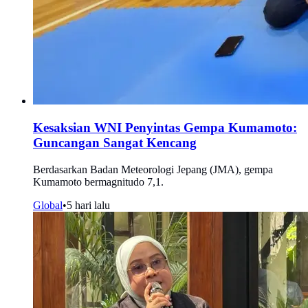
Kesaksian WNI Penyintas Gempa Kumamoto:
Guncangan Sangat Kencang
Berdasarkan Badan Meteorologi Jepang (JMA), gempa
Kumamoto bermagnitudo 7,1.
Global
•
5 hari lalu