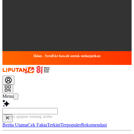
Iklan - Scroll ke bawah untuk melanjutkan
Menu
Tanya apapun tentang artikel ini...
Berita Utama
Cek Fakta
Terkini
Terpopuler
Rekomendasi