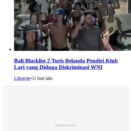
Bali Blacklist 2 Turis Belanda Pendiri Klub
Lari yang Diduga Diskriminasi WNI
Lifestyle
•
11 hari lalu
Advertisement