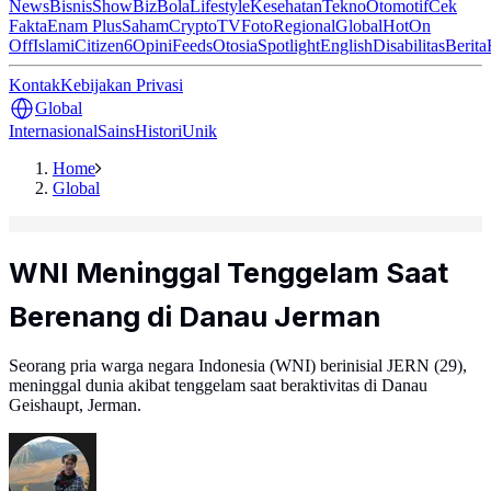
News
Bisnis
ShowBiz
Bola
Lifestyle
Kesehatan
Tekno
Otomotif
Cek
Fakta
Enam Plus
Saham
Crypto
TV
Foto
Regional
Global
Hot
On
Off
Islami
Citizen6
Opini
Feeds
Otosia
Spotlight
English
Disabilitas
Berita
Kontak
Kebijakan Privasi
Global
Internasional
Sains
Histori
Unik
Home
Global
WNI Meninggal Tenggelam Saat
Berenang di Danau Jerman
Seorang pria warga negara Indonesia (WNI) berinisial JERN (29),
meninggal dunia akibat tenggelam saat beraktivitas di Danau
Geishaupt, Jerman.