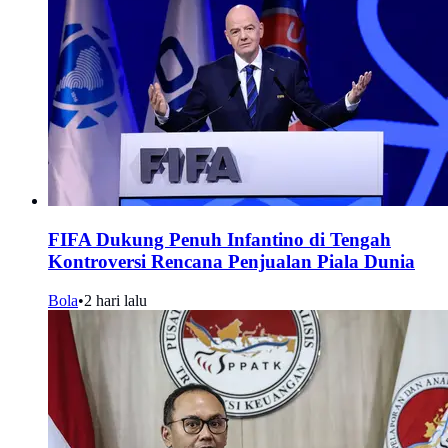
FIFA Dukung Penuh Infantino di Tengah
Kontroversi Rencana Penjualan Piala Dunia
Bola
•
2 hari lalu