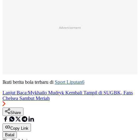
Advertisement
Ikuti berita bola terbaru di
Sport Liputan6
Lanjut Baca:
Mykhailo Mudryk Kembali Tampil di SUGBK, Fans
Chelsea Sambut Meriah
Share
Copy Link
Batal