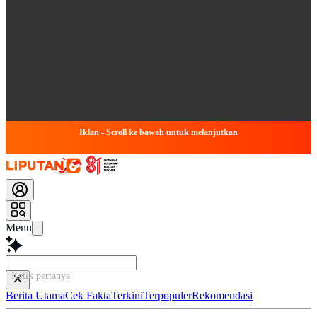
Iklan - Scroll ke bawah untuk melanjutkan
Menu
Ketik pertanyaanmu di sini..
Berita Utama
Cek Fakta
Terkini
Terpopuler
Rekomendasi