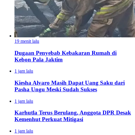
19 menit lalu
Dugaan Penyebab Kebakaran Rumah di
Kebon Pala Jaktim
1 jam lalu
Kiesha Alvaro Masih Dapat Uang Saku dari
Pasha Ungu Meski Sudah Sukses
1 jam lalu
Karhutla Terus Berulang, Anggota DPR Desak
Kemenhut Perkuat Mitigasi
1 jam lalu