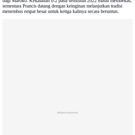
bagi Maroko. Kekalahan 0-2 pada semifinal 2022 masih membekas,
sementara Prancis datang dengan keinginan melanjutkan tradisi
menembus empat besar untuk ketiga kalinya secara beruntun.
Advertisement