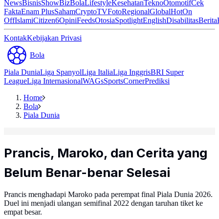
News
Bisnis
ShowBiz
Bola
Lifestyle
Kesehatan
Tekno
Otomotif
Cek
Fakta
Enam Plus
Saham
Crypto
TV
Foto
Regional
Global
Hot
On
Off
Islami
Citizen6
Opini
Feeds
Otosia
Spotlight
English
Disabilitas
Berita
Kontak
Kebijakan Privasi
Bola
Piala Dunia
Liga Spanyol
Liga Italia
Liga Inggris
BRI Super
League
Liga Internasional
WAGs
Sports
Corner
Prediksi
Home
Bola
Piala Dunia
Prancis, Maroko, dan Cerita yang
Belum Benar-benar Selesai
Prancis menghadapi Maroko pada perempat final Piala Dunia 2026.
Duel ini menjadi ulangan semifinal 2022 dengan taruhan tiket ke
empat besar.