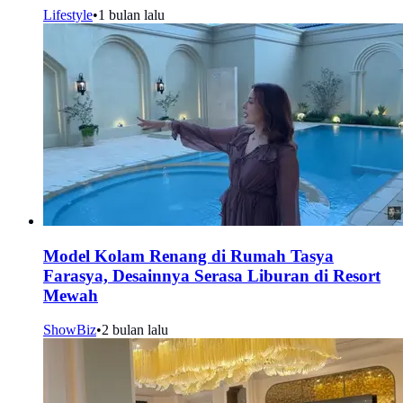
Lifestyle
•
1 bulan lalu
Model Kolam Renang di Rumah Tasya
Farasya, Desainnya Serasa Liburan di Resort
Mewah
ShowBiz
•
2 bulan lalu