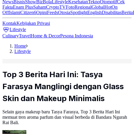
News
Bisnis
ShowBiz
Bola
Lifestyle
Kesehatan
Tekno
Otomotif
Cek
Fakta
Enam Plus
Saham
Crypto
TV
Foto
Regional
Global
Hot
On
Off
Islami
Citizen6
Opini
Feeds
Otosia
Spotlight
English
Disabilitas
Berita
Kontak
Kebijakan Privasi
Lifestyle
Culinary
Travel
Home & Decor
Pesona Indonesia
Home
Lifestyle
Top 3 Berita Hari Ini: Tasya
Farasya Manglingi dengan Glass
Skin dan Makeup Minimalis
Selain gaya makeup baru Tasya Farasya, Top 3 Berita Hari Ini
memuat tren aroma parfum dan visual berbeda di Bandara Ngurah
Rai Bali.