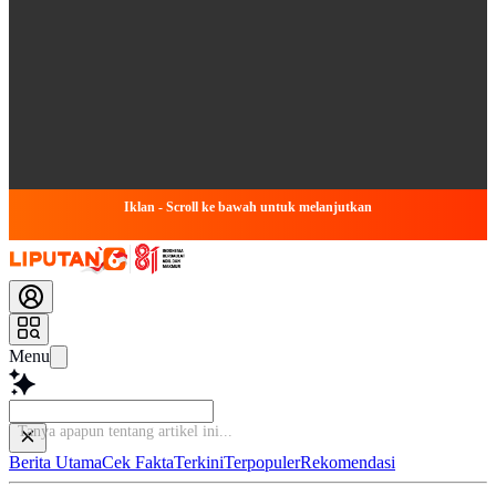
Iklan - Scroll ke bawah untuk melanjutkan
Menu
Ta
Berita Utama
Cek Fakta
Terkini
Terpopuler
Rekomendasi