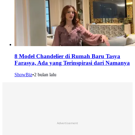
8 Model Chandelier di Rumah Baru Tasya
Farasya, Ada yang Terinspirasi dari Namanya
ShowBiz
•
2 bulan lalu
Advertisement