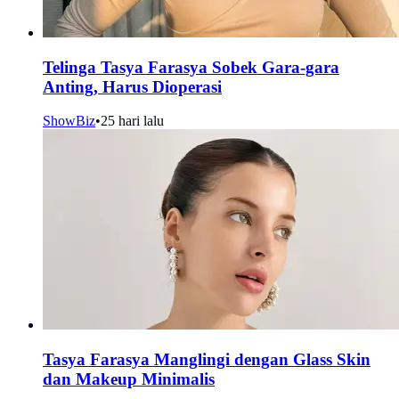
Telinga Tasya Farasya Sobek Gara-gara
Anting, Harus Dioperasi
ShowBiz
•
25 hari lalu
Tasya Farasya Manglingi dengan Glass Skin
dan Makeup Minimalis