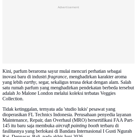
Advertisement
Kini, parfum beraroma sayur mulai mencuri perhatian sebagai
inovasi baru di industri
fragrance
, menghadirkan karakter aroma
yang lebih
earthy
, segar, sekaligus terasa dekat dengan alam. Salah
satu rumah parfum yang menghadirkan pendekatan berbeda tersebut
adalah Jo Malone London melalui koleksi terbatas Veggies
Collection.
Tidak ketinggalan, ternyata ada 'studio lukis' pesawat yang
dioperasikan FL Technics Indonesia. Perusahaan penyedia layanan
Maintenance, Repair, dan Overhaul (MRO) bersertifikasi FAA Part-
145 itu baru saja membuka
aircraft painting booth
terbaru di
fasilitasnya yang berlokasi di Bandara Internasional I Gusti Ngurah
Rai, Denpasar, Bali, pada akhir Juni 2026.