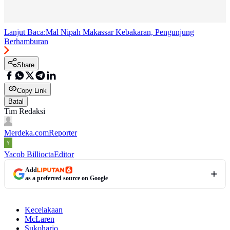
Lanjut Baca:
Mal Nipah Makassar Kebakaran, Pengunjung
Berhamburan
Share
Copy Link
Batal
Tim Redaksi
Merdeka.com
Reporter
Yacob Billiocta
Editor
Add
as a preferred source on Google
Kecelakaan
McLaren
Sukoharjo