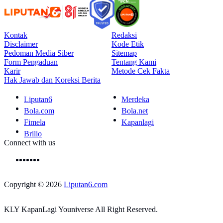
Kontak
Redaksi
Disclaimer
Kode Etik
Pedoman Media Siber
Sitemap
Form Pengaduan
Tentang Kami
Karir
Metode Cek Fakta
Hak Jawab dan Koreksi Berita
Liputan6
Merdeka
Bola.com
Bola.net
Fimela
Kapanlagi
Brilio
Connect with us
Copyright © 2026
Liputan6.com
KLY KapanLagi Youniverse All Right Reserved.