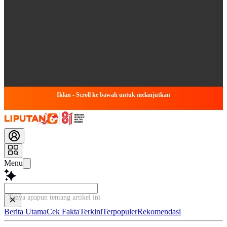
Iklan - Scroll ke bawah untuk melanjutkan
Menu
Tanya apapun tentang artikel ini...
Berita Utama
Cek Fakta
Terkini
Terpopuler
Rekomendasi