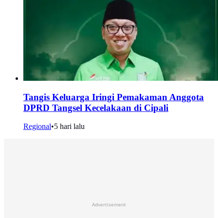
Tangis Keluarga Iringi Pemakaman Anggota
DPRD Tangsel Kecelakaan di Cipali
Regional
•
5 hari lalu
Advertisement