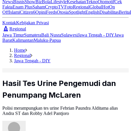
News
Bisnis
ShowBiz
Bola
Lifestyle
Kesehatan
Tekno
Otomotif
Cek
Fakta
Enam Plus
Saham
Crypto
TV
Foto
Regional
Global
Hot
On
Off
Islami
Citizen6
Opini
Feeds
Otosia
Spotlight
English
Disabilitas
Berita
Kontak
Kebijakan Privasi
Regional
Jawa Timur
Sumatera
Bali Nusra
Sulawesi
Jawa Tengah - DIY
Jawa
Barat
Kalimantan
Maluku-Papua
Home
Regional
Jawa Tengah - DIY
Hasil Tes Urine Pengemudi dan
Penumpang McLaren
Polisi merampungkan tes urine Febrian Paundra Alditama alias
Andra ST dan Robby Adel Pantjoro