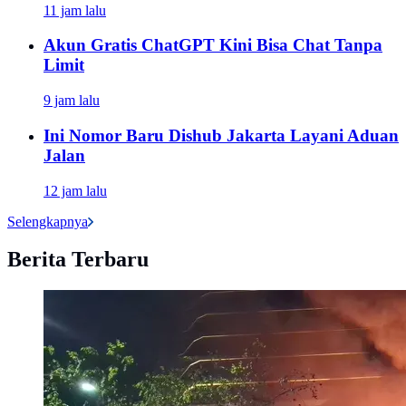
11 jam lalu
Akun Gratis ChatGPT Kini Bisa Chat Tanpa
Limit
9 jam lalu
Ini Nomor Baru Dishub Jakarta Layani Aduan
Jalan
12 jam lalu
Selengkapnya
Berita Terbaru