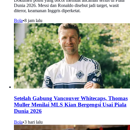
Dokumen polisi yang bocor memuat ancaman serius di Piala
Dunia 2026. Messi dan Ronaldo disebut jadi target, wasit
diteror, keamanan Inggris diperketat.
Bola
•
8 jam lalu
Setelah Gabung Vancouver Whitecaps, Thomas
Muller Menilai MLS Kian Bergengsi Usai Piala
Dunia 2026
Bola
•
3 hari lalu