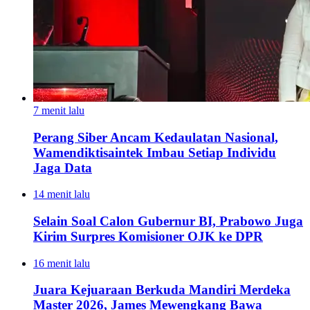
7 menit lalu
Perang Siber Ancam Kedaulatan Nasional,
Wamendiktisaintek Imbau Setiap Individu
Jaga Data
14 menit lalu
Selain Soal Calon Gubernur BI, Prabowo Juga
Kirim Surpres Komisioner OJK ke DPR
16 menit lalu
Juara Kejuaraan Berkuda Mandiri Merdeka
Master 2026, James Mewengkang Bawa