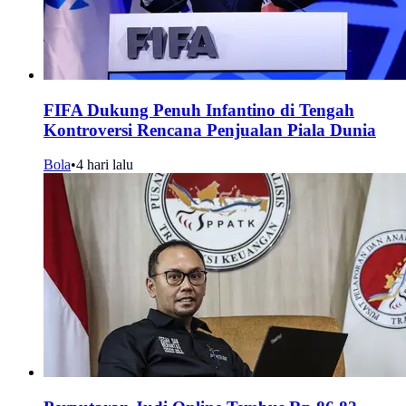
FIFA Dukung Penuh Infantino di Tengah
Kontroversi Rencana Penjualan Piala Dunia
Bola
•
4 hari lalu