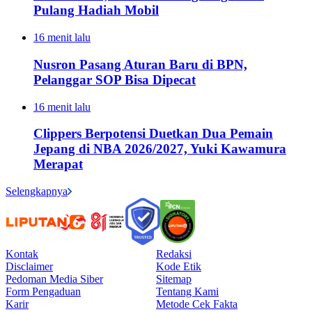
Pulang Hadiah Mobil
16 menit lalu
Nusron Pasang Aturan Baru di BPN,
Pelanggar SOP Bisa Dipecat
16 menit lalu
Clippers Berpotensi Duetkan Dua Pemain
Jepang di NBA 2026/2027, Yuki Kawamura
Merapat
Selengkapnya
Kontak
Redaksi
Disclaimer
Kode Etik
Pedoman Media Siber
Sitemap
Form Pengaduan
Tentang Kami
Karir
Metode Cek Fakta