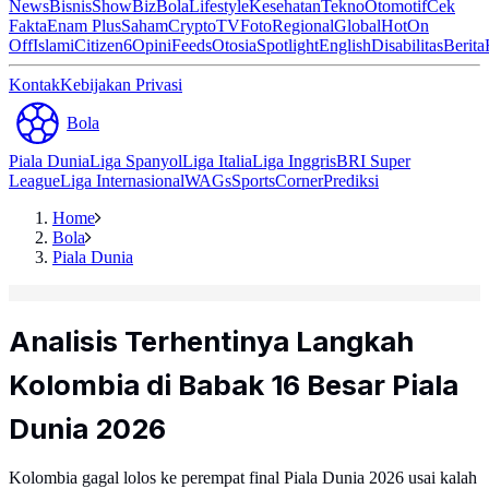
News
Bisnis
ShowBiz
Bola
Lifestyle
Kesehatan
Tekno
Otomotif
Cek
Fakta
Enam Plus
Saham
Crypto
TV
Foto
Regional
Global
Hot
On
Off
Islami
Citizen6
Opini
Feeds
Otosia
Spotlight
English
Disabilitas
Berita
Kontak
Kebijakan Privasi
Bola
Piala Dunia
Liga Spanyol
Liga Italia
Liga Inggris
BRI Super
League
Liga Internasional
WAGs
Sports
Corner
Prediksi
Home
Bola
Piala Dunia
Analisis Terhentinya Langkah
Kolombia di Babak 16 Besar Piala
Dunia 2026
Kolombia gagal lolos ke perempat final Piala Dunia 2026 usai kalah