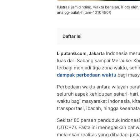
Ilustrasi jam dinding, waktu berjalan. (Foto ol
analog-bulat-hitam-1010480/)
Daftar Isi
Apa Itu Perbedaan Waktu? Pengerti
Indonesia meru
Liputan6.com, Jakarta
Pembagian Zona Waktu di Indonesia:
luas dari Sabang sampai Merauke. Ko
Bagaimana Dampak Perbedaan Waktu 
terbagi menjadi tiga zona waktu, se
Dampak Perbedaan Waktu terhadap K
dampak perbedaan waktu
bagi masya
Cara Menyiasati Perbedaan Waktu aga
Pertanyaan dan Jawaban Seputar Per
Perbedaan waktu antara wilayah bara
• Mengapa di Indonesia terjadi perb
seluruh aspek kehidupan sehari-har
waktu bagi masyarakat Indonesia, kita
• Apa saja dampak negatif perbedaan
transportasi, ibadah, hingga kesehata
• Berapa selisih waktu antara WIB da
Sekitar 80 persen penduduk Indonesia
(UTC+7). Fakta ini menegaskan bahwa
melainkan realitas yang dihadapi juta