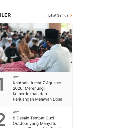
Berita Daerah Dan Peri
Terbaru
Global
ULER
Lihat Semua
Berita Internasional, Sa
Inspiratif, Unik, Dan M
Hot
Hot Liputan6.com Menya
Dan Terbaru
On Off
On Off Liputan6: Sinop
& Berita Bisnis Digital
Islami
1
HOT
Berita & Kajian Islami
Khutbah Jumat 7 Agustus
Hikmah - Liputan6
2026: Merenungi
Citizen6
Kemerdekaan dan
Perjuangan Melawan Dosa
Berita Citizen6 - Medi
Liputan6.com
2
Opini
HOT
8 Desain Tempat Cuci
Opini Liputan6: Analis
Outdoor yang Menyatu
Pandang Dan Perspekti