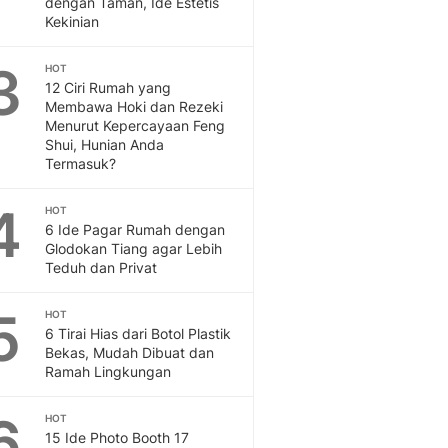
dengan Taman, Ide Estetis
Feeds
Kekinian
Feeds Liputan6: Kumpul
Terbaru Harian
3
HOT
Otosia
12 Ciri Rumah yang
Membawa Hoki dan Rezeki
Otosia
Menurut Kepercayaan Feng
Spotlight
Shui, Hunian Anda
Berita Terkini, Kabar Te
Termasuk?
Dan Dunia - Liputan6.
English
4
HOT
Exploring Knowledge, T
6 Ide Pagar Rumah dengan
En.Liputan6.com
Glodokan Tiang agar Lebih
Teduh dan Privat
Disabilitas
Disabilitas Berita Terkini
5
Harian, Berita Terbaru,
HOT
6 Tirai Hias dari Botol Plastik
Berita
Bekas, Mudah Dibuat dan
Berita Hari Ini Politik,
Ramah Lingkungan
Health
Kabar Berita Terbaru D
6
HOT
Diet, Herbal Terbaik
15 Ide Photo Booth 17