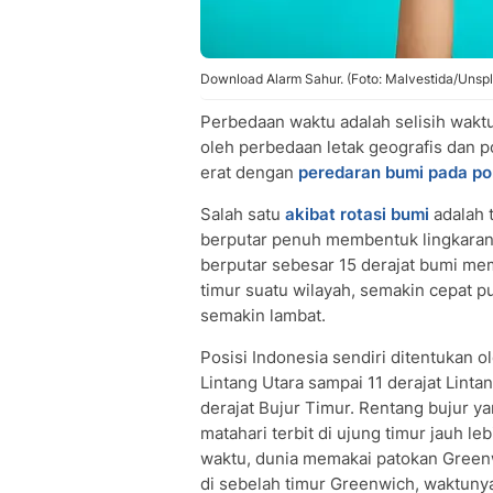
Download Alarm Sahur. (Foto: Malvestida/Unsp
Perbedaan waktu adalah selisih wakt
oleh perbedaan letak geografis dan p
erat dengan
peredaran bumi pada p
Salah satu
akibat rotasi bumi
adalah 
berputar penuh membentuk lingkaran 
berputar sebesar 15 derajat bumi me
timur suatu wilayah, semakin cepat 
semakin lambat.
Posisi Indonesia sendiri ditentukan o
Lintang Utara sampai 11 derajat Linta
derajat Bujur Timur. Rentang bujur y
matahari terbit di ujung timur jauh l
waktu, dunia memakai patokan Green
di sebelah timur Greenwich, waktunya