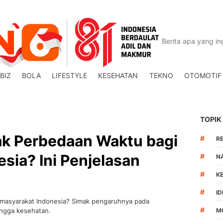
BIZ
BOLA
LIFESTYLE
KESEHATAN
TEKNO
OTOMOTIF
TOPIK
k Perbedaan Waktu bagi
#
R
sia? Ini Penjelasan
#
N
#
K
#
I
masyarakat Indonesia? Simak pengaruhnya pada
#
hingga kesehatan.
M