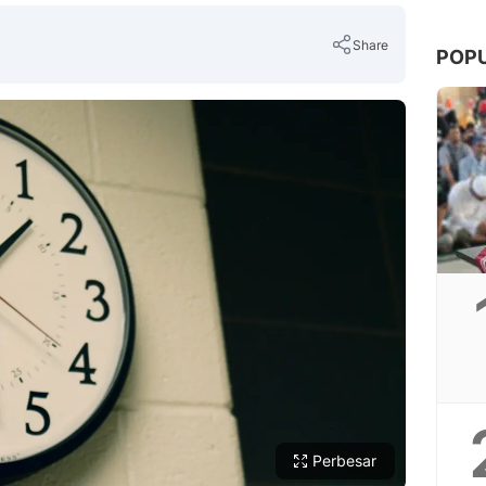
Share
POP
Copy Link
Perbesar