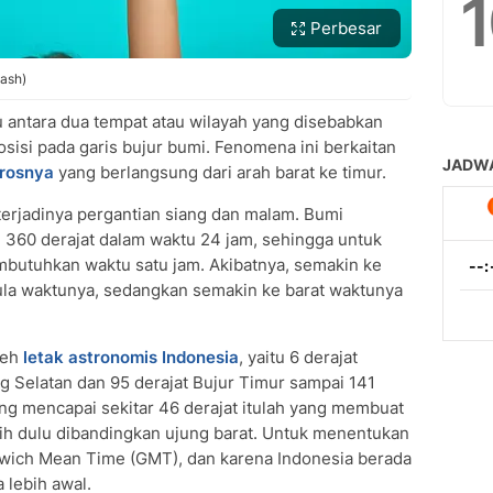
Perbesar
lash)
u antara dua tempat atau wilayah yang disebabkan
osisi pada garis bujur bumi. Fenomena ini berkaitan
orosnya
yang berlangsung dari arah barat ke timur.
terjadinya pergantian siang dan malam. Bumi
360 derajat dalam waktu 24 jam, sehingga untuk
mbutuhkan waktu satu jam. Akibatnya, semakin ke
pula waktunya, sedangkan semakin ke barat waktunya
leh
letak astronomis Indonesia
, yaitu 6 derajat
ng Selatan dan 95 derajat Bujur Timur sampai 141
ang mencapai sekitar 46 derajat itulah yang membuat
ebih dulu dibandingkan ujung barat. Untuk menentukan
wich Mean Time (GMT), dan karena Indonesia berada
 lebih awal.