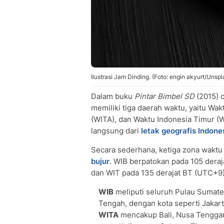
Ilustrasi Jam Dinding. (Foto: engin akyurt/Unspl
Dalam buku
Pintar Bimbel SD
(2015) 
memiliki tiga daerah waktu, yaitu Wa
(WITA), dan Waktu Indonesia Timur (
langsung dari
letak geografis Indone
Secara sederhana, ketiga zona waktu 
bujur
. WIB berpatokan pada 105 dera
dan WIT pada 135 derajat BT (UTC+9).
WIB
meliputi seluruh Pulau Sumater
Tengah, dengan kota seperti Jakar
WITA
mencakup Bali, Nusa Tenggara