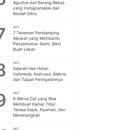
Sport
Agustus dari Barang Bekas
Berita Bola Terkini, Ja
yang Instagramable dan
Mudah Ditiru
Klasemen, Hasil Liga
7
HOT
7 Tanaman Pendamping
Alpukat yang Membantu
Penyerbukan Alami, Bikin
Buah Lebat
8
HOT
Sejarah Hari Hutan
Indonesia: Asal-usul, Makna,
dan Tujuan Peringatannya
9
HOT
8 Warna Cat yang Bisa
Membuat Kamar Tidur
Terasa Sejuk, Nyaman, dan
Menenangkan
HOT