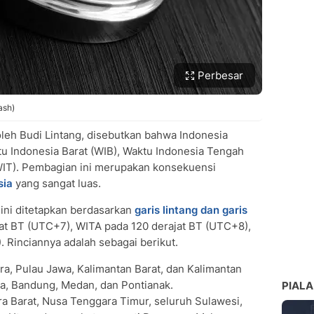
Perbesar
ash)
oleh Budi Lintang, disebutkan bahwa Indonesia
ktu Indonesia Barat (WIB), Waktu Indonesia Tengah
WIT). Pembagian ini merupakan konsekuensi
sia
yang sangat luas.
ini ditetapkan berdasarkan
garis lintang dan garis
jat BT (UTC+7), WITA pada 120 derajat BT (UTC+8),
 Rinciannya adalah sebagai berikut.
a, Pulau Jawa, Kalimantan Barat, dan Kalimantan
ta, Bandung, Medan, dan Pontianak.
PIALA
 Barat, Nusa Tenggara Timur, seluruh Sulawesi,