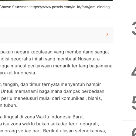
eh Shawn Stutzman: https://www.pexels.com/id-id/foto/jam-dinding-
an dan Penyebab Utamanya
pakan negara kepulauan yang membentang sangat
 WIB, WITA, dan WIT
ndisi geografis inilah yang membuat Nusantara
bagi Masyarakat Indonesia
hingga muncul pertanyaan menarik tentang bagaimana
esehatan dan Ritme Sirkadian
rakat Indonesia.
r Aktivitas Tetap Lancar
bedaan Waktu di Indonesia
t, tengah, dan timur ternyata menyentuh hampir
edaan waktu?
i. Untuk memahami bagaimana dampak perbedaan
 perlu menelusuri mulai dari komunikasi, bisnis,
 waktu di Indonesia?
n tubuh.
n WIT?
 tinggal di zona Waktu Indonesia Barat
 isu zona waktu bukan sekadar teori geografi,
an orang setiap hari. Berikut ulasan selengkapnya,