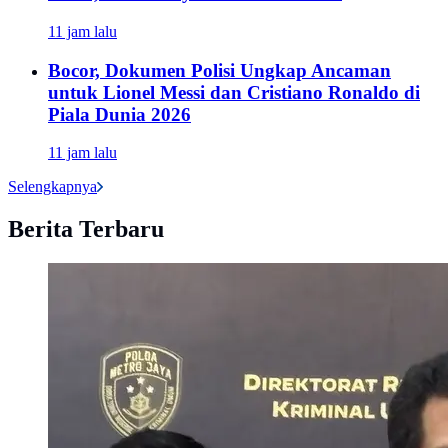
11 jam lalu
Bocor, Dokumen Polisi Ungkap Ancaman
untuk Lionel Messi dan Cristiano Ronaldo di
Piala Dunia 2026
11 jam lalu
Selengkapnya
Berita Terbaru