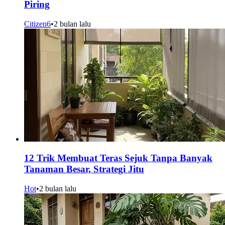
Piring
Citizen6
•
2 bulan lalu
12 Trik Membuat Teras Sejuk Tanpa Banyak
Tanaman Besar, Strategi Jitu
Hot
•
2 bulan lalu