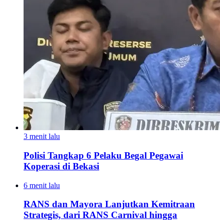
3 menit lalu
Polisi Tangkap 6 Pelaku Begal Pegawai
Koperasi di Bekasi
6 menit lalu
RANS dan Mayora Lanjutkan Kemitraan
Strategis, dari RANS Carnival hingga