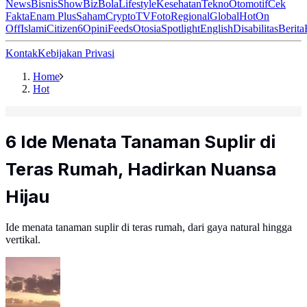
News
Bisnis
ShowBiz
Bola
Lifestyle
Kesehatan
Tekno
Otomotif
Cek
Fakta
Enam Plus
Saham
Crypto
TV
Foto
Regional
Global
Hot
On
Off
Islami
Citizen6
Opini
Feeds
Otosia
Spotlight
English
Disabilitas
Berita
Kontak
Kebijakan Privasi
Home
Hot
6 Ide Menata Tanaman Suplir di
Teras Rumah, Hadirkan Nuansa
Hijau
Ide menata tanaman suplir di teras rumah, dari gaya natural hingga
vertikal.