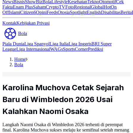
News
Bisnis
ShowBiz
Bola
Lifestyle
Kesehatan
Tekno
Otomotif
Cek
Fakta
Enam Plus
Saham
Crypto
TV
Foto
Regional
Global
Hot
On
Off
Islami
Citizen6
Opini
Feeds
Otosia
Spotlight
English
Disabilitas
Berita
Kontak
Kebijakan Privasi
Bola
Piala Dunia
Liga Spanyol
Liga Italia
Liga Inggris
BRI Super
League
Liga Internasional
WAGs
Sports
Corner
Prediksi
Home
Bola
Karolina Muchova Cetak Sejarah
Baru di Wimbledon 2026 Usai
Kalahkan Naomi Osaka
Langkah Naomi Osaka di Wimbledon 2026 terhenti di perempat
final. Karolina Muchova sukses melaju ke semifinal setelah menang