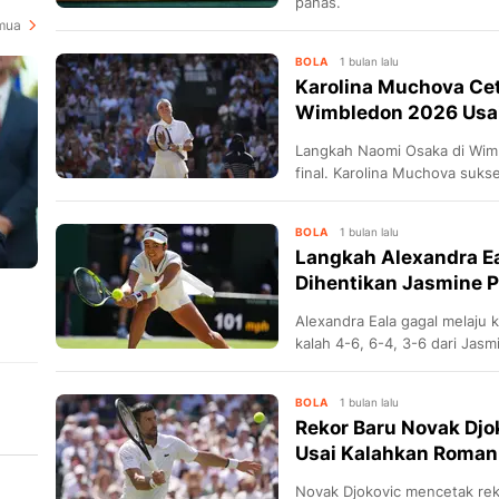
panas.
mua
BOLA
1 bulan lalu
Karolina Muchova Cet
Wimbledon 2026 Usai
Langkah Naomi Osaka di Wim
final. Karolina Muchova suks
dua set langsung.
BOLA
1 bulan lalu
Langkah Alexandra E
Dihentikan Jasmine P
Alexandra Eala gagal melaju 
kalah 4-6, 6-4, 3-6 dari Jasmi
BOLA
1 bulan lalu
Rekor Baru Novak Dj
Usai Kalahkan Roman 
Novak Djokovic mencetak re