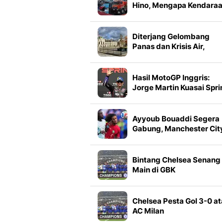
Hino, Mengapa Kendara
Niaga Tak Sekadar Soal
Mesin
Diterjang Gelombang
Panas dan Krisis Air,
Slovakia Tetapkan Statu
Darurat
Hasil MotoGP Inggris:
Jorge Martin Kuasai Spri
Race, Marc Marquez Cu
Petik 1 Poin
Ayyoub Bouaddi Segera
Gabung, Manchester Cit
Serius Kejar Enzo
Fernandez?
Bintang Chelsea Senang
Main di GBK
Chelsea Pesta Gol 3-0 at
AC Milan