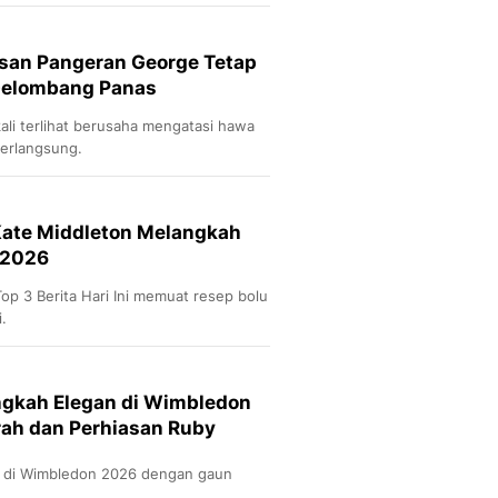
Sport
Berita Bola Terkini, Ja
Klasemen, Hasil Liga
san Pangeran George Tetap
 Gelombang Panas
li terlihat berusaha mengatasi hawa
erlangsung.
: Kate Middleton Melangkah
 2026
Top 3 Berita Hari Ini memuat resep bolu
.
ngkah Elegan di Wimbledon
rah dan Perhiasan Ruby
n di Wimbledon 2026 dengan gaun