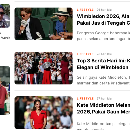
LIFESTYLE
26 hari lalu
Wimbledon 2026, Ala
Pakai Jas di Tengah
01:01
Pangeran George beberapa ka
a
i Wasit
panas selama pertandingan b
LIFESTYLE
26 hari lalu
Top 3 Berita Hari Ini
Elegan di Wimbledon
Selain gaya Kate Middleton, 
marmer dan cerita Krisdayanti
LIFESTYLE
27 hari lalu
Kate Middleton Mela
2026, Pakai Gaun Me
yan...
Kate Middleton tampil elega
merah menyala