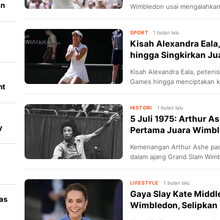
an
Wimbledon usai mengalahkan 
SPORT
1 bulan lalu
Kisah Alexandra Eala
hingga Singkirkan J
s
Kisah Alexandra Eala, petenis
Games hingga menciptakan k
nt
Iga Swiatek di Wimbledon 20
ma
HISTORI
1 bulan lalu
5 Juli 1975: Arthur As
y
Pertama Juara Wimb
Kemenangan Arthur Ashe pada 
dalam ajang Grand Slam Wim
LIFESTYLE
1 bulan lalu
Gaya Slay Kate Middl
as
Wimbledon, Selipkan M