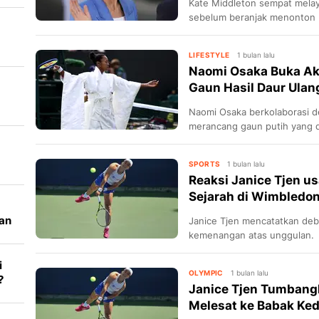
Kate Middleton sempat melay
sebelum beranjak menonton 
LIFESTYLE
1 bulan lalu
Naomi Osaka Buka Ak
Gaun Hasil Daur Ula
Naomi Osaka berkolaborasi d
merancang gaun putih yang 
Wimbledon.
SPORTS
1 bulan lalu
B
Reaksi Janice Tjen u
Sejarah di Wimbledo
uan
Janice Tjen mencatatkan de
kemenangan atas unggulan.
i
OLYMPIC
1 bulan lalu
?
Janice Tjen Tumbang
Melesat ke Babak Ke