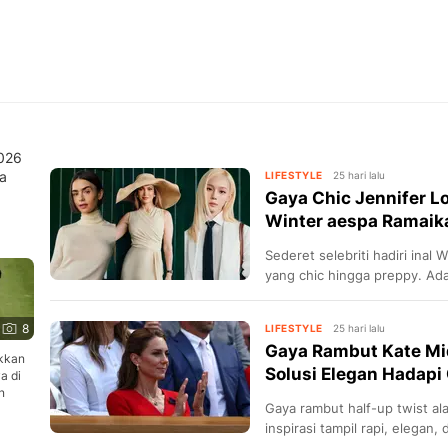
2026
a
LIFESTYLE
25 hari lalu
Gaya Chic Jennifer L
Winter aespa Ramaik
Sederet selebriti hadiri in
yang chic hingga preppy. Ada
8
LIFESTYLE
25 hari lalu
Gaya Rambut Kate Mi
akkan
Solusi Elegan Hadapi
a di
n
Gaya rambut half-up twist al
inspirasi tampil rapi, elegan