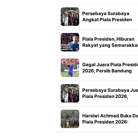
Persebaya Surabaya
Angkat Piala Presiden
2026, Francisco Rivera:
Kini Kami Lebih Percaya
Diri
Piala Presiden, Hiburan
Rakyat yang Semarakka
Jeda Kompetisi
Gagal Juara Piala Presid
2026, Persib Bandung
Petik Banyak Pelajaran
Persebaya Surabaya Ju
Piala Presiden 2026,
Manajemen Imbau Bone
Tak Konvoi
Harsiwi Achmad Buka D
Piala Presiden 2026:
Meningkat 16 Persen dar
Tahun Lalu