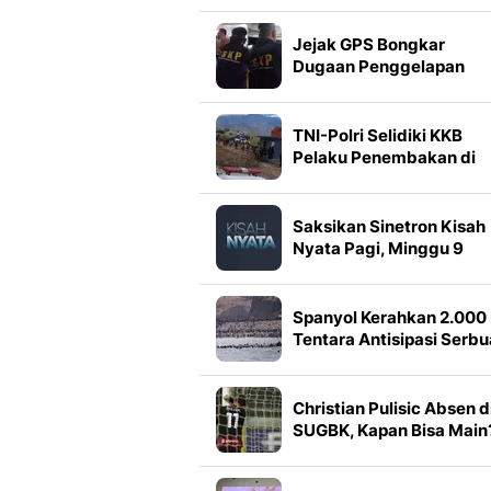
Jejak GPS Bongkar
Dugaan Penggelapan
Mobil Rental di Lampung
TNI-Polri Selidiki KKB
Pelaku Penembakan di
Festival Lembah Baliem
Saksikan Sinetron Kisah
Nyata Pagi, Minggu 9
Agustus Pukul 08.00 WI
di Indosiar
Spanyol Kerahkan 2.000
Tentara Antisipasi Serb
Migran di Ceuta
Christian Pulisic Absen d
SUGBK, Kapan Bisa Main