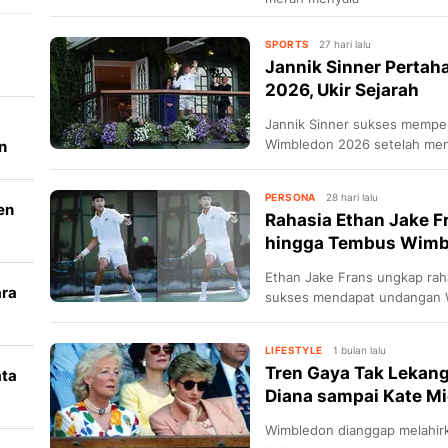
SPORTS
27 hari lalu
Jannik Sinner Perta
2026, Ukir Sejarah
Jannik Sinner sukses memper
Wimbledon 2026 setelah men
n
menjadikannya petenis ke-10 
PERSONA
28 hari lalu
en
Rahasia Ethan Jake 
hingga Tembus Wimb
Ethan Jake Frans ungkap rah
ara
sukses mendapat undangan 
k
LIFESTYLE
1 bulan lalu
Tren Gaya Tak Lekang
ata
Diana sampai Kate Mi
i
Wimbledon dianggap melahirk