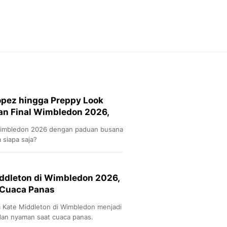
Feeds
Feeds Liputan6: Kumpul
Terbaru Harian
Otosia
Otosia
Spotlight
Berita Terkini, Kabar Te
Dan Dunia - Liputan6.
opez hingga Preppy Look
English
an Final Wimbledon 2026,
Exploring Knowledge, T
En.Liputan6.com
al Wimbledon 2026 dengan paduan busana
Disabilitas
 siapa saja?
Disabilitas Berita Terkini
Harian, Berita Terbaru,
Berita
ddleton di Wimbledon 2026,
Berita Hari Ini Politik,
 Cuaca Panas
Health
Kabar Berita Terbaru D
a Kate Middleton di Wimbledon menjadi
Diet, Herbal Terbaik
, dan nyaman saat cuaca panas.