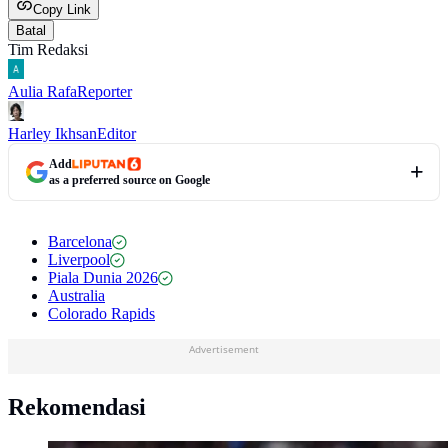
Copy Link
Batal
Tim Redaksi
Aulia Rafa
Reporter
Harley Ikhsan
Editor
Add
as a preferred source on Google
Barcelona
Liverpool
Piala Dunia 2026
Australia
Colorado Rapids
Advertisement
Rekomendasi