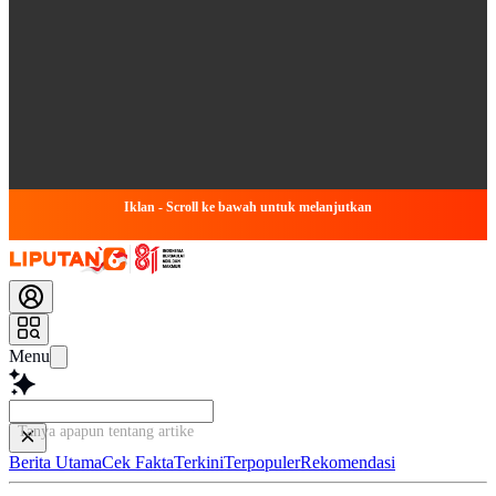
Iklan - Scroll ke bawah untuk melanjutkan
Menu
Tanya apapun tentang artikel ini...
Berita Utama
Cek Fakta
Terkini
Terpopuler
Rekomendasi