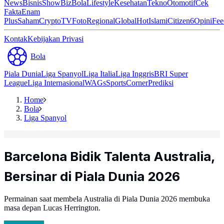
News
Bisnis
ShowBiz
Bola
Lifestyle
Kesehatan
Tekno
Otomotif
Cek
Fakta
Enam
Plus
Saham
Crypto
TV
Foto
Regional
Global
Hot
Islami
Citizen6
Opini
Fee
Kontak
Kebijakan Privasi
Bola
Piala Dunia
Liga Spanyol
Liga Italia
Liga Inggris
BRI Super
League
Liga Internasional
WAGs
Sports
Corner
Prediksi
Home
Bola
Liga Spanyol
Barcelona Bidik Talenta Australia,
Bersinar di Piala Dunia 2026
Permainan saat membela Australia di Piala Dunia 2026 membuka
masa depan Lucas Herrington.