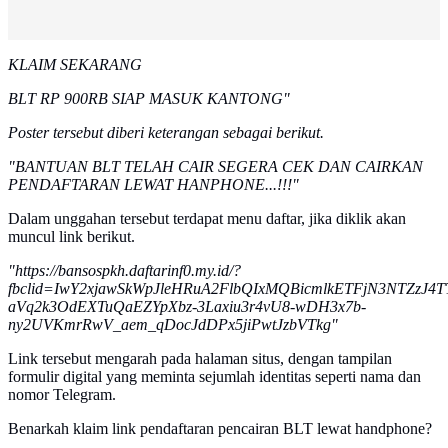
KLAIM SEKARANG
BLT RP 900RB SIAP MASUK KANTONG"
Poster tersebut diberi keterangan sebagai berikut.
"BANTUAN BLT TELAH CAIR SEGERA CEK DAN CAIRKAN
PENDAFTARAN LEWAT HANPHONE...!!!"
Dalam unggahan tersebut terdapat menu daftar, jika diklik akan
muncul link berikut.
"https://bansospkh.daftarinf0.my.id/?
fbclid=IwY2xjawSkWpJleHRuA2FlbQIxMQBicmlkETFjN3NTZ
aVq2k3OdEXTuQaEZYpXbz-3Laxiu3r4vU8-wDH3x7b-
ny2UVKmrRwV_aem_qDocJdDPx5jiPwtJzbVTkg"
Link tersebut mengarah pada halaman situs, dengan tampilan
formulir digital yang meminta sejumlah identitas seperti nama dan
nomor Telegram.
Benarkah klaim link pendaftaran pencairan BLT lewat handphone?