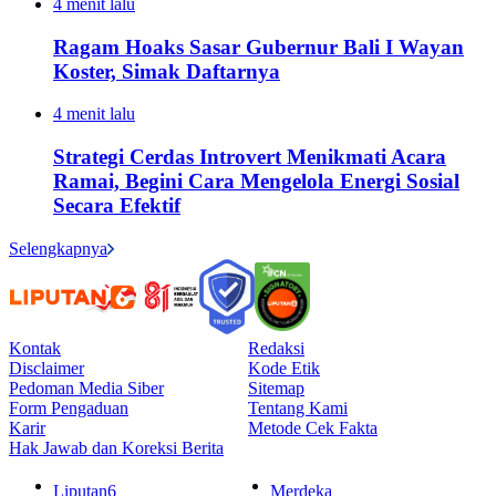
4 menit lalu
Ragam Hoaks Sasar Gubernur Bali I Wayan
Koster, Simak Daftarnya
4 menit lalu
Strategi Cerdas Introvert Menikmati Acara
Ramai, Begini Cara Mengelola Energi Sosial
Secara Efektif
Selengkapnya
Kontak
Redaksi
Disclaimer
Kode Etik
Pedoman Media Siber
Sitemap
Form Pengaduan
Tentang Kami
Karir
Metode Cek Fakta
Hak Jawab dan Koreksi Berita
Liputan6
Merdeka