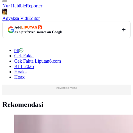
Nur Habibie
Reporter
Adyaksa Vidi
Editor
Add
as a preferred source on Google
blt
Cek Fakta
Cek Fakta Liputan6.com
BLT 2026
Hoaks
Hoax
Advertisement
Rekomendasi