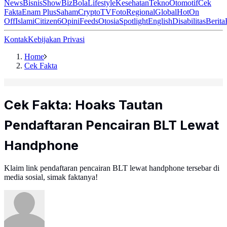
News
Bisnis
ShowBiz
Bola
Lifestyle
Kesehatan
Tekno
Otomotif
Cek
Fakta
Enam Plus
Saham
Crypto
TV
Foto
Regional
Global
Hot
On
Off
Islami
Citizen6
Opini
Feeds
Otosia
Spotlight
English
Disabilitas
Berita
Kontak
Kebijakan Privasi
Home
Cek Fakta
Cek Fakta: Hoaks Tautan
Pendaftaran Pencairan BLT Lewat
Handphone
Klaim link pendaftaran pencairan BLT lewat handphone tersebar di
media sosial, simak faktanya!