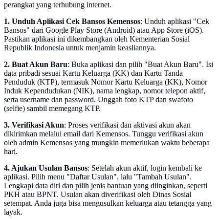
perangkat yang terhubung internet.
1. Unduh Aplikasi Cek Bansos Kemensos
: Unduh aplikasi "Cek
Bansos" dari Google Play Store (Android) atau App Store (iOS).
Pastikan aplikasi ini dikembangkan oleh Kementerian Sosial
Republik Indonesia untuk menjamin keasliannya.
2. Buat Akun Baru
: Buka aplikasi dan pilih "Buat Akun Baru". Isi
data pribadi sesuai Kartu Keluarga (KK) dan Kartu Tanda
Penduduk (KTP), termasuk Nomor Kartu Keluarga (KK), Nomor
Induk Kependudukan (NIK), nama lengkap, nomor telepon aktif,
serta username dan password. Unggah foto KTP dan swafoto
(selfie) sambil memegang KTP.
3. Verifikasi Akun
: Proses verifikasi dan aktivasi akun akan
dikirimkan melalui email dari Kemensos. Tunggu verifikasi akun
oleh admin Kemensos yang mungkin memerlukan waktu beberapa
hari.
4. Ajukan Usulan Bansos
: Setelah akun aktif, login kembali ke
aplikasi. Pilih menu "Daftar Usulan", lalu "Tambah Usulan".
Lengkapi data diri dan pilih jenis bantuan yang diinginkan, seperti
PKH atau BPNT. Usulan akan diverifikasi oleh Dinas Sosial
setempat. Anda juga bisa mengusulkan keluarga atau tetangga yang
layak.