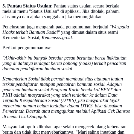
5. Pantau Status Usulan
: Pantau status usulan secara berkala
melalui menu "Status Usulan" di aplikasi. Jika ditolak, pahami
alasannya dan ajukan sanggahan jika memungkinkan.
Penelusuran juga mengarah pada pengumuman berjudul
"Waspada
Hoaks terkait Bantuan Sosial"
yang dimuat dalam situs resmi
Kementerian Sosial,
Kemensos.go.id.
Berikut pengumumannya:
"Akhir-akhir ini banyak beredar pesan berantau berisi link/tautan
yang di dalanya terdapat berita bohong (hoaks) terkait pencairan
dan/atau pendaftaran bantuan sosial.
Kementerian Sosial tidak pernah membuat situs ataupun tautan
terkait pendaftaran maupun pencairan bantuan sosial. Adapun
penerima bantuan sosial Program Kartu Sembako/ BPNT dan
PKH adalah masyarakat yang telah terdaftar ke dalam Data
Terpadu Kesejahteraan Sosial (DTKS), jika masyarakat layak
menerima namun belum terdaftar dalam DTKS, bisa diusulkan
Pemerintah Daerah atau mengajukan melalui Aplikasi Cek Bansos
di menu Usul-Sanggah."
Masyarakat ppub diimbau agar selalu mengecek ulang kebenaran
berita dan tidak ikut menyebarkannya. "Mari saling ingatkan dan