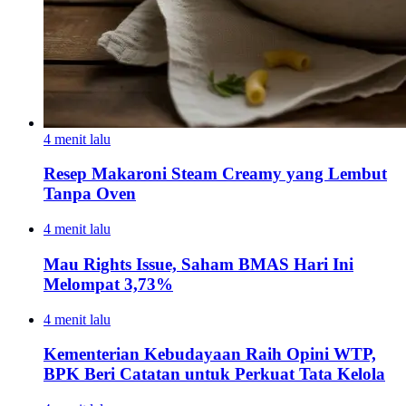
4 menit lalu
Resep Makaroni Steam Creamy yang Lembut
Tanpa Oven
4 menit lalu
Mau Rights Issue, Saham BMAS Hari Ini
Melompat 3,73%
4 menit lalu
Kementerian Kebudayaan Raih Opini WTP,
BPK Beri Catatan untuk Perkuat Tata Kelola