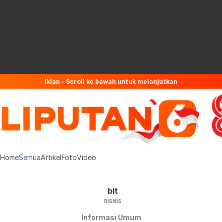
Iklan - Scroll ke bawah untuk melanjutkan
Home
Semua
Artikel
Foto
Video
blt
BISNIS
Informasi Umum