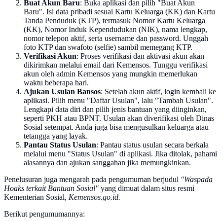
Buat Akun Baru
: Buka aplikasi dan pilih "Buat Akun
Baru". Isi data pribadi sesuai Kartu Keluarga (KK) dan Kartu
Tanda Penduduk (KTP), termasuk Nomor Kartu Keluarga
(KK), Nomor Induk Kependudukan (NIK), nama lengkap,
nomor telepon aktif, serta username dan password. Unggah
foto KTP dan swafoto (selfie) sambil memegang KTP.
Verifikasi Akun
: Proses verifikasi dan aktivasi akun akan
dikirimkan melalui email dari Kemensos. Tunggu verifikasi
akun oleh admin Kemensos yang mungkin memerlukan
waktu beberapa hari.
Ajukan Usulan Bansos
: Setelah akun aktif, login kembali ke
aplikasi. Pilih menu "Daftar Usulan", lalu "Tambah Usulan".
Lengkapi data diri dan pilih jenis bantuan yang diinginkan,
seperti PKH atau BPNT. Usulan akan diverifikasi oleh Dinas
Sosial setempat. Anda juga bisa mengusulkan keluarga atau
tetangga yang layak.
Pantau Status Usulan
: Pantau status usulan secara berkala
melalui menu "Status Usulan" di aplikasi. Jika ditolak, pahami
alasannya dan ajukan sanggahan jika memungkinkan.
Penelusuran juga mengarah pada pengumuman berjudul
"Waspada
Hoaks terkait Bantuan Sosial"
yang dimuat dalam situs resmi
Kementerian Sosial,
Kemensos.go.id.
Berikut pengumumannya: