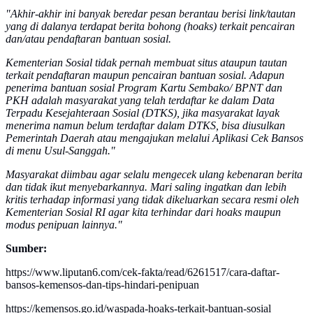
"Akhir-akhir ini banyak beredar pesan berantau berisi link/tautan
yang di dalanya terdapat berita bohong (hoaks) terkait pencairan
dan/atau pendaftaran bantuan sosial.
Kementerian Sosial tidak pernah membuat situs ataupun tautan
terkait pendaftaran maupun pencairan bantuan sosial. Adapun
penerima bantuan sosial Program Kartu Sembako/ BPNT dan
PKH adalah masyarakat yang telah terdaftar ke dalam Data
Terpadu Kesejahteraan Sosial (DTKS), jika masyarakat layak
menerima namun belum terdaftar dalam DTKS, bisa diusulkan
Pemerintah Daerah atau mengajukan melalui Aplikasi Cek Bansos
di menu Usul-Sanggah."
Masyarakat diimbau agar selalu mengecek ulang kebenaran berita
dan tidak ikut menyebarkannya.
Mari saling ingatkan dan lebih
kritis terhadap informasi yang tidak dikeluarkan secara resmi oleh
Kementerian Sosial RI agar kita terhindar dari hoaks maupun
modus penipuan lainnya."
Sumber:
https://www.liputan6.com/cek-fakta/read/6261517/cara-daftar-
bansos-kemensos-dan-tips-hindari-penipuan
https://kemensos.go.id/waspada-hoaks-terkait-bantuan-sosial