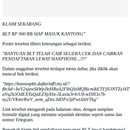
KLAIM SEKARANG
BLT RP 900 RB SIAP MASUK KANTONG"
Poster tersebut diberi keterangan sebagai berikut.
"BANTUAN BLT TELAH CAIR SEGERA CEK DAN CAIRKAN
PENDAFTARAN LEWAT HANPHONE...!!!"
Dalam unggahan tersebut terdapat menu daftar, jika diklik akan
muncul link berikut.
"https://bansospkh.daftarinf0.my.id/?
fbclid=IwY2xjawSkWpJleHRuA2FlbQIxMQBicmlkETFjN3NTZ
aVq2k3OdEXTuQaEZYpXbz-3Laxiu3r4vU8-wDH3x7b-
ny2UVKmrRwV_aem_qDocJdDPx5jiPwtJzbVTkg"
Link
tersebut mengarah pada halaman situs, dengan tampilan
formulir digital yang meminta sejumlah identitas seperti nama dan
nomor Telegram.
Benarkah klaim
link
pendaftaran pencairan BLT lewat handphone?