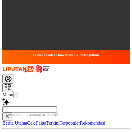
Iklan - Scroll ke bawah untuk melanjutkan
Menu
Tanya apapun tentang artikel ini...
Berita Utama
Cek Fakta
Terkini
Terpopuler
Rekomendasi