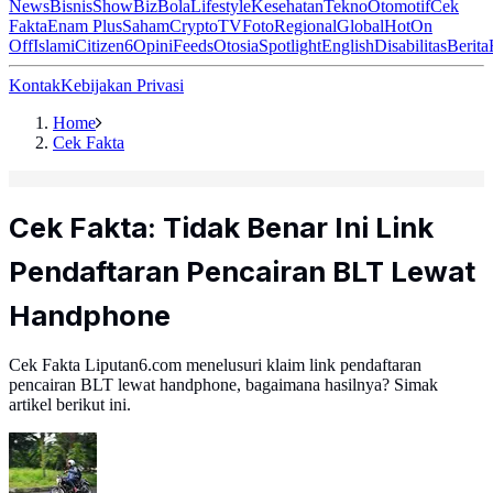
News
Bisnis
ShowBiz
Bola
Lifestyle
Kesehatan
Tekno
Otomotif
Cek
Fakta
Enam Plus
Saham
Crypto
TV
Foto
Regional
Global
Hot
On
Off
Islami
Citizen6
Opini
Feeds
Otosia
Spotlight
English
Disabilitas
Berita
Kontak
Kebijakan Privasi
Home
Cek Fakta
Cek Fakta: Tidak Benar Ini Link
Pendaftaran Pencairan BLT Lewat
Handphone
Cek Fakta Liputan6.com menelusuri klaim link pendaftaran
pencairan BLT lewat handphone, bagaimana hasilnya? Simak
artikel berikut ini.