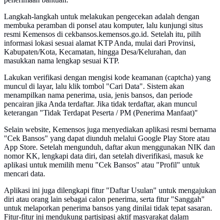
Langkah-langkah untuk melakukan pengecekan adalah dengan
membuka peramban di ponsel atau komputer, lalu kunjungi situs
resmi Kemensos di cekbansos.kemensos.go.id. Setelah itu, pilih
informasi lokasi sesuai alamat KTP Anda, mulai dari Provinsi,
Kabupaten/Kota, Kecamatan, hingga Desa/Kelurahan, dan
masukkan nama lengkap sesuai KTP.
Lakukan verifikasi dengan mengisi kode keamanan (captcha) yang
muncul di layar, lalu klik tombol "Cari Data". Sistem akan
menampilkan nama penerima, usia, jenis bansos, dan periode
pencairan jika Anda terdaftar. Jika tidak terdaftar, akan muncul
keterangan "Tidak Terdapat Peserta / PM (Penerima Manfaat)"
Selain website, Kemensos juga menyediakan aplikasi resmi bernama
"Cek Bansos" yang dapat diunduh melalui Google Play Store atau
App Store. Setelah mengunduh, daftar akun menggunakan NIK dan
nomor KK, lengkapi data diri, dan setelah diverifikasi, masuk ke
aplikasi untuk memilih menu "Cek Bansos" atau "Profil" untuk
mencari data.
Aplikasi ini juga dilengkapi fitur "Daftar Usulan" untuk mengajukan
diri atau orang lain sebagai calon penerima, serta fitur "Sanggah"
untuk melaporkan penerima bansos yang dinilai tidak tepat sasaran.
Fitur-fitur ini mendukung partisipasi aktif masyarakat dalam