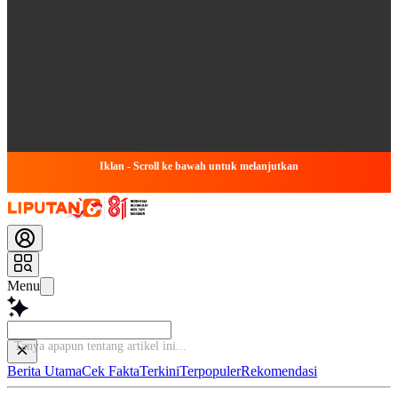
Iklan - Scroll ke bawah untuk melanjutkan
Menu
Tanya a
Berita Utama
Cek Fakta
Terkini
Terpopuler
Rekomendasi