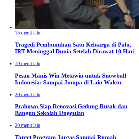
15 menit lalu
Tragedi Pembunuhan Satu Keluarga di Palu,
IRT Meninggal Dunia Setelah Dirawat 10 Hari
19 menit lalu
Pesan Manis Win Metawin untuk Snowball
Indonesia: Sampai Jumpa di Lain Waktu
20 menit lalu
Prabowo Siap Renovasi Gedung Rusak dan
Bangun Sekolah Unggulan
20 menit lalu
Target Program Jargas Sampai Rumah