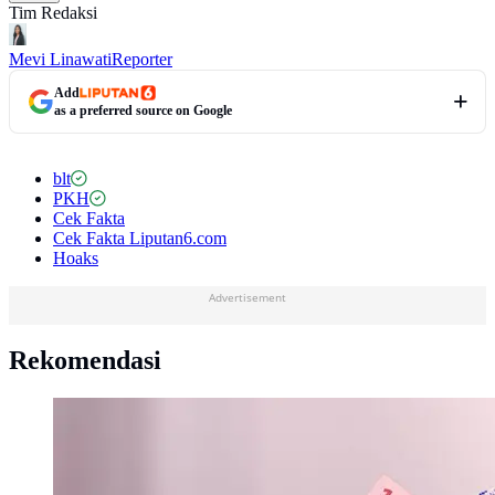
Tim Redaksi
Mevi Linawati
Reporter
Add
as a preferred source on Google
blt
PKH
Cek Fakta
Cek Fakta Liputan6.com
Hoaks
Advertisement
Rekomendasi