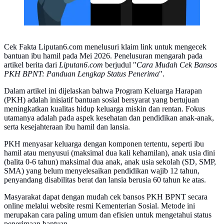
Cek Fakta Liputan6.com menelusuri klaim link untuk mengecek
bantuan ibu hamil pada Mei 2026. Penelusuran mengarah pada
artikel berita dari
Liputan6.com
berjudul "
Cara Mudah Cek Bansos
PKH BPNT: Panduan Lengkap Status Penerima
".
Dalam artikel ini dijelaskan bahwa Program Keluarga Harapan
(PKH) adalah inisiatif bantuan sosial bersyarat yang bertujuan
meningkatkan kualitas hidup keluarga miskin dan rentan. Fokus
utamanya adalah pada aspek kesehatan dan pendidikan anak-anak,
serta kesejahteraan ibu hamil dan lansia.
PKH menyasar keluarga dengan komponen tertentu, seperti ibu
hamil atau menyusui (maksimal dua kali kehamilan), anak usia dini
(balita 0-6 tahun) maksimal dua anak, anak usia sekolah (SD, SMP,
SMA) yang belum menyelesaikan pendidikan wajib 12 tahun,
penyandang disabilitas berat dan lansia berusia 60 tahun ke atas.
Masyarakat dapat dengan mudah cek bansos PKH BPNT secara
online melalui website resmi Kementerian Sosial. Metode ini
merupakan cara paling umum dan efisien untuk mengetahui status
penerimaan bantuan.