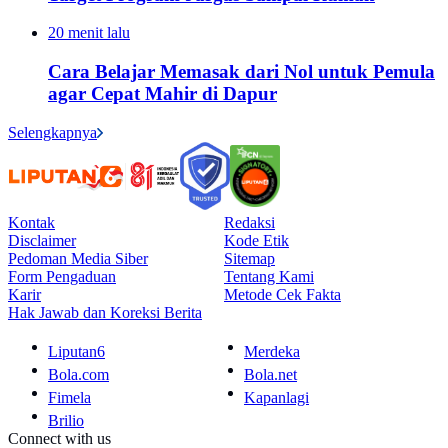
20 menit lalu
Cara Belajar Memasak dari Nol untuk Pemula
agar Cepat Mahir di Dapur
Selengkapnya
Kontak
Redaksi
Disclaimer
Kode Etik
Pedoman Media Siber
Sitemap
Form Pengaduan
Tentang Kami
Karir
Metode Cek Fakta
Hak Jawab dan Koreksi Berita
Liputan6
Merdeka
Bola.com
Bola.net
Fimela
Kapanlagi
Brilio
Connect with us