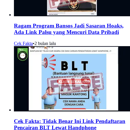
Ragam Program Bansos Jadi Sasaran Hoaks,
Ada Link Palsu yang Mencuri Data Pribadi
Cek Fakta
•
2 bulan lalu
Cek Fakta: Tidak Benar Ini Link Pendaftaran
Pencairan BLT Lewat Handphone