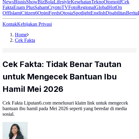
News
Bisnis
ShowBiz
Bola
Lifestyle
Kesehatan
Tekno
Otomotif
Cek
Fakta
Enam Plus
Saham
Crypto
TV
Foto
Regional
Global
Hot
On
Off
Islami
Citizen6
Opini
Feeds
Otosia
Spotlight
English
Disabilitas
Berita
Kontak
Kebijakan Privasi
Home
Cek Fakta
Cek Fakta: Tidak Benar Tautan
untuk Mengecek Bantuan Ibu
Hamil Mei 2026
Cek Fakta Liputan6.com menelusuri klaim link untuk mengecek
bantuan ibu hamil pada Mei 2026 seperti yang beredar di media
sosial.