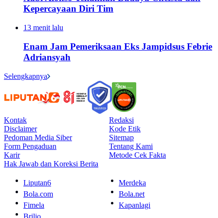
Kepercayaan Diri Tim
13 menit lalu
Enam Jam Pemeriksaan Eks Jampidsus Febrie
Adriansyah
Selengkapnya
Kontak
Redaksi
Disclaimer
Kode Etik
Pedoman Media Siber
Sitemap
Form Pengaduan
Tentang Kami
Karir
Metode Cek Fakta
Hak Jawab dan Koreksi Berita
Liputan6
Merdeka
Bola.com
Bola.net
Fimela
Kapanlagi
Brilio