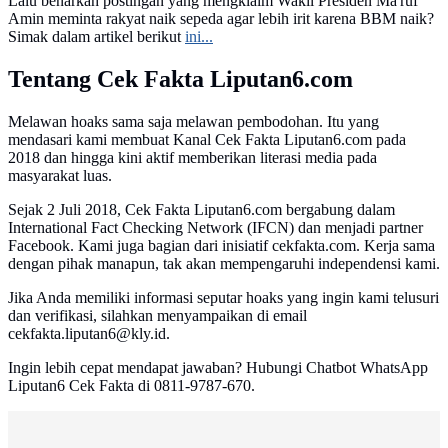
Lalu benarkah postingan yang mengklaim Wakil Presiden Ma'ruf
Amin meminta rakyat naik sepeda agar lebih irit karena BBM naik?
Simak dalam artikel berikut
ini...
Tentang Cek Fakta Liputan6.com
Melawan hoaks sama saja melawan pembodohan. Itu yang
mendasari kami membuat Kanal Cek Fakta Liputan6.com pada
2018 dan hingga kini aktif memberikan literasi media pada
masyarakat luas.
Sejak 2 Juli 2018, Cek Fakta Liputan6.com bergabung dalam
International Fact Checking Network (IFCN) dan menjadi partner
Facebook. Kami juga bagian dari inisiatif cekfakta.com. Kerja sama
dengan pihak manapun, tak akan mempengaruhi independensi kami.
Jika Anda memiliki informasi seputar hoaks yang ingin kami telusuri
dan verifikasi, silahkan menyampaikan di email
cekfakta.liputan6@kly.id.
Ingin lebih cepat mendapat jawaban? Hubungi Chatbot WhatsApp
Liputan6 Cek Fakta di 0811-9787-670.