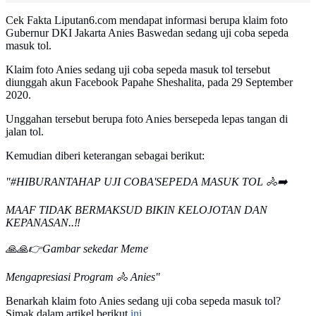
Cek Fakta Liputan6.com mendapat informasi berupa klaim foto
Gubernur DKI Jakarta Anies Baswedan sedang uji coba sepeda
masuk tol.
Klaim foto Anies sedang uji coba sepeda masuk tol tersebut
diunggah akun Facebook Papahe Sheshalita, pada 29 September
2020.
Unggahan tersebut berupa foto Anies bersepeda lepas tangan di
jalan tol.
Kemudian diberi keterangan sebagai berikut:
"#HIBURANTAHAP UJI COBA'SEPEDA MASUK TOL 🚴➡️
MAAF TIDAK BERMAKSUD BIKIN KELOJOTAN DAN
KEPANASAN..‼️
🙏🙏👉Gambar sekedar Meme
Mengapresiasi Program 🚴 Anies"
Benarkah klaim foto Anies sedang uji coba sepeda masuk tol?
Simak dalam artikel berikut
ini...