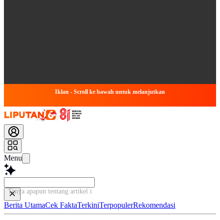
Iklan - Scroll ke bawah untuk melanjutkan
Menu
Tanya apapun tentang artikel ini...
Berita Utama
Cek Fakta
Terkini
Terpopuler
Rekomendasi