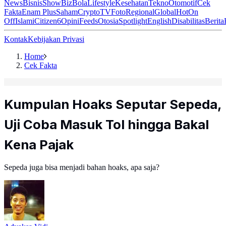
News
Bisnis
ShowBiz
Bola
Lifestyle
Kesehatan
Tekno
Otomotif
Cek
Fakta
Enam Plus
Saham
Crypto
TV
Foto
Regional
Global
Hot
On
Off
Islami
Citizen6
Opini
Feeds
Otosia
Spotlight
English
Disabilitas
Berita
Kontak
Kebijakan Privasi
Home
Cek Fakta
Kumpulan Hoaks Seputar Sepeda,
Uji Coba Masuk Tol hingga Bakal
Kena Pajak
Sepeda juga bisa menjadi bahan hoaks, apa saja?