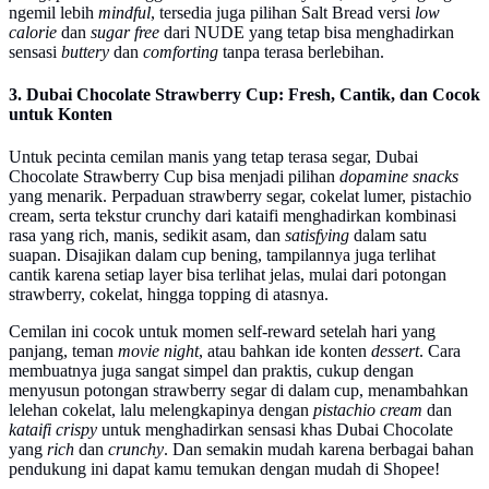
ngemil lebih
mindful
, tersedia juga pilihan Salt Bread versi
low
calorie
dan
sugar free
dari NUDE yang tetap bisa menghadirkan
sensasi
buttery
dan
comforting
tanpa terasa berlebihan.
3. Dubai Chocolate Strawberry Cup: Fresh, Cantik, dan Cocok
untuk Konten
Untuk pecinta cemilan manis yang tetap terasa segar, Dubai
Chocolate Strawberry Cup bisa menjadi pilihan
dopamine snacks
yang menarik. Perpaduan strawberry segar, cokelat lumer, pistachio
cream, serta tekstur crunchy dari kataifi menghadirkan kombinasi
rasa yang rich, manis, sedikit asam, dan
satisfying
dalam satu
suapan. Disajikan dalam cup bening, tampilannya juga terlihat
cantik karena setiap layer bisa terlihat jelas, mulai dari potongan
strawberry, cokelat, hingga topping di atasnya.
Cemilan ini cocok untuk momen self-reward setelah hari yang
panjang, teman
movie night
, atau bahkan ide konten
dessert
. Cara
membuatnya juga sangat simpel dan praktis, cukup dengan
menyusun potongan strawberry segar di dalam cup, menambahkan
lelehan cokelat, lalu melengkapinya dengan
pistachio cream
dan
kataifi crispy
untuk menghadirkan sensasi khas Dubai Chocolate
yang
rich
dan
crunchy
. Dan semakin mudah karena berbagai bahan
pendukung ini dapat kamu temukan dengan mudah di Shopee!