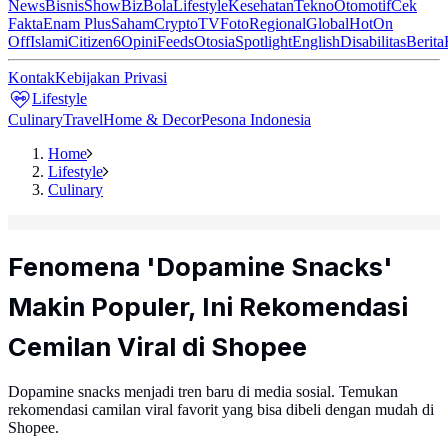
News
Bisnis
ShowBiz
Bola
Lifestyle
Kesehatan
Tekno
Otomotif
Cek
Fakta
Enam Plus
Saham
Crypto
TV
Foto
Regional
Global
Hot
On
Off
Islami
Citizen6
Opini
Feeds
Otosia
Spotlight
English
Disabilitas
Berita
Kontak
Kebijakan Privasi
Lifestyle
Culinary
Travel
Home & Decor
Pesona Indonesia
Home
Lifestyle
Culinary
Fenomena 'Dopamine Snacks'
Makin Populer, Ini Rekomendasi
Cemilan Viral di Shopee
Dopamine snacks menjadi tren baru di media sosial. Temukan
rekomendasi camilan viral favorit yang bisa dibeli dengan mudah di
Shopee.