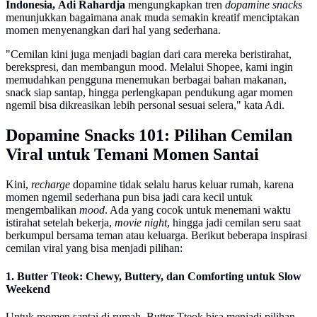
Indonesia, Adi Rahardja
mengungkapkan tren
dopamine snacks
menunjukkan bagaimana anak muda semakin kreatif menciptakan
momen menyenangkan dari hal yang sederhana.
"Cemilan kini juga menjadi bagian dari cara mereka beristirahat,
berekspresi, dan membangun mood. Melalui Shopee, kami ingin
memudahkan pengguna menemukan berbagai bahan makanan,
snack siap santap, hingga perlengkapan pendukung agar momen
ngemil bisa dikreasikan lebih personal sesuai selera," kata Adi.
Dopamine Snacks 101: Pilihan Cemilan
Viral untuk Temani Momen Santai
Kini,
recharge
dopamine tidak selalu harus keluar rumah, karena
momen ngemil sederhana pun bisa jadi cara kecil untuk
mengembalikan
mood
. Ada yang cocok untuk menemani waktu
istirahat setelah bekerja,
movie night
, hingga jadi cemilan seru saat
berkumpul bersama teman atau keluarga. Berikut beberapa inspirasi
cemilan viral yang bisa menjadi pilihan:
1. Butter Tteok: Chewy, Buttery, dan Comforting untuk Slow
Weekend
Untuk momen santai di rumah, Butter Tteok bisa menjadi pilihan