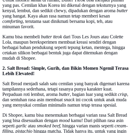
yang pas. Cemilan khas Korea ini dikenal dengan teksturnya yang
kenyal, lembut, dan sedikit chewy, dipadukan dengan aroma
butter
yang hangat. Kaya akan rasa namun tetap memberi kesan
comforting
, terutama saat dinikmati bersama kopi, teh, atau
minuman favorit.
Kamu bisa membeli
butter tteok
dari Tous Les Jours atau Colette
Lola, maupun bereksperimen membuat kreasi sendiri dengan
berbagai bahan pendukung seperti tepung ketan, mentega, hingga
cetakan silikon berbagai bentuk juga dapat ditemukan dengan
mudah di Shopee.
2. Salt Bread: Simple, Gurih, dan Bikin Momen Ngemil Terasa
Lebih Elevated!
Salt Bread menjadi salah satu cemilan yang banyak digemari karena
tampilannya sederhana, tetapi rasanya punya karakter kuat.
Perpaduan roti lembut, aroma
butter
, bagian luar yang sedikit
crisp
,
dan sentuhan rasa asin membuat
snack
ini cocok untuk anak muda
yang menyukai cemilan minimalis namun tetap terasa spesial.
Di Shopee, kamu bisa menemukan berbagai varian rasa Salt Bread
yang bisa disesuaikan dengan
mood
kamu! Dari pilihan rasa asin
seperti
garlic
atau
smoked beef
, hingga varian manis seperti
cream-
filling
,
pistachio
hingga matcha. Tidak hanya itu, untuk yang ingin