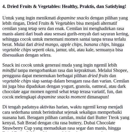
4. Dried Fruits & Vegetables: Healthy, Praktis, dan Satisfying!
Untuk yang ingin menikmati
dopamine snacks
dengan pilihan yang
lebih ringan, Dried Fruits & Vegetables bisa menjadi alternatif
cemilan yang tetap seru dan enak. Cemilan ini menghadirkan rasa
manis alami dari buah atau sensasi gurih-renyah dari sayuran kering,
sehingga cocok untuk menemani momen santai tanpa terasa terlalu
berat. Mulai dari
dried mango
,
apple chips
,
banana chips
, hingga
vegetable chips
seperti okra, jamur, ubi, atau kale, semuanya bisa
disesuaikan dengan selera.
Snack ini cocok untuk generasi muda yang ingin ngemil lebih
mindful
tanpa mengorbankan rasa dan kepraktisan. Melalui Shopee,
pengguna dapat menemukan berbagai pilihan
dried fruits
dan
vegetable chips
siap santap dalam beragam rasa dan varian. Cemilan
ini juga bisa dipadukan dengan yogurt, granola, oatmeal, atau dark
chocolate agar momen ngemil sehat tetap terasa variatif, fun, dan
cocok melengkapi
dopamine snacks moment
dimanapun!
Di tengah padatnya aktivitas harian, waktu ngemil kerap menjadi
cara sederhana untuk beristirahat sejenak sekaligus memperbaiki
suasana hati. Beragam pilihan camilan, mulai dari Butter Tteok yang
kenyal, Salt Bread dengan cita rasa buttery, Dubai Chocolate
Strawberry Cup yang memadukan rasa segar dan manis, hingga