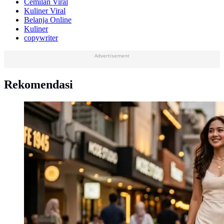
Cemilan Viral
Kuliner Viral
Belanja Online
Kuliner
copywriter
Advertisement
Rekomendasi