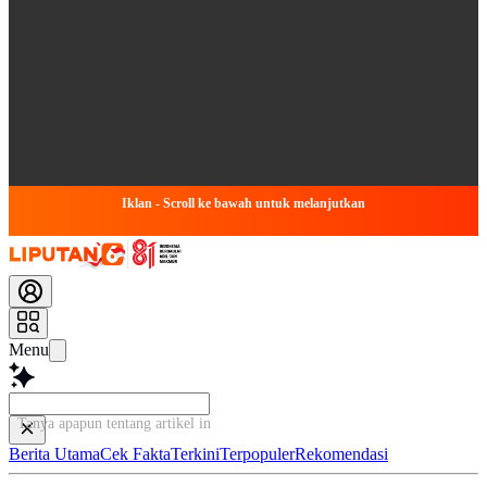
Iklan - Scroll ke bawah untuk melanjutkan
Menu
Tanya apapun tentang artikel ini...
Berita Utama
Cek Fakta
Terkini
Terpopuler
Rekomendasi