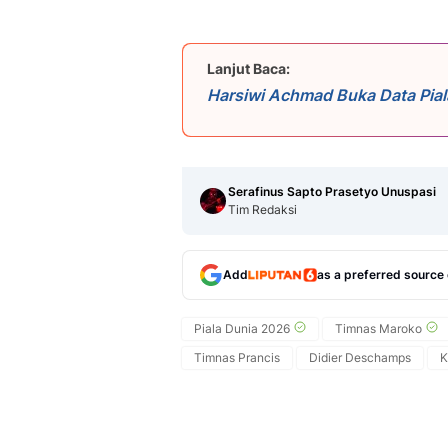
Lanjut Baca:
Harsiwi Achmad Buka Data Pial
dari Tahun Lalu
Serafinus Sapto Prasetyo Unuspasi
Tim Redaksi
Add
as a preferred source
Piala Dunia 2026
Timnas Maroko
Timnas Prancis
Didier Deschamps
K