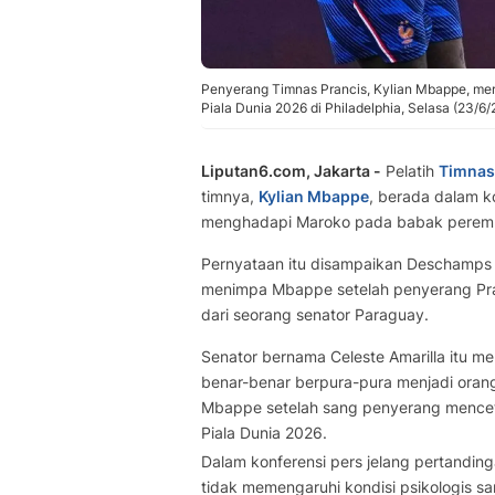
Penyerang Timnas Prancis, Kylian Mbappe, mer
Piala Dunia 2026 di Philadelphia, Selasa (23/6/
Liputan6.com, Jakarta -
Pelatih
Timnas
timnya,
Kylian Mbappe
, berada dalam k
menghadapi Maroko pada babak peremp
Pernyataan itu disampaikan Deschamps 
menimpa Mbappe setelah penyerang Pran
dari seorang senator Paraguay.
Senator bernama Celeste Amarilla itu m
benar-benar berpura-pura menjadi orang 
Mbappe setelah sang penyerang mencet
Piala Dunia 2026.
Dalam konferensi pers jelang pertandi
tidak memengaruhi kondisi psikologis san