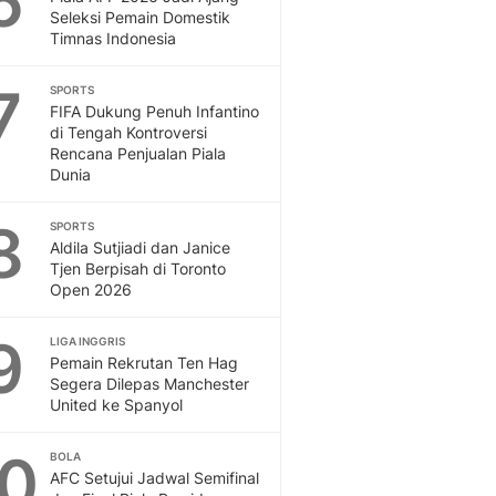
6
Seleksi Pemain Domestik
Timnas Indonesia
7
SPORTS
FIFA Dukung Penuh Infantino
di Tengah Kontroversi
Rencana Penjualan Piala
Dunia
8
SPORTS
Aldila Sutjiadi dan Janice
Tjen Berpisah di Toronto
Open 2026
9
LIGA INGGRIS
Pemain Rekrutan Ten Hag
Segera Dilepas Manchester
United ke Spanyol
10
BOLA
AFC Setujui Jadwal Semifinal