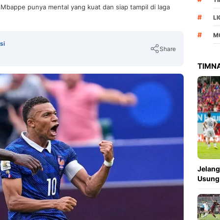
Mbappe punya mental yang kuat dan siap tampil di laga
#
L
#
M
si
Share
TIMNA
Copy Link
Jelang
Usung 