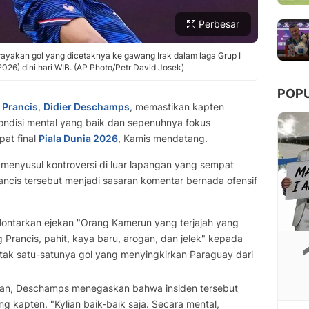
Perbesar
ayakan gol yang dicetaknya ke gawang Irak dalam laga Grup I
2026) dini hari WIB. (AP Photo/Petr David Josek)
POP
 Prancis
,
Didier Deschamps
, memastikan kapten
ondisi mental yang baik dan sepenuhnya fokus
at final
Piala Dunia 2026
, Kamis mendatang.
menyusul kontroversi di luar lapangan yang sempat
cis tersebut menjadi sasaran komentar bernada ofensif
elontarkan ejekan "Orang Kamerun yang terjajah yang
Prancis, pahit, kaya baru, arogan, dan jelek" kepada
ak satu-satunya gol yang menyingkirkan Paraguay dari
ngan, Deschamps menegaskan bahwa insiden tersebut
g kapten. "Kylian baik-baik saja. Secara mental,