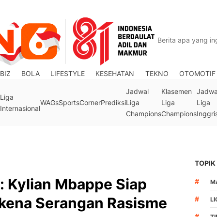
BIZ
BOLA
LIFESTYLE
KESEHATAN
TEKNO
OTOMOTIF
Jadwal
Klasemen
Jadwa
Liga
WAGs
Sports
Corner
Prediksi
Liga
Liga
Liga
Internasional
Champions
Champions
Inggri
TOPIK
: Kylian Mbappe Siap
#
M
kena Serangan Rasisme
#
LI
#
T