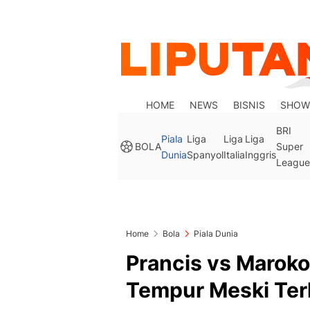
HOME
NEWS
BISNIS
SHOW
BRI
Piala
Liga
Liga
Liga
BOLA
Super
Dunia
Spanyol
Italia
Inggris
League
Home
Bola
Piala Dunia
Prancis vs Maroko
Tempur Meski Ter