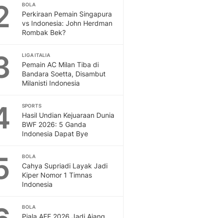
Sport
2
BOLA
Berita Bola Terkini, Ja
Perkiraan Pemain Singapura
vs Indonesia: John Herdman
Klasemen, Hasil Liga
Rombak Bek?
3
LIGA ITALIA
Pemain AC Milan Tiba di
Bandara Soetta, Disambut
Milanisti Indonesia
4
SPORTS
Hasil Undian Kejuaraan Dunia
BWF 2026: 5 Ganda
Indonesia Dapat Bye
5
BOLA
Cahya Supriadi Layak Jadi
Kiper Nomor 1 Timnas
Indonesia
BOLA
Piala AFF 2026 Jadi Ajang