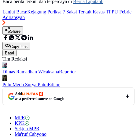
Baca berita terkini dan terpercaya di
Berita Liputan6
Lanjut Baca:
Kejagung Periksa 7 Saksi Terkait Kasus TPPU Febrie
Adriansyah
Share
Copy Link
Batal
Tim Redaksi
Dimas Ramadhan Wicaksana
Reporter
Putu Merta Surya Putra
Editor
Add
as a preferred source on Google
MPR
KPK
Sekjen MPR
Ma'ruf Cahyono