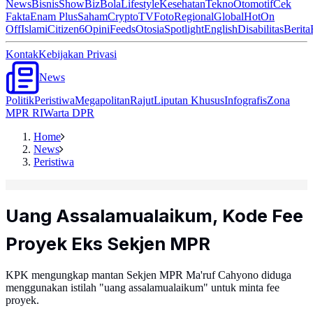
News
Bisnis
ShowBiz
Bola
Lifestyle
Kesehatan
Tekno
Otomotif
Cek
Fakta
Enam Plus
Saham
Crypto
TV
Foto
Regional
Global
Hot
On
Off
Islami
Citizen6
Opini
Feeds
Otosia
Spotlight
English
Disabilitas
Berita
Kontak
Kebijakan Privasi
News
Politik
Peristiwa
Megapolitan
Rajut
Liputan Khusus
Infografis
Zona
MPR RI
Warta DPR
Home
News
Peristiwa
Uang Assalamualaikum, Kode Fee
Proyek Eks Sekjen MPR
KPK mengungkap mantan Sekjen MPR Ma'ruf Cahyono diduga
menggunakan istilah "uang assalamualaikum" untuk minta fee
proyek.