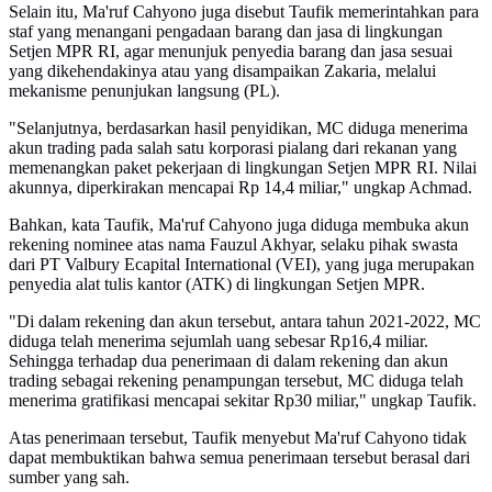
Selain itu, Ma'ruf Cahyono juga disebut Taufik memerintahkan para
staf yang menangani pengadaan barang dan jasa di lingkungan
Setjen MPR RI, agar menunjuk penyedia barang dan jasa sesuai
yang dikehendakinya atau yang disampaikan Zakaria, melalui
mekanisme penunjukan langsung (PL).
"Selanjutnya, berdasarkan hasil penyidikan, MC diduga menerima
akun trading pada salah satu korporasi pialang dari rekanan yang
memenangkan paket pekerjaan di lingkungan Setjen MPR RI. Nilai
akunnya, diperkirakan mencapai Rp 14,4 miliar," ungkap Achmad.
Bahkan, kata Taufik, Ma'ruf Cahyono juga diduga membuka akun
rekening nominee atas nama Fauzul Akhyar, selaku pihak swasta
dari PT Valbury Ecapital International (VEI), yang juga merupakan
penyedia alat tulis kantor (ATK) di lingkungan Setjen MPR.
"Di dalam rekening dan akun tersebut, antara tahun 2021-2022, MC
diduga telah menerima sejumlah uang sebesar Rp16,4 miliar.
Sehingga terhadap dua penerimaan di dalam rekening dan akun
trading sebagai rekening penampungan tersebut, MC diduga telah
menerima gratifikasi mencapai sekitar Rp30 miliar," ungkap Taufik.
Atas penerimaan tersebut, Taufik menyebut Ma'ruf Cahyono tidak
dapat membuktikan bahwa semua penerimaan tersebut berasal dari
sumber yang sah.