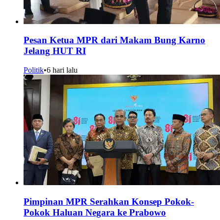
Pesan Ketua MPR dari Makam Bung Karno
Jelang HUT RI
Politik
•
6 hari lalu
Pimpinan MPR Serahkan Konsep Pokok-
Pokok Haluan Negara ke Prabowo