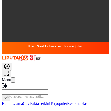
Iklan - Scroll ke bawah untuk melanjutkan
Menu
Tanya apapun tentang artikel ini...
Berita Utama
Cek Fakta
Terkini
Terpopuler
Rekomendasi