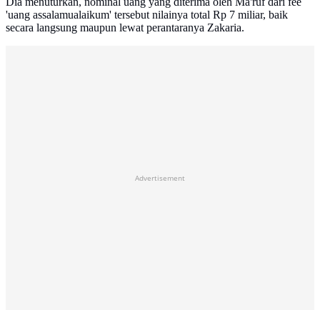
Dia menuturkan, nominal uang yang diterima oleh Ma'ruf dari fee
'uang assalamualaikum' tersebut nilainya total Rp 7 miliar, baik
secara langsung maupun lewat perantaranya Zakaria.
Advertisement