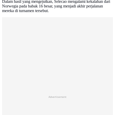
Dalam hasil yang mengejutkan, Selecao mengalami kekalahan dari
Norwegia pada babak 16 besar, yang menjadi akhir perjalanan
mereka di turnamen tersebut.
Advertisement