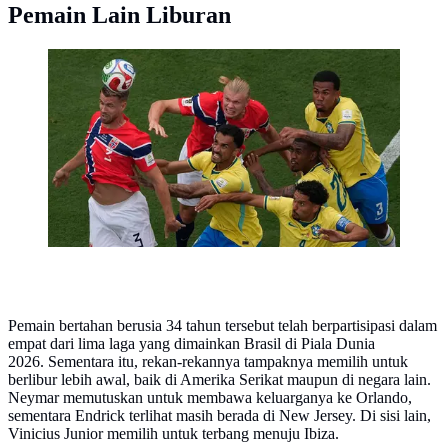
Pemain Lain Liburan
Kristoffer Ajer dari Norwegia menyundul bola
melewati Danilo dan pemain Brasil lainnya dalam
pertandingan 16 besar Piala Dunia di East.
Pemain bertahan berusia 34 tahun tersebut telah berpartisipasi dalam
empat dari lima laga yang dimainkan Brasil di Piala Dunia
2026. Sementara itu, rekan-rekannya tampaknya memilih untuk
berlibur lebih awal, baik di Amerika Serikat maupun di negara lain.
Neymar memutuskan untuk membawa keluarganya ke Orlando,
sementara Endrick terlihat masih berada di New Jersey. Di sisi lain,
Vinicius Junior memilih untuk terbang menuju Ibiza.