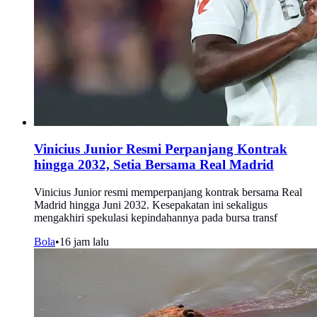
Vinicius Junior Resmi Perpanjang Kontrak
hingga 2032, Setia Bersama Real Madrid
Vinicius Junior resmi memperpanjang kontrak bersama Real
Madrid hingga Juni 2032. Kesepakatan ini sekaligus
mengakhiri spekulasi kepindahannya pada bursa transf
Bola
•
16 jam lalu