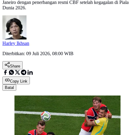
Janeiro dengan penerbangan resmi CBF setelah kegagalan di Piala
Dunia 2026.
Harley Ikhsan
Diterbitkan:
09 Juli 2026, 08:00 WIB
Share
Copy Link
Batal