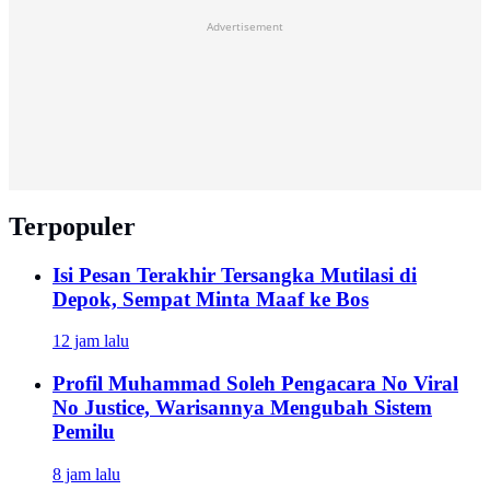
Advertisement
Terpopuler
Isi Pesan Terakhir Tersangka Mutilasi di
Depok, Sempat Minta Maaf ke Bos
12 jam lalu
Profil Muhammad Soleh Pengacara No Viral
No Justice, Warisannya Mengubah Sistem
Pemilu
8 jam lalu