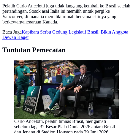
Pelatih Carlo Ancelotti juga tidak langsung kembali ke Brasil setelah
pertandingan. Sosok asal Italia ini memilih untuk pergi ke
Vancouver, di mana ia memiliki rumah bersama istrinya yang
berkewarganegaraan Kanada.
Baca Juga
Kapibara Serbu Gedung Legislatif Brasil, Bikin Anggota
Dewan Kaget
Tuntutan Pemecatan
Carlo Ancelotti, pelatih timnas Brasil, mengamati
sebelum laga 32 Besar Piala Dunia 2026 antara Brasil
dan Jepang di Stadion Houston pada 29 Juni 2026.