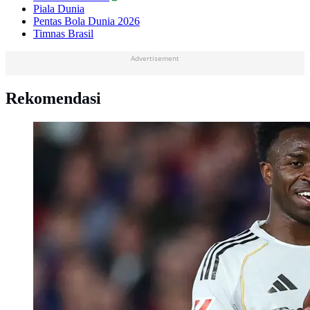
Piala Dunia
Pentas Bola Dunia 2026
Timnas Brasil
Advertisement
Rekomendasi