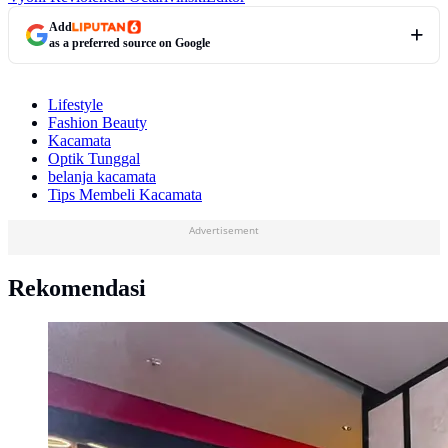
Add
as a preferred source on Google
Lifestyle
Fashion Beauty
Kacamata
Optik Tunggal
belanja kacamata
Tips Membeli Kacamata
Advertisement
Rekomendasi