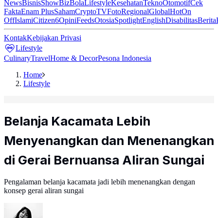
News
Bisnis
ShowBiz
Bola
Lifestyle
Kesehatan
Tekno
Otomotif
Cek
Fakta
Enam Plus
Saham
Crypto
TV
Foto
Regional
Global
Hot
On
Off
Islami
Citizen6
Opini
Feeds
Otosia
Spotlight
English
Disabilitas
Berita
Kontak
Kebijakan Privasi
Lifestyle
Culinary
Travel
Home & Decor
Pesona Indonesia
Home
Lifestyle
Belanja Kacamata Lebih
Menyenangkan dan Menenangkan
di Gerai Bernuansa Aliran Sungai
Pengalaman belanja kacamata jadi lebih menenangkan dengan
konsep gerai aliran sungai