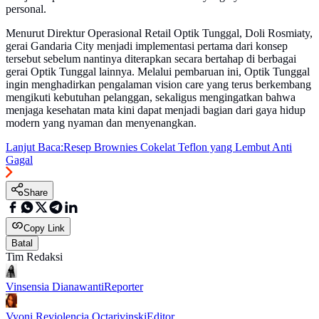
personal.
Menurut Direktur Operasional Retail Optik Tunggal, Doli Rosmiaty,
gerai Gandaria City menjadi implementasi pertama dari konsep
tersebut sebelum nantinya diterapkan secara bertahap di berbagai
gerai Optik Tunggal lainnya. Melalui pembaruan ini, Optik Tunggal
ingin menghadirkan pengalaman vision care yang terus berkembang
mengikuti kebutuhan pelanggan, sekaligus mengingatkan bahwa
menjaga kesehatan mata kini dapat menjadi bagian dari gaya hidup
modern yang nyaman dan menyenangkan.
Lanjut Baca:
Resep Brownies Cokelat Teflon yang Lembut Anti
Gagal
Share
Copy Link
Batal
Tim Redaksi
Vinsensia Dianawanti
Reporter
Vyoni Reviolencia Octarivinski
Editor