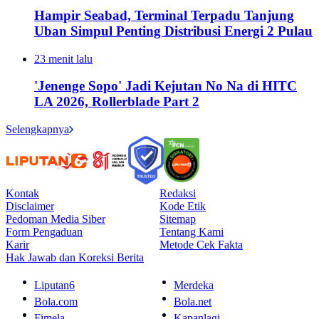
Hampir Seabad, Terminal Terpadu Tanjung
Uban Simpul Penting Distribusi Energi 2 Pulau
23 menit lalu
'Jenenge Sopo' Jadi Kejutan No Na di HITC
LA 2026, Rollerblade Part 2
Selengkapnya
Kontak
Redaksi
Disclaimer
Kode Etik
Pedoman Media Siber
Sitemap
Form Pengaduan
Tentang Kami
Karir
Metode Cek Fakta
Hak Jawab dan Koreksi Berita
Liputan6
Merdeka
Bola.com
Bola.net
Fimela
Kapanlagi