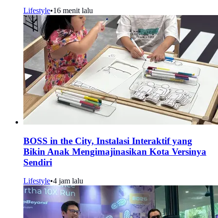
Lifestyle
•
16 menit lalu
BOSS in the City, Instalasi Interaktif yang
Bikin Anak Mengimajinasikan Kota Versinya
Sendiri
Lifestyle
•
4 jam lalu