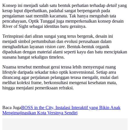
Konsep ini menjadi salah satu bentuk perhatian terhadap
detail
yang
kerap luput diperhatikan, padahal sangat berpengaruh pada
pengalaman saat memilih kacamata. Tak hanya mengubah tata
pencahayaan, Optik Tunggal juga memperkenalkan konsep desain
River of Sight sebagai identitas baru gerainya.
Terinspirasi dari aliran sungai yang terus bergerak, desain ini
menjadi simbol pertumbuhan dan evolusi perusahaan dalam
menghadirkan layanan
vision care
. Bentuk-bentuk organik
dipadukan dengan material alami seperti kayu dan batu menciptakan
suasana hangat sekaligus timeless.
Nuansa tersebut membuat gerai terasa lebih menyerupai ruang
lifestyle daripada sekadar toko optik konvensional. Setiap area
dirancang agar perjalanan pelanggan terasa mengalir, mulai dari
melihat koleksi frame, berkonsultasi mengenai kesehatan mata,
hingga menjalani pemeriksaan refraksi.
Baca Juga
BOSS in the City, Instalasi Interaktif yang Bikin Anak
Mengimajinasikan Kota Versinya Sendiri