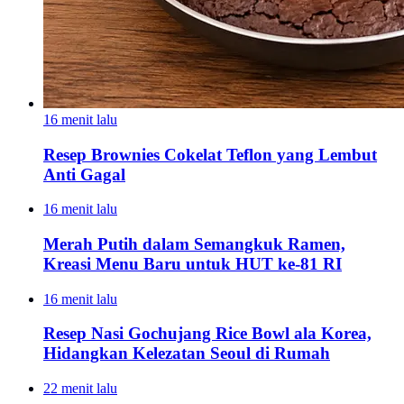
16 menit lalu
Resep Brownies Cokelat Teflon yang Lembut
Anti Gagal
16 menit lalu
Merah Putih dalam Semangkuk Ramen,
Kreasi Menu Baru untuk HUT ke-81 RI
16 menit lalu
Resep Nasi Gochujang Rice Bowl ala Korea,
Hidangkan Kelezatan Seoul di Rumah
22 menit lalu