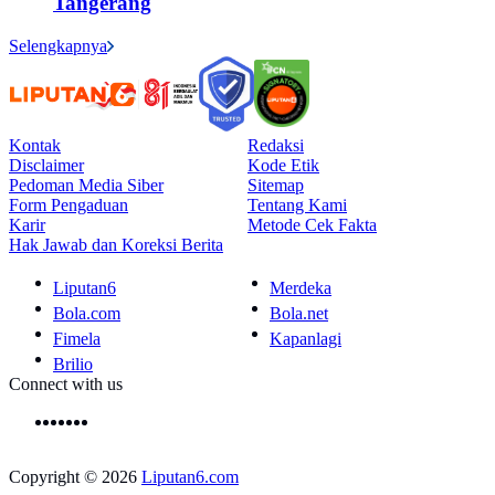
Tangerang
Selengkapnya
Kontak
Redaksi
Disclaimer
Kode Etik
Pedoman Media Siber
Sitemap
Form Pengaduan
Tentang Kami
Karir
Metode Cek Fakta
Hak Jawab dan Koreksi Berita
Liputan6
Merdeka
Bola.com
Bola.net
Fimela
Kapanlagi
Brilio
Connect with us
Copyright © 2026
Liputan6.com