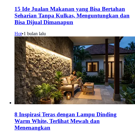
15 Ide Jualan Makanan yang Bisa Bertahan
Seharian Tanpa Kulkas, Menguntungkan dan
Bisa Dijual Dimanapun
Hot
•
1 bulan lalu
8 Inspirasi Teras dengan Lampu Dinding
Warm White, Terlihat Mewah dan
Menenangkan