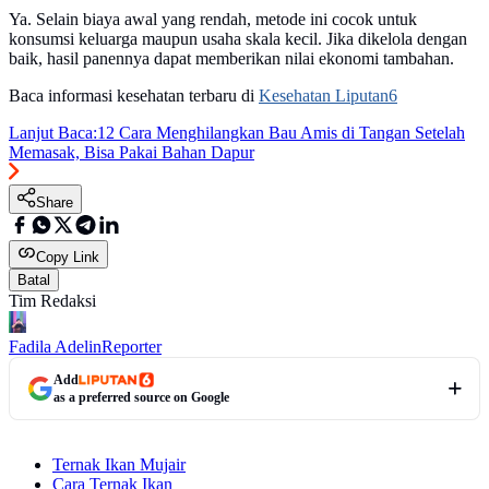
Ya. Selain biaya awal yang rendah, metode ini cocok untuk
konsumsi keluarga maupun usaha skala kecil. Jika dikelola dengan
baik, hasil panennya dapat memberikan nilai ekonomi tambahan.
Baca informasi kesehatan terbaru di
Kesehatan Liputan6
Lanjut Baca:
12 Cara Menghilangkan Bau Amis di Tangan Setelah
Memasak, Bisa Pakai Bahan Dapur
Share
Copy Link
Batal
Tim Redaksi
Fadila Adelin
Reporter
Add
as a preferred source on Google
Ternak Ikan Mujair
Cara Ternak Ikan