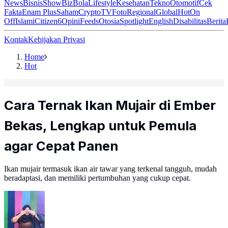
News
Bisnis
ShowBiz
Bola
Lifestyle
Kesehatan
Tekno
Otomotif
Cek
Fakta
Enam Plus
Saham
Crypto
TV
Foto
Regional
Global
Hot
On
Off
Islami
Citizen6
Opini
Feeds
Otosia
Spotlight
English
Disabilitas
Berita
Kontak
Kebijakan Privasi
Home
Hot
Cara Ternak Ikan Mujair di Ember
Bekas, Lengkap untuk Pemula
agar Cepat Panen
Ikan mujair termasuk ikan air tawar yang terkenal tangguh, mudah
beradaptasi, dan memiliki pertumbuhan yang cukup cepat.