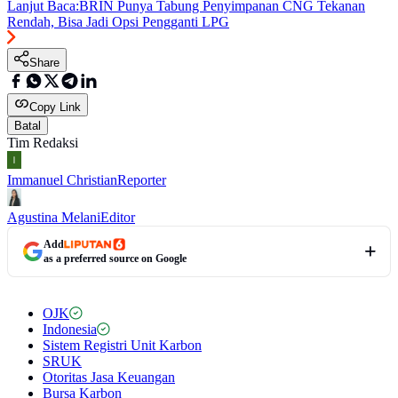
Lanjut Baca:
BRIN Punya Tabung Penyimpanan CNG Tekanan
Rendah, Bisa Jadi Opsi Pengganti LPG
Share
Copy Link
Batal
Tim Redaksi
Immanuel Christian
Reporter
Agustina Melani
Editor
Add
as a preferred source on Google
OJK
Indonesia
Sistem Registri Unit Karbon
SRUK
Otoritas Jasa Keuangan
Bursa Karbon