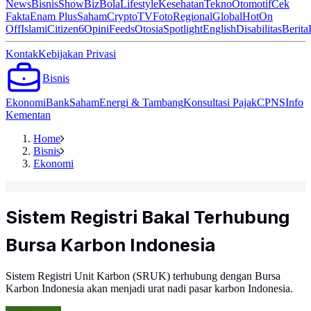
News
Bisnis
ShowBiz
Bola
Lifestyle
Kesehatan
Tekno
Otomotif
Cek
Fakta
Enam Plus
Saham
Crypto
TV
Foto
Regional
Global
Hot
On
Off
Islami
Citizen6
Opini
Feeds
Otosia
Spotlight
English
Disabilitas
Berita
Kontak
Kebijakan Privasi
Bisnis
Ekonomi
Bank
Saham
Energi & Tambang
Konsultasi Pajak
CPNS
Info
Kementan
Home
Bisnis
Ekonomi
Sistem Registri Bakal Terhubung
Bursa Karbon Indonesia
Sistem Registri Unit Karbon (SRUK) terhubung dengan Bursa
Karbon Indonesia akan menjadi urat nadi pasar karbon Indonesia.