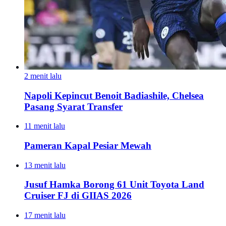
2 menit lalu
Napoli Kepincut Benoit Badiashile, Chelsea
Pasang Syarat Transfer
11 menit lalu
Pameran Kapal Pesiar Mewah
13 menit lalu
Jusuf Hamka Borong 61 Unit Toyota Land
Cruiser FJ di GIIAS 2026
17 menit lalu