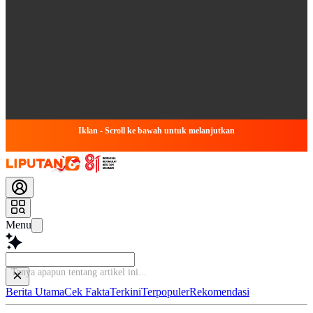
Iklan - Scroll ke bawah untuk melanjutkan
Menu
Tanya
Berita Utama
Cek Fakta
Terkini
Terpopuler
Rekomendasi