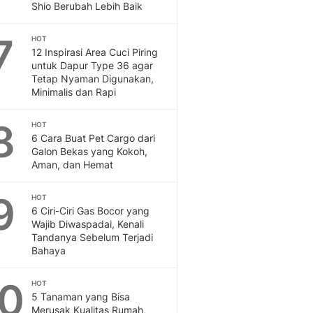
Sport
Shio Berubah Lebih Baik
Berita Bola Terkini, Ja
Klasemen, Hasil Liga
7
HOT
12 Inspirasi Area Cuci Piring
untuk Dapur Type 36 agar
Tetap Nyaman Digunakan,
Minimalis dan Rapi
8
HOT
6 Cara Buat Pet Cargo dari
Galon Bekas yang Kokoh,
Aman, dan Hemat
9
HOT
6 Ciri-Ciri Gas Bocor yang
Wajib Diwaspadai, Kenali
Tandanya Sebelum Terjadi
Bahaya
10
HOT
5 Tanaman yang Bisa
Merusak Kualitas Rumah,