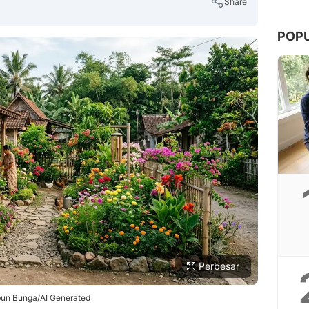
Share
POP
Copy Link
Perbesar
un Bunga/AI Generated