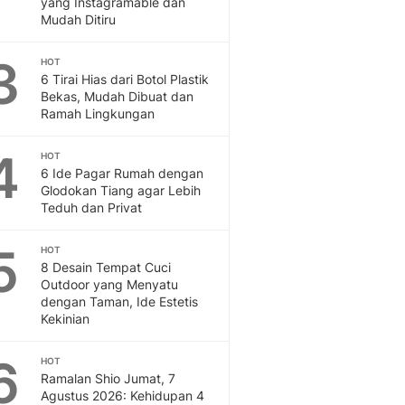
yang Instagramable dan
Feeds
Mudah Ditiru
Feeds Liputan6: Kumpul
Terbaru Harian
3
HOT
Otosia
6 Tirai Hias dari Botol Plastik
Bekas, Mudah Dibuat dan
Otosia
Ramah Lingkungan
Spotlight
Berita Terkini, Kabar Te
4
HOT
Dan Dunia - Liputan6.
6 Ide Pagar Rumah dengan
English
Glodokan Tiang agar Lebih
Exploring Knowledge, T
Teduh dan Privat
En.Liputan6.com
Disabilitas
5
HOT
Disabilitas Berita Terkini
8 Desain Tempat Cuci
Harian, Berita Terbaru,
Outdoor yang Menyatu
dengan Taman, Ide Estetis
Berita
Kekinian
Berita Hari Ini Politik,
Health
6
HOT
Kabar Berita Terbaru D
Ramalan Shio Jumat, 7
Diet, Herbal Terbaik
Agustus 2026: Kehidupan 4