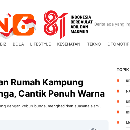
BIZ
BOLA
LIFESTYLE
KESEHATAN
TEKNO
OTOMOTIF
TOPIK
aman Rumah Kampung
#
R
ga, Cantik Penuh Warna
#
N
#
K
ung dengan kebun bunga, menghadirkan suasana alami,
#
I
#
M