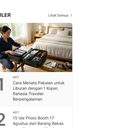
Berita Daerah Dan Peri
Terbaru
Global
ULER
Lihat Semua
Berita Internasional, Sa
Inspiratif, Unik, Dan M
Hot
Hot Liputan6.com Menya
Dan Terbaru
On Off
On Off Liputan6: Sinop
& Berita Bisnis Digital
Islami
1
HOT
Berita & Kajian Islami
Cara Menata Pakaian untuk
Hikmah - Liputan6
Liburan dengan 1 Koper,
Citizen6
Rahasia Traveler
Berpengalaman
Berita Citizen6 - Medi
Liputan6.com
2
Opini
HOT
15 Ide Photo Booth 17
Opini Liputan6: Analis
Agustus dari Barang Bekas
Pandang Dan Perspekti