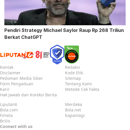
Pendiri Strategy Michael Saylor Raup Rp 268 Triliun
Berkat ChatGPT
Kontak
Redaksi
Disclaimer
Kode Etik
Pedoman Media Siber
Sitemap
Form Pengaduan
Tentang Kami
Karir
Metode Cek Fakta
Hak Jawab dan Koreksi Berita
Liputan6
Merdeka
Bola.com
Bola.net
Fimela
Kapanlagi
Brilio
Connect with us