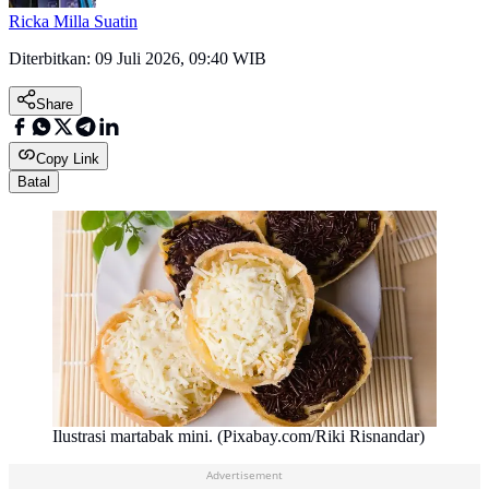
Ricka Milla Suatin
Diterbitkan:
09 Juli 2026, 09:40 WIB
Share
Copy Link
Batal
Ilustrasi martabak mini. (Pixabay.com/Riki Risnandar)