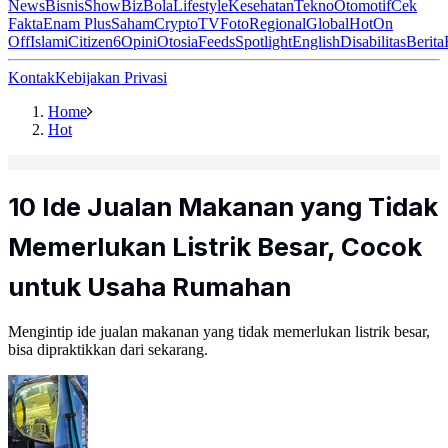
News
Bisnis
ShowBiz
Bola
Lifestyle
Kesehatan
Tekno
Otomotif
Cek
Fakta
Enam Plus
Saham
Crypto
TV
Foto
Regional
Global
Hot
On
Off
Islami
Citizen6
Opini
Otosia
Feeds
Spotlight
English
Disabilitas
Berita
Kontak
Kebijakan Privasi
Home
Hot
10 Ide Jualan Makanan yang Tidak
Memerlukan Listrik Besar, Cocok
untuk Usaha Rumahan
Mengintip ide jualan makanan yang tidak memerlukan listrik besar,
bisa dipraktikkan dari sekarang.