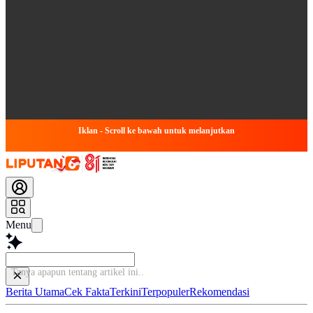
Iklan - Scroll ke bawah untuk melanjutkan
Menu
Tanya a
Berita Utama
Cek Fakta
Terkini
Terpopuler
Rekomendasi