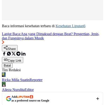
Baca informasi kesehatan terbaru di
Kesehatan Liputan6
Lanjut Baca:
Apa yang Dimaksud dengan Beat? Pengertian, Jenis,
dan Fungsinya dalam Musik
Share
Copy Link
Batal
Tim Redaksi
Ricka Milla Suatin
Reporter
Alieza Nurulita
Editor
Add
as a preferred source on Google