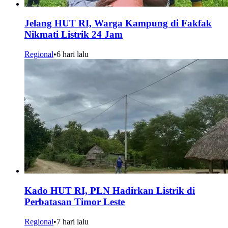
Jelang HUT RI, Warga Kampung di Fakfak
Nikmati Listrik 24 Jam
Regional
•
6 hari lalu
Kado HUT RI, PLN Hadirkan Listrik di
Perbatasan Timor Leste
Regional
•
7 hari lalu