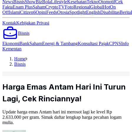
News
Bisnis
ShowBiz
Bola
Lifestyle
Kesehatan
Tekno
Otomotif
Cek
Fakta
Enam Plus
Saham
Crypto
TV
Foto
Regional
Global
Hot
On
Off
Islami
Citizen6
Opini
Feeds
Otosia
Spotlight
English
Disabilitas
Berita
Kontak
Kebijakan Privasi
Bisnis
Ekonomi
Bank
Saham
Energi & Tambang
Konsultasi Pajak
CPNS
Info
Kementan
Home
Bisnis
Harga Emas Antam Hari Ini Turun
Lagi, Cek Rinciannya!
Update harga emas Antam hari ini merosot lagi ke level Rp
2.633.000 per gram. Simak daftar lengkap harga pecahan logam
mulia.