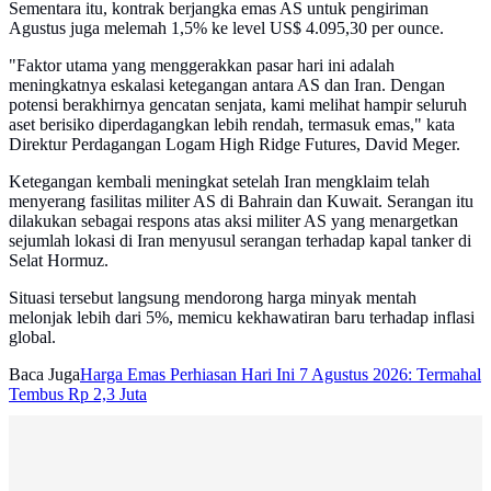
Sementara itu, kontrak berjangka emas AS untuk pengiriman
Agustus juga melemah 1,5% ke level US$ 4.095,30 per ounce.
"Faktor utama yang menggerakkan pasar hari ini adalah
meningkatnya eskalasi ketegangan antara AS dan Iran. Dengan
potensi berakhirnya gencatan senjata, kami melihat hampir seluruh
aset berisiko diperdagangkan lebih rendah, termasuk emas," kata
Direktur Perdagangan Logam High Ridge Futures, David Meger.
Ketegangan kembali meningkat setelah Iran mengklaim telah
menyerang fasilitas militer AS di Bahrain dan Kuwait. Serangan itu
dilakukan sebagai respons atas aksi militer AS yang menargetkan
sejumlah lokasi di Iran menyusul serangan terhadap kapal tanker di
Selat Hormuz.
Situasi tersebut langsung mendorong harga minyak mentah
melonjak lebih dari 5%, memicu kekhawatiran baru terhadap inflasi
global.
Baca Juga
Harga Emas Perhiasan Hari Ini 7 Agustus 2026: Termahal
Tembus Rp 2,3 Juta