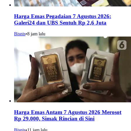
Harga Emas Pegadaian 7 Agustus 2026:
Galeri24 dan UBS Sentuh Rp 2,6 Juta
Bisnis
•
8 jam lalu
Harga Emas Antam 7 Agustus 2026 Merosot
Rp 29.000, Simak Rincian di Sini
Bisnis
•
11 jam lalu