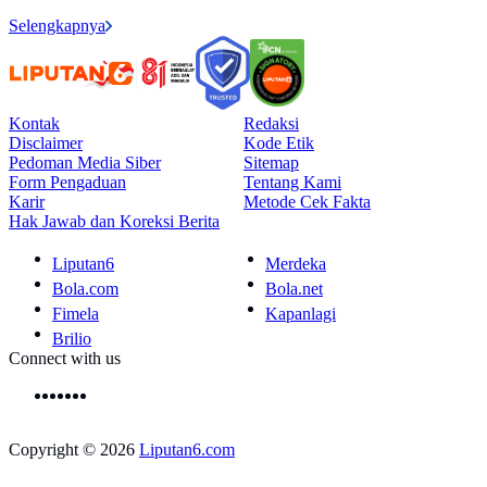
Selengkapnya
Kontak
Redaksi
Disclaimer
Kode Etik
Pedoman Media Siber
Sitemap
Form Pengaduan
Tentang Kami
Karir
Metode Cek Fakta
Hak Jawab dan Koreksi Berita
Liputan6
Merdeka
Bola.com
Bola.net
Fimela
Kapanlagi
Brilio
Connect with us
Copyright © 2026
Liputan6.com