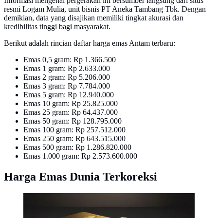
Informasi mengenai pergerakan ini bersumber langsung dari situs
resmi Logam Mulia, unit bisnis PT Aneka Tambang Tbk. Dengan
demikian, data yang disajikan memiliki tingkat akurasi dan
kredibilitas tinggi bagi masyarakat.
Berikut adalah rincian daftar harga emas Antam terbaru:
Emas 0,5 gram: Rp 1.366.500
Emas 1 gram: Rp 2.633.000
Emas 2 gram: Rp 5.206.000
Emas 3 gram: Rp 7.784.000
Emas 5 gram: Rp 12.940.000
Emas 10 gram: Rp 25.825.000
Emas 25 gram: Rp 64.437.000
Emas 50 gram: Rp 128.795.000
Emas 100 gram: Rp 257.512.000
Emas 250 gram: Rp 643.515.000
Emas 500 gram: Rp 1.286.820.000
Emas 1.000 gram: Rp 2.573.600.000
Harga Emas Dunia Terkoreksi
Ilustrasi harga emas dunia. Kontrak berjangka emas AS
untuk pengiriman Agustus juga melemah 1,5% ke level
US$ 4.095,30 per ounce. (Foto By AI)