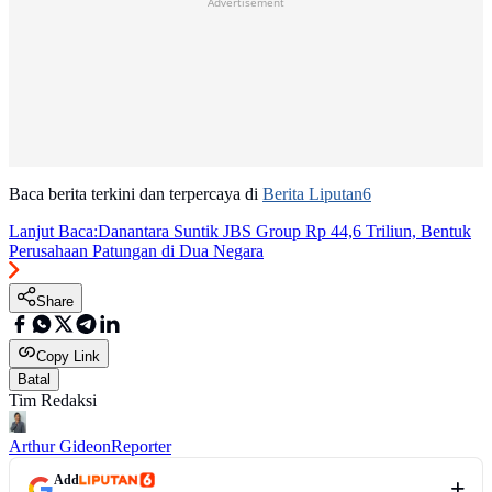
Advertisement
Baca berita terkini dan terpercaya di
Berita Liputan6
Lanjut Baca:
Danantara Suntik JBS Group Rp 44,6 Triliun, Bentuk
Perusahaan Patungan di Dua Negara
Share
Copy Link
Batal
Tim Redaksi
Arthur Gideon
Reporter
Add