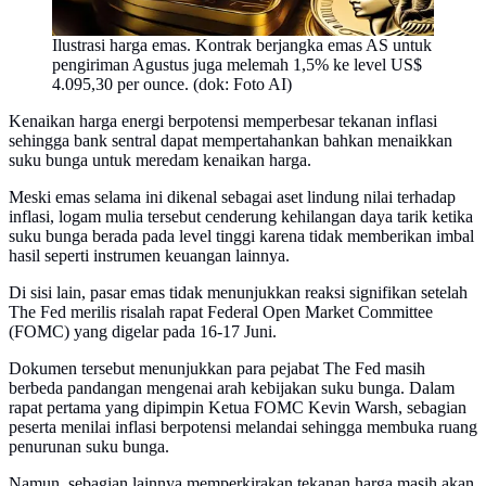
Ilustrasi harga emas. Kontrak berjangka emas AS untuk
pengiriman Agustus juga melemah 1,5% ke level US$
4.095,30 per ounce. (dok: Foto AI)
Kenaikan harga energi berpotensi memperbesar tekanan inflasi
sehingga bank sentral dapat mempertahankan bahkan menaikkan
suku bunga untuk meredam kenaikan harga.
Meski emas selama ini dikenal sebagai aset lindung nilai terhadap
inflasi, logam mulia tersebut cenderung kehilangan daya tarik ketika
suku bunga berada pada level tinggi karena tidak memberikan imbal
hasil seperti instrumen keuangan lainnya.
Di sisi lain, pasar emas tidak menunjukkan reaksi signifikan setelah
The Fed merilis risalah rapat Federal Open Market Committee
(FOMC) yang digelar pada 16-17 Juni.
Dokumen tersebut menunjukkan para pejabat The Fed masih
berbeda pandangan mengenai arah kebijakan suku bunga. Dalam
rapat pertama yang dipimpin Ketua FOMC Kevin Warsh, sebagian
peserta menilai inflasi berpotensi melandai sehingga membuka ruang
penurunan suku bunga.
Namun, sebagian lainnya memperkirakan tekanan harga masih akan