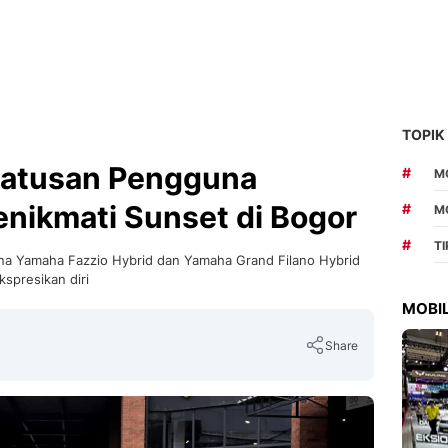
TOPIK
Ratusan Pengguna
#
MO
nikmati Sunset di Bogor
#
M
#
T
una Yamaha Fazzio Hybrid dan Yamaha Grand Filano Hybrid
spresikan diri
MOBIL
Share