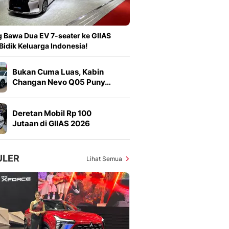
Sport
Berita Bola Terkini, Ja
Klasemen, Hasil Liga
 Bawa Dua EV 7-seater ke GIIAS
Bidik Keluarga Indonesia!
Bukan Cuma Luas, Kabin
Changan Nevo Q05 Puny…
Deretan Mobil Rp 100
Jutaan di GIIAS 2026
ULER
Lihat Semua