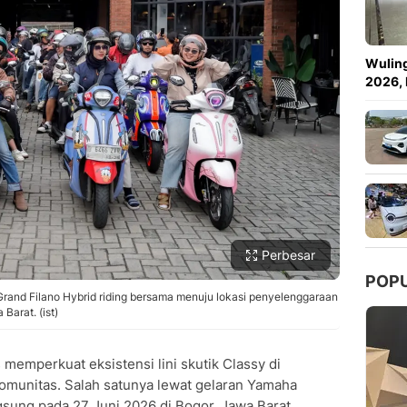
Copy Link
Wuling
2026, 
Perbesar
POP
and Filano Hybrid riding bersama menuju lokasi penyelenggaraan
Barat. (ist)
 memperkuat eksistensi lini skutik Classy di
 komunitas. Salah satunya lewat gelaran Yamaha
gsung pada 27 Juni 2026 di Bogor, Jawa Barat.