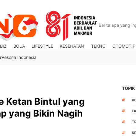
BIZ
BOLA
LIFESTYLE
KESEHATAN
TEKNO
OTOMOTIF
r
Pesona Indonesia
TOPIK
 Ketan Bintul yang
#
K
p yang Bikin Nagih
#
F
#
T
#
K