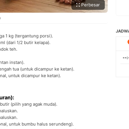
Perbesar
)
a 1 kg (tergantung porsi).
l (dari 1/2 butir kelapa).
ndok teh.
tan instan).
tengah tua (untuk dicampur ke ketan).
al, untuk dicampur ke ketan).
uran):
 butir (pilih yang agak muda).
haluskan.
haluskan.
onal, untuk bumbu halus serundeng).