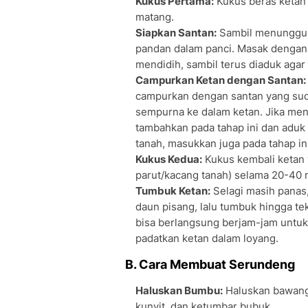
Kukus Pertama:
Kukus beras ketan 
matang.
Siapkan Santan:
Sambil menunggu k
pandan dalam panci. Masak dengan a
mendidih, sambil terus diaduk agar 
Campurkan Ketan dengan Santan:
campurkan dengan santan yang sud
sempurna ke dalam ketan. Jika men
tambahkan pada tahap ini dan aduk
tanah, masukkan juga pada tahap ini
Kukus Kedua:
Kukus kembali ketan 
parut/kacang tanah) selama 20-40
Tumbuk Ketan:
Selagi masih panas,
daun pisang, lalu tumbuk hingga t
bisa berlangsung berjam-jam untuk
padatkan ketan dalam loyang.
B. Cara Membuat Serundeng
Haluskan Bumbu:
Haluskan bawang 
kunyit, dan ketumbar bubuk.