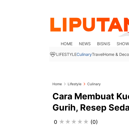
HOME
NEWS
BISNIS
SHOW
LIFESTYLE
Culinary
Travel
Home & Deco
Home
Lifestyle
Culinary
Cara Membuat Kue
Gurih, Resep Seda
0
(0)