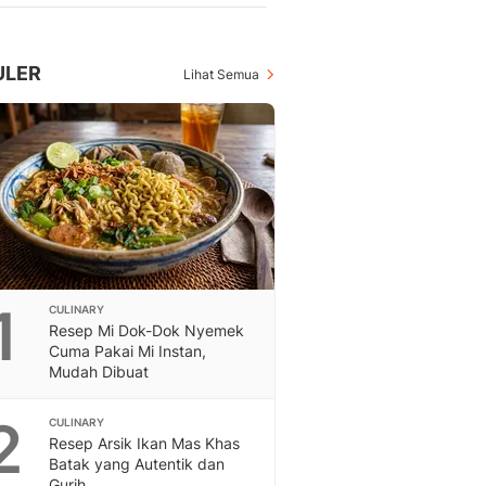
Berita Daerah Dan Peri
Terbaru
Global
ULER
Lihat Semua
Berita Internasional, Sa
Inspiratif, Unik, Dan M
Hot
Hot Liputan6.com Menya
Dan Terbaru
On Off
On Off Liputan6: Sinop
& Berita Bisnis Digital
Islami
Berita & Kajian Islami
1
CULINARY
Hikmah - Liputan6
Resep Mi Dok-Dok Nyemek
Cuma Pakai Mi Instan,
Citizen6
Mudah Dibuat
Berita Citizen6 - Medi
Liputan6.com
2
CULINARY
Opini
Resep Arsik Ikan Mas Khas
Opini Liputan6: Analis
Batak yang Autentik dan
Pandang Dan Perspekti
Gurih