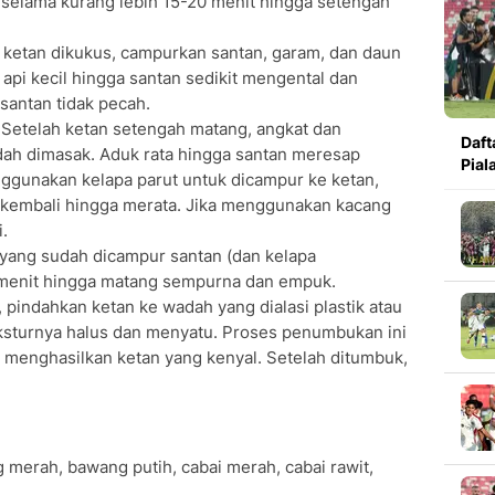
selama kurang lebih 15-20 menit hingga setengah
etan dikukus, campurkan santan, garam, dan daun
pi kecil hingga santan sedikit mengental dan
santan tidak pecah.
Setelah ketan setengah matang, angkat dan
Daft
ah dimasak. Aduk rata hingga santan meresap
Pial
ggunakan kelapa parut untuk dicampur ke ketan,
 kembali hingga merata. Jika menggunakan kacang
.
yang sudah dicampur santan (dan kelapa
 menit hingga matang sempurna dan empuk.
 pindahkan ketan ke wadah yang dialasi plastik atau
eksturnya halus dan menyatu. Proses penumbukan ini
 menghasilkan ketan yang kenyal. Setelah ditumbuk,
merah, bawang putih, cabai merah, cabai rawit,