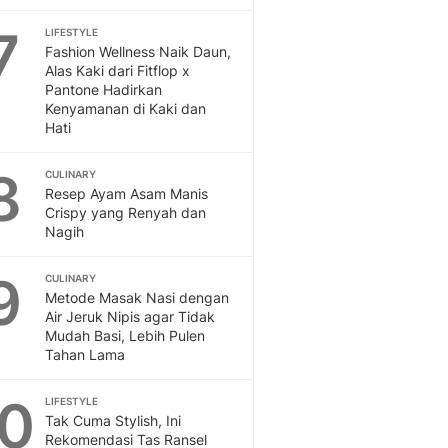
Sport
Berita Bola Terkini, Ja
7
LIFESTYLE
Klasemen, Hasil Liga
Fashion Wellness Naik Daun,
Alas Kaki dari Fitflop x
Pantone Hadirkan
Kenyamanan di Kaki dan
Hati
8
CULINARY
Resep Ayam Asam Manis
Crispy yang Renyah dan
Nagih
9
CULINARY
Metode Masak Nasi dengan
Air Jeruk Nipis agar Tidak
Mudah Basi, Lebih Pulen
Tahan Lama
10
LIFESTYLE
Tak Cuma Stylish, Ini
Rekomendasi Tas Ransel