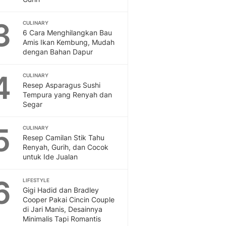
Feeds
Feeds Liputan6: Kumpul
3
CULINARY
Terbaru Harian
6 Cara Menghilangkan Bau
Amis Ikan Kembung, Mudah
Otosia
dengan Bahan Dapur
Otosia
Spotlight
4
CULINARY
Berita Terkini, Kabar Te
Resep Asparagus Sushi
Dan Dunia - Liputan6.
Tempura yang Renyah dan
English
Segar
Exploring Knowledge, T
En.Liputan6.com
5
CULINARY
Disabilitas
Resep Camilan Stik Tahu
Disabilitas Berita Terkini
Renyah, Gurih, dan Cocok
untuk Ide Jualan
Harian, Berita Terbaru,
Berita
6
LIFESTYLE
Berita Hari Ini Politik,
Gigi Hadid dan Bradley
Health
Cooper Pakai Cincin Couple
Kabar Berita Terbaru D
di Jari Manis, Desainnya
Diet, Herbal Terbaik
Minimalis Tapi Romantis