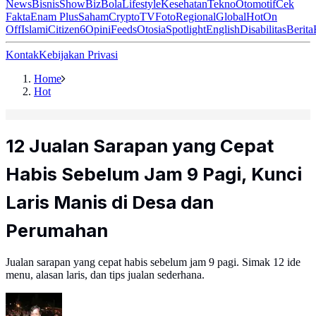
News
Bisnis
ShowBiz
Bola
Lifestyle
Kesehatan
Tekno
Otomotif
Cek
Fakta
Enam Plus
Saham
Crypto
TV
Foto
Regional
Global
Hot
On
Off
Islami
Citizen6
Opini
Feeds
Otosia
Spotlight
English
Disabilitas
Berita
Kontak
Kebijakan Privasi
Home
Hot
12 Jualan Sarapan yang Cepat
Habis Sebelum Jam 9 Pagi, Kunci
Laris Manis di Desa dan
Perumahan
Jualan sarapan yang cepat habis sebelum jam 9 pagi. Simak 12 ide
menu, alasan laris, dan tips jualan sederhana.