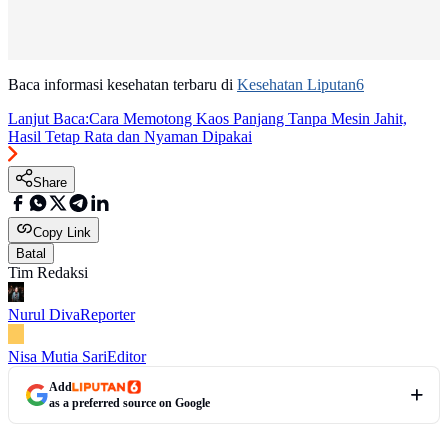
Baca informasi kesehatan terbaru di
Kesehatan Liputan6
Lanjut Baca:
Cara Memotong Kaos Panjang Tanpa Mesin Jahit,
Hasil Tetap Rata dan Nyaman Dipakai
Share
Copy Link
Batal
Tim Redaksi
Nurul Diva
Reporter
Nisa Mutia Sari
Editor
Add
as a preferred source on Google