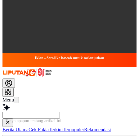
Iklan - Scroll ke bawah untuk melanjutkan
Menu
B
Berita Utama
Cek Fakta
Terkini
Terpopuler
Rekomendasi