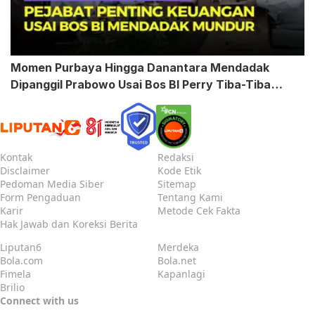
Momen Purbaya Hingga Danantara Mendadak
Dipanggil Prabowo Usai Bos BI Perry Tiba-Tiba
Mundur
Kontak
Redaksi
Disclaimer
Kode Etik
Pedoman Media Siber
Sitemap
Form Pengaduan
Tentang Kami
Karir
Metode Cek Fakta
Hak Jawab dan Koreksi Berita
Liputan6
Merdeka
Bola.com
Bola.net
Fimela
Kapanlagi
Brilio
Connect with us