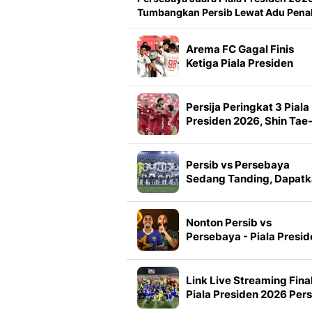
Tumbangkan Persib Lewat Adu Penal
Arema FC Gagal Finis
Ketiga Piala Presiden
2026, Marcos Santos
Soroti Fokus di Babak
Kedua
Persija Peringkat 3 Piala
Presiden 2026, Shin Tae
yong Puji Pemain Muda
Persib vs Persebaya
Sedang Tanding, Dapat
Link Live Streaming Fina
Piala Presiden 2026
Nonton Persib vs
Persebaya - Piala Presid
Babak Final: Berebut Gel
Juara Pramusim di Vidio
Link Live Streaming Fina
Piala Presiden 2026 Pers
vs Persebaya