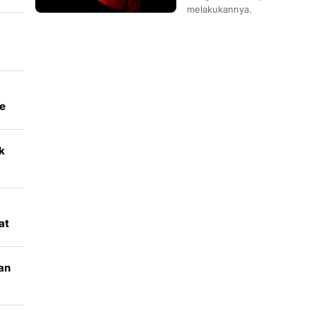
melakukannya.
e
k
l
at
an