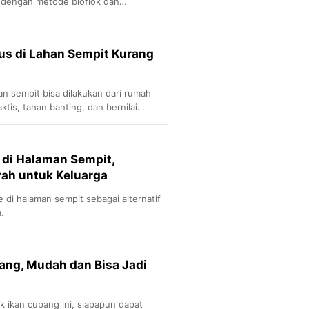
 dengan metode bioflok dan
us di Lahan Sempit Kurang
an sempit bisa dilakukan dari rumah
tis, tahan banting, dan bernilai
e di Halaman Sempit,
rah untuk Keluarga
 di halaman sempit sebagai alternatif
.
ang, Mudah dan Bisa Jadi
 ikan cupang ini, siapapun dapat