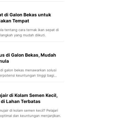
Sport
Berita Bola Terkini, Ja
Klasemen, Hasil Liga
at di Galon Bekas untuk
 Makan Tempat
a tentang cara ternak ikan sepat di
langkah yang mudah diikuti.
us di Galon Bekas, Mudah
mula
di galon bekas menawarkan solusi
erpotensi keuntungan tinggi bagi
jair di Kolam Semen Kecil,
di Lahan Terbatas
ujair di kolam semen kecil? Pelajari
 optimal dan keuntungan menjanjikan.