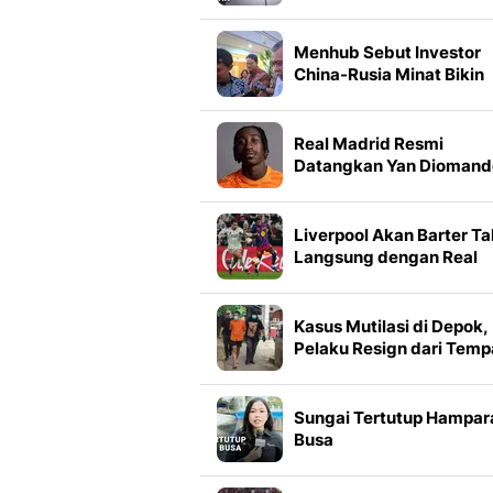
Menhub Sebut Investor
China-Rusia Minat Bikin
Jalur Kereta Trans
Kalimantan
Real Madrid Resmi
Datangkan Yan Diomand
dari RB Leipzig
Liverpool Akan Barter Ta
Langsung dengan Real
Madrid Demi Bek Spanyo
Kasus Mutilasi di Depok,
Pelaku Resign dari Temp
Kerja Saat Hari Kejadian
Sungai Tertutup Hampar
Busa