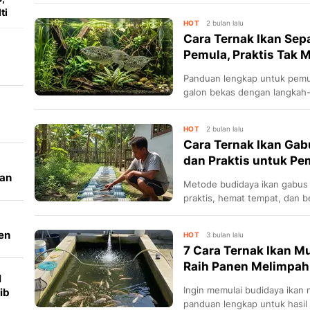
ti
HOT
2 bulan lalu
Cara Ternak Ikan Sep
Pemula, Praktis Tak
Panduan lengkap untuk pemul
galon bekas dengan langkah-
-
HOT
2 bulan lalu
Cara Ternak Ikan Gab
dan Praktis untuk Pe
kan
Metode budidaya ikan gabus 
l
praktis, hemat tempat, dan b
pemula atau lahan terbatas.
en
HOT
3 bulan lalu
ar
7 Cara Ternak Ikan Mu
Raih Panen Melimpah 
l
Ingin memulai budidaya ikan m
ib
panduan lengkap untuk hasil