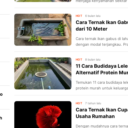
menjaga kenyamanan sekitar
akuaponik.
HOT
6 bulan lalu
Cara Ternak Ikan Gab
dari 10 Meter
at
Cara ternak ikan gabus di lah
dengan modal terjangkau. Prak
ekonomis.
HOT
8 bulan lalu
11 Cara Budidaya Lel
Alternatif Protein Mu
dan
Temukan 11 cara budidaya lele
protein murah untuk keluarga
go
HOT
7 tahun lalu
Cara Ternak Ikan Cup
Usaha Rumahan
h
Dengan mudahnya cara ternak