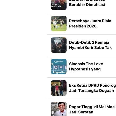
Berakhir Dimutilasi
Persebaya Juara Piala
Presiden 2026,
Tumbangkan Persib Lew
Adu Penalti
Detik-Detik 2 Remaja
Nyambi Kurir Sabu Tak
Berkutik saat Dibekuk
Sinopsis The Love
Hypothesis yang
Dibintangi Lili Reinhart 
Tom Bateman
Eks Ketua DPRD Ponoro
Jadi Tersangka Dugaan
Korupsi Tunjangan
Perumahan
Pagar Tinggi di Mal Masi
Jadi Sorotan