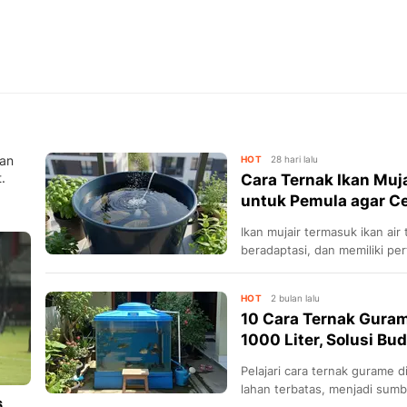
dan
HOT
28 hari lalu
.
Cara Ternak Ikan Muj
untuk Pemula agar C
Ikan mujair termasuk ikan ai
beradaptasi, dan memiliki p
HOT
2 bulan lalu
10 Cara Ternak Guram
1000 Liter, Solusi Bu
Pelajari cara ternak gurame di toren air kapasitas 1000 liter untuk
lahan terbatas, menjadi sum
,