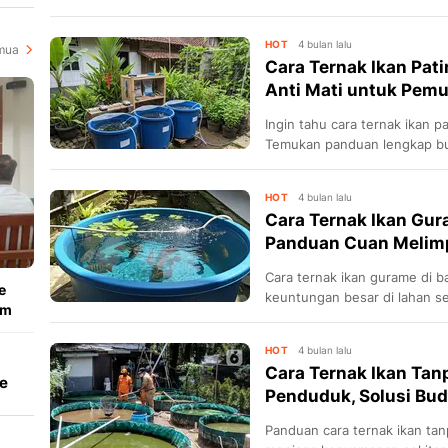
HOT
4 bulan lalu
mua
Cara Ternak Ikan Pati
Anti Mati untuk Pemul
Ingin tahu cara ternak ikan pa
Temukan panduan lengkap bud
melimpah di lahan sempit.
HOT
4 bulan lalu
Cara Ternak Ikan Gura
Panduan Cuan Melim
Cara ternak ikan gurame di ba
e
keuntungan besar di lahan s
am
HOT
4 bulan lalu
Cara Ternak Ikan Tan
e
Penduduk, Solusi Budi
Panduan cara ternak ikan ta