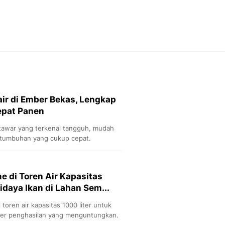
Feeds
Feeds Liputan6: Kumpul
Terbaru Harian
Otosia
Otosia
Spotlight
Berita Terkini, Kabar Te
Dan Dunia - Liputan6.
air di Ember Bekas, Lengkap
English
epat Panen
Exploring Knowledge, T
En.Liputan6.com
r tawar yang terkenal tangguh, mudah
Disabilitas
ertumbuhan yang cukup cepat.
Disabilitas Berita Terkini
Harian, Berita Terbaru,
Berita
e di Toren Air Kapasitas
Berita Hari Ini Politik,
didaya Ikan di Lahan Sem...
Health
Kabar Berita Terbaru D
Diet, Herbal Terbaik
ber penghasilan yang menguntungkan.