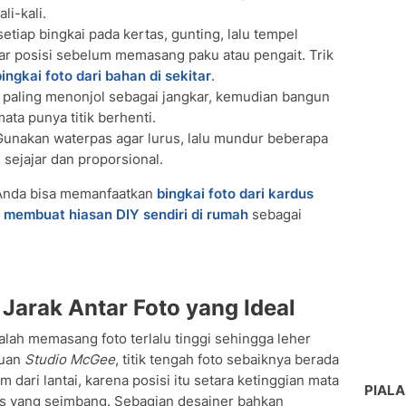
li-kali.
setiap bingkai pada kertas, gunting, lalu tempel
ar posisi sebelum memasang paku atau pengait. Trik
bingkai foto dari bahan di sekitar
.
o paling menonjol sebagai jangkar, kemudian bangun
ata punya titik berhenti.
unakan waterpas agar lurus, lalu mundur beberapa
sejajar dan proporsional.
 Anda bisa memanfaatkan
bingkai foto dari kardus
 membuat hiasan DIY sendiri di rumah
sebagai
Jarak Antar Foto yang Ideal
lah memasang foto terlalu tinggi sehingga leher
duan
Studio McGee
, titik tengah foto sebaiknya berada
m dari lantai, karena posisi itu setara ketinggian mata
PIALA
us yang seimbang. Sebagian desainer bahkan