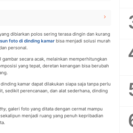
ding Kamar
ang dibiarkan polos sering terasa dingin dan kurang
r Langkah demi Langkah
un foto di dinding kamar
bisa menjadi solusi murah
to yang Ideal
dan personal.
stetik
 Dinding Tetap Aman
l gambar secara acak, melainkan memperhitungkan
a Menyusun Foto di Dinding Kamar
komposisi yang tepat, deretan kenangan bisa berubah
di dinding kamar?
ang.
npa merusak tembok?
dinding kamar dapat dilakukan siapa saja tanpa perlu
g ideal?
it, sedikit perencanaan, dan alat sederhana, dinding
thy
, galeri foto yang ditata dengan cermat mampu
sekalipun menjadi ruang yang penuh kepribadian
ta.