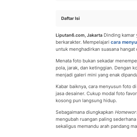
Daftar Isi
Mengenal Cara Menyusun Foto di Din
Dinding kamar y
Liputan6.com, Jakarta
Cara Menyusun Foto di Dinding Kama
berkarakter. Mempelajari
cara menyus
Aturan Ketinggian dan Jarak Antar Fo
untuk menghadirkan suasana hangat 
Ide Pola Susunan Foto Dinding yang E
Tips agar Foto Tak Mudah Rusak dan
Menata foto bukan sekadar menempe
Pertanyaan dan Jawaban Seputar Car
pola, jarak, dan ketinggian. Dengan 
• Berapa tinggi ideal memasang foto 
menjadi galeri mini yang enak dipand
• Bagaimana cara memasang foto ta
Kabar baiknya, cara menyusun foto di 
• Berapa jarak antar bingkai foto yan
jasa desainer. Cukup modal foto favor
kosong pun langsung hidup.
Sebagaimana diungkapkan
Homewor
mengubah ruangan paling sederhana 
sekaligus memandu arah pandang ma