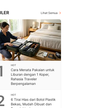
Berita Daerah Dan Peri
Terbaru
Global
ULER
Lihat Semua
Berita Internasional, Sa
Inspiratif, Unik, Dan M
Hot
Hot Liputan6.com Menya
Dan Terbaru
On Off
On Off Liputan6: Sinop
& Berita Bisnis Digital
Islami
1
HOT
Berita & Kajian Islami
Cara Menata Pakaian untuk
Hikmah - Liputan6
Liburan dengan 1 Koper,
Citizen6
Rahasia Traveler
Berpengalaman
Berita Citizen6 - Medi
Liputan6.com
2
Opini
HOT
6 Tirai Hias dari Botol Plastik
Opini Liputan6: Analis
Bekas, Mudah Dibuat dan
Pandang Dan Perspekti