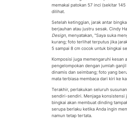
memakai patokan 57 inci (sekitar 145
dilihat.
Setelah ketinggian, jarak antar bingk
berjauhan atau justru sesak. Cindy Hat
Design
, menyatakan, "Saya suka meng
kurang; foto terlihat terputus jika ja
5 sampai 8 cm cocok untuk bingkai sed
Komposisi juga memengaruhi kesan ak
pengelompokan dengan jumlah ganjil se
dinamis dan seimbang; foto yang beruk
mata terbiasa membaca dari kiri ke k
Terakhir, perlakukan seluruh susunan
sendiri-sendiri. Menjaga konsistensi
bingkai akan membuat dinding tampak 
serupa berlaku ketika Anda ingin m
namun tetap tertata.