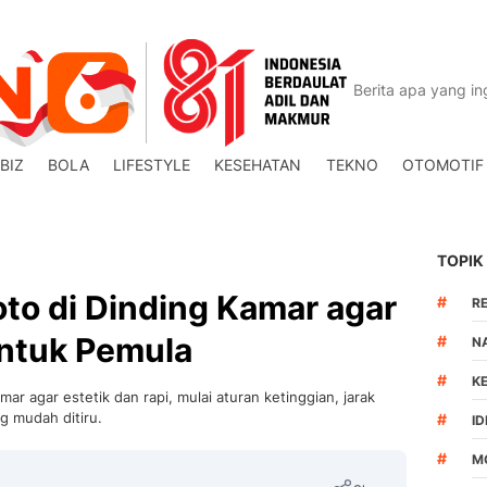
BIZ
BOLA
LIFESTYLE
KESEHATAN
TEKNO
OTOMOTIF
TOPIK
to di Dinding Kamar agar
#
R
untuk Pemula
#
N
#
K
r agar estetik dan rapi, mulai aturan ketinggian, jarak
g mudah ditiru.
#
I
#
M