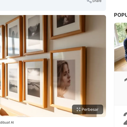
Share
POP
Copy Link
Perbesar
dibuat AI