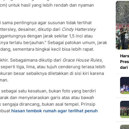
 cm) untuk hasil yang lebih rendah dan nyaman
ai sama pentingnya agar susunan tidak terlihat
tersley, desainer, dikutip dari
Cindy Hattersley
gantungnya dengan jarak sekitar 1,5 inci atau
raknya terlalu berjauhan." Sebagai patokan umum, jarak
ang, sementara bingkai kecil bisa lebih rapat.
Hars
hir. Sebagaimana dikutip dari
Grace House Rules
,
Pres
perti tiga, lima, atau tujuh cenderung terasa lebih
dari
uran besar sebaiknya diletakkan di sisi kiri karena
anan.
 sebagai satu kesatuan, bukan foto yang berdiri
 jarak dan menyelaraskan garis atas atau bawah
sengaja dirancang, bukan asal tempel. Prinsip
embuat
hiasan tembok rumah agar terlihat penuh