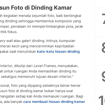
un Foto di Dinding Kamar
h kegiatan menata sejumlah foto, baik berbingkai
dang dinding sehingga membentuk komposisi yang
mpel, penataan ini mempertimbangkan pola, jarak
itik fokus.
lery wall
atau galeri dinding. Intinya, kumpulan
meran kecil yang mencerminkan kepribadian
ipakai saat menuliskan
kata-kata hiasan dinding
nterior, dikutip dari
Level Frames
, menyatakan,
pat untuk ruangan Anda memastikan dinding itu
sekaligus memenuhi tujuan desain interior."
sonal, foto yang dipajang sebaiknya benar-benar
sun foto di dinding kamar bukan hanya soal
ehangatan setiap kali Anda memasuki ruangan. Bagi
ya, ada banyak
cara membuat hiasan dinding kamar