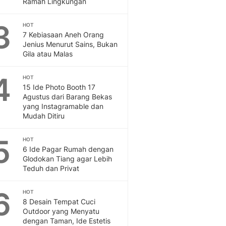
Ramah Lingkungan
Feeds
Feeds Liputan6: Kumpul
3
HOT
Terbaru Harian
7 Kebiasaan Aneh Orang
Otosia
Jenius Menurut Sains, Bukan
Gila atau Malas
Otosia
Spotlight
4
Berita Terkini, Kabar Te
HOT
15 Ide Photo Booth 17
Dan Dunia - Liputan6.
Agustus dari Barang Bekas
English
yang Instagramable dan
Exploring Knowledge, T
Mudah Ditiru
En.Liputan6.com
Disabilitas
5
HOT
Disabilitas Berita Terkini
6 Ide Pagar Rumah dengan
Harian, Berita Terbaru,
Glodokan Tiang agar Lebih
Teduh dan Privat
Berita
Berita Hari Ini Politik,
6
HOT
Health
8 Desain Tempat Cuci
Kabar Berita Terbaru D
Outdoor yang Menyatu
Diet, Herbal Terbaik
dengan Taman, Ide Estetis