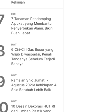
Sport
Kekinian
Berita Bola Terkini, Ja
Klasemen, Hasil Liga
7
HOT
7 Tanaman Pendamping
Alpukat yang Membantu
Penyerbukan Alami, Bikin
Buah Lebat
8
HOT
6 Ciri-Ciri Gas Bocor yang
Wajib Diwaspadai, Kenali
Tandanya Sebelum Terjadi
Bahaya
9
HOT
Ramalan Shio Jumat, 7
Agustus 2026: Kehidupan 4
Shio Berubah Lebih Baik
10
HOT
10 Desain Dekorasi HUT RI
dari Limbah Plastik yang