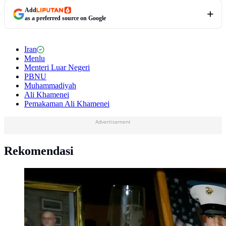
Add
as a preferred source on Google
Iran
Menlu
Menteri Luar Negeri
PBNU
Muhammadiyah
Ali Khamenei
Pemakaman Ali Khamenei
Advertisement
Rekomendasi