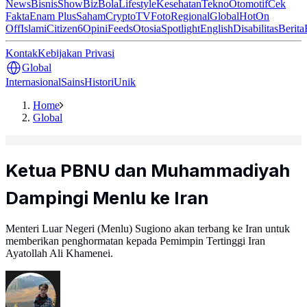
News
Bisnis
ShowBiz
Bola
Lifestyle
Kesehatan
Tekno
Otomotif
Cek
Fakta
Enam Plus
Saham
Crypto
TV
Foto
Regional
Global
Hot
On
Off
Islami
Citizen6
Opini
Feeds
Otosia
Spotlight
English
Disabilitas
Berita
Kontak
Kebijakan Privasi
Global
Internasional
Sains
Histori
Unik
Home
Global
Ketua PBNU dan Muhammadiyah
Dampingi Menlu ke Iran
Menteri Luar Negeri (Menlu) Sugiono akan terbang ke Iran untuk
memberikan penghormatan kepada Pemimpin Tertinggi Iran
Ayatollah Ali Khamenei.