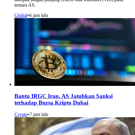
tentara AS.
Global
•
6 jam lalu
Bantu IRGC Iran, AS Jatuhkan Sanksi
terhadap Bursa Kripto Dubai
Crypto
•
7 jam lalu