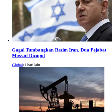
Gagal Tumbangkan Rezim Iran, Dua Pejabat
Mossad Dicopot
Global
•
1 hari lalu