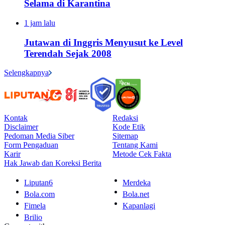
Selama di Karantina
1 jam lalu
Jutawan di Inggris Menyusut ke Level
Terendah Sejak 2008
Selengkapnya
Kontak
Redaksi
Disclaimer
Kode Etik
Pedoman Media Siber
Sitemap
Form Pengaduan
Tentang Kami
Karir
Metode Cek Fakta
Hak Jawab dan Koreksi Berita
Liputan6
Merdeka
Bola.com
Bola.net
Fimela
Kapanlagi
Brilio