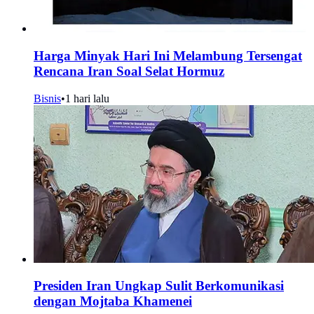
Harga Minyak Hari Ini Melambung Tersengat
Rencana Iran Soal Selat Hormuz
Bisnis
•
1 hari lalu
Presiden Iran Ungkap Sulit Berkomunikasi
dengan Mojtaba Khamenei