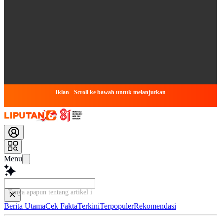
Iklan - Scroll ke bawah untuk melanjutkan
Menu
Tanya apapun tentang artikel ini...
Berita Utama
Cek Fakta
Terkini
Terpopuler
Rekomendasi