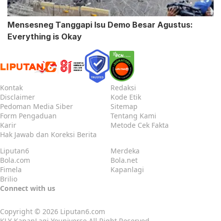
Mensesneg Tanggapi Isu Demo Besar Agustus:
Everything is Okay
Kontak
Redaksi
Disclaimer
Kode Etik
Pedoman Media Siber
Sitemap
Form Pengaduan
Tentang Kami
Karir
Metode Cek Fakta
Hak Jawab dan Koreksi Berita
Liputan6
Merdeka
Bola.com
Bola.net
Fimela
Kapanlagi
Brilio
Connect with us
Copyright © 2026
Liputan6.com
KLY KapanLagi Youniverse All Right Reserved.