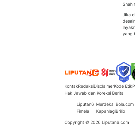
Shah C
Jika d
desain
layakn
yang t
Kontak
Redaksi
Disclaimer
Kode Etik
P
Hak Jawab dan Koreksi Berita
Liputan6
Merdeka
Bola.com
Fimela
Kapanlagi
Brilio
Copyright © 2026
Liputan6.com