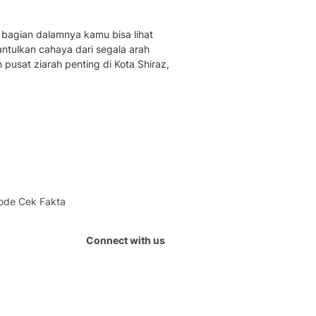
Feeds
Feeds Liputan6: Kumpul
a bagian dalamnya kamu bisa lihat
Terbaru Harian
antulkan cahaya dari segala arah
Otosia
 pusat ziarah penting di Kota Shiraz,
Otosia
Spotlight
Berita Terkini, Kabar Te
Dan Dunia - Liputan6.
English
Exploring Knowledge, T
En.Liputan6.com
Disabilitas
ode Cek Fakta
Disabilitas Berita Terkini
Harian, Berita Terbaru,
Berita
Connect with us
Berita Hari Ini Politik,
Health
Kabar Berita Terbaru D
Diet, Herbal Terbaik