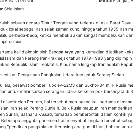
sa
Bahasa Persian
Motto
Esteqlal, 
a
Shia Islam
dalah sebuah negara Timur Tengah yang terletak di Asia Barat Daya. 
uk lokal sebagai Iran sejak zaman kuno, hingga tahun 1935 Iran masi
selalu berbeda-beda, ketika membeku akan sangat membekukan dan
ajat celcius.
pertama kali dipimpin oleh Bangsa Arya yang kemudian dijadikan ke
si Islam dan Perang Iran-Irak sejak tahun 1979-1988 yang dipimpin 
ikan Republik Islam Teokratis. Kini, nama lengkap Iran adalah Republ
 Hentikan Pengunaan Pangkalan Udara Iran untuk Serang Suriah
u lalu, pesawat bomber Tupolev-22M3 dan Sukhoi-34 milik Rusia m
an untuk melancarkan serangan udara ke kelompok bersenjata di S
i dilansir oleh Reuters, hal tersebut merupakan kali pertama di ma
alan Iran sejak Perang Dunia II. Baik Rusia maupun Iran memberikan
den Suriah, Bashar al-Assad, terhadap pemberontak dalam konflik ya
. Beberapa anggota parlemen Iran menyebut langkah tersebut sebag
ng "pendirian pangkalan militer asing apa pun di Iran, bahkan untuk