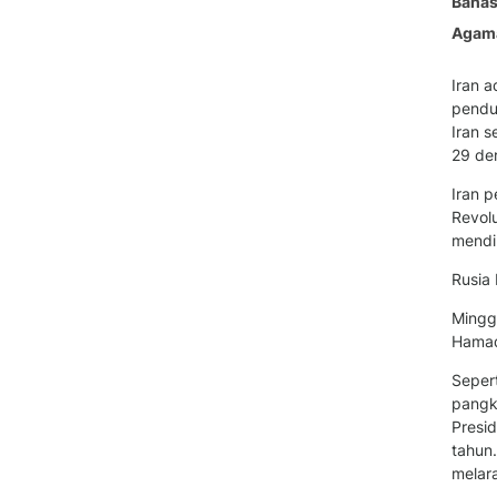
Baha
Agam
Iran a
pendud
Iran 
29 der
Iran 
Revolu
mendir
Rusia
Mingg
Hamad
Sepert
pangk
Presi
tahun
melara