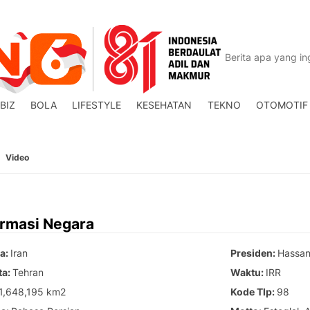
BIZ
BOLA
LIFESTYLE
KESEHATAN
TEKNO
OTOMOTIF
Video
ormasi Negara
a
Iran
Presiden
Hassan
ta
Tehran
Waktu
IRR
1,648,195 km2
Kode Tlp
98