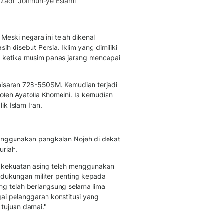
Azadi, Jomhuri-ye Eslami
Berita Daerah Dan Peri
Terbaru
Global
Berita Internasional, Sa
Meski negara ini telah dikenal
Inspiratif, Unik, Dan M
h disebut Persia. Iklim yang dimiliki
Hot
 ketika musim panas jarang mencapai
Hot Liputan6.com Menya
Dan Terbaru
kaisaran 728-550SM. Kemudian terjadi
On Off
oleh Ayatolla Khomeini. Ia kemudian
On Off Liputan6: Sinop
ik Islam Iran.
& Berita Bisnis Digital
Islami
Berita & Kajian Islami
enggunakan pangkalan Nojeh di dekat
Hikmah - Liputan6
uriah.
Citizen6
na kekuatan asing telah menggunakan
Berita Citizen6 - Medi
 dukungan militer penting kepada
Liputan6.com
ng telah berlangsung selama lima
Opini
ai pelanggaran konstitusi yang
Opini Liputan6: Analis
 tujuan damai."
Pandang Dan Perspekti