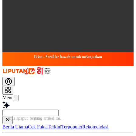
Iklan - Scroll ke bawah untuk melanjutkan
Menu
Tanya apapun tentang artikel ini...
Berita Utama
Cek Fakta
Terkini
Terpopuler
Rekomendasi