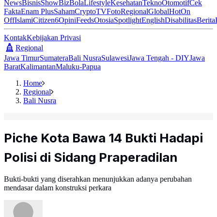
News
Bisnis
ShowBiz
Bola
Lifestyle
Kesehatan
Tekno
Otomotif
Cek
Fakta
Enam Plus
Saham
Crypto
TV
Foto
Regional
Global
Hot
On
Off
Islami
Citizen6
Opini
Feeds
Otosia
Spotlight
English
Disabilitas
Berita
Kontak
Kebijakan Privasi
Regional
Jawa Timur
Sumatera
Bali Nusra
Sulawesi
Jawa Tengah - DIY
Jawa
Barat
Kalimantan
Maluku-Papua
Home
Regional
Bali Nusra
Piche Kota Bawa 14 Bukti Hadapi
Polisi di Sidang Praperadilan
Bukti-bukti yang diserahkan menunjukkan adanya perubahan
mendasar dalam konstruksi perkara