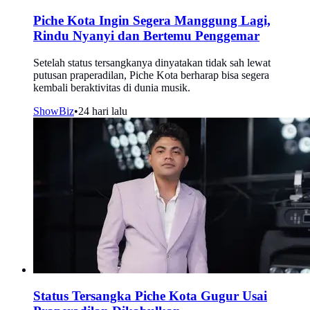
Piche Kota Ingin Segera Manggung Lagi,
Rindu Nyanyi dan Bertemu Penggemar
Setelah status tersangkanya dinyatakan tidak sah lewat
putusan praperadilan, Piche Kota berharap bisa segera
kembali beraktivitas di dunia musik.
ShowBiz
•
24 hari lalu
Status Tersangka Piche Kota Gugur Usai