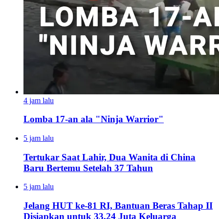
4 jam lalu
Lomba 17-an ala "Ninja Warrior"
5 jam lalu
Tertukar Saat Lahir, Dua Wanita di China
Baru Bertemu Setelah 37 Tahun
5 jam lalu
Jelang HUT ke-81 RI, Bantuan Beras Tahap II
Disiapkan untuk 33,24 Juta Keluarga