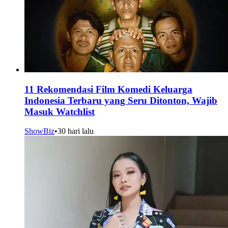
11 Rekomendasi Film Komedi Keluarga
Indonesia Terbaru yang Seru Ditonton, Wajib
Masuk Watchlist
ShowBiz
•
30 hari lalu