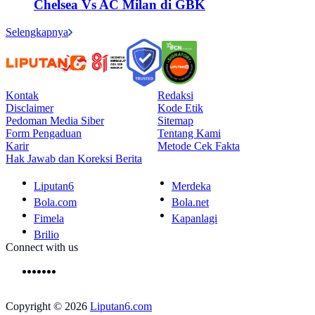
Chelsea Vs AC Milan di GBK
Selengkapnya
Kontak
Redaksi
Disclaimer
Kode Etik
Pedoman Media Siber
Sitemap
Form Pengaduan
Tentang Kami
Karir
Metode Cek Fakta
Hak Jawab dan Koreksi Berita
Liputan6
Merdeka
Bola.com
Bola.net
Fimela
Kapanlagi
Brilio
Connect with us
Copyright © 2026
Liputan6.com