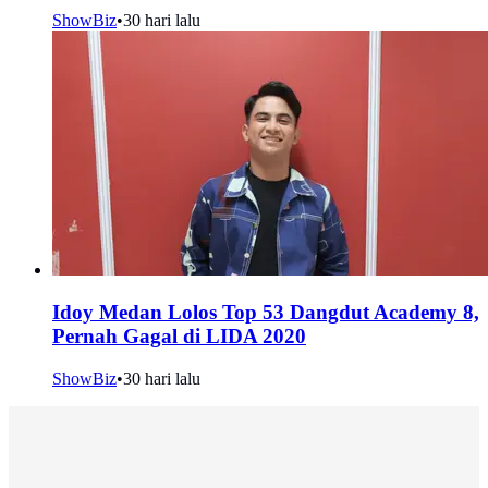
ShowBiz
•
30 hari lalu
Idoy Medan Lolos Top 53 Dangdut Academy 8,
Pernah Gagal di LIDA 2020
ShowBiz
•
30 hari lalu