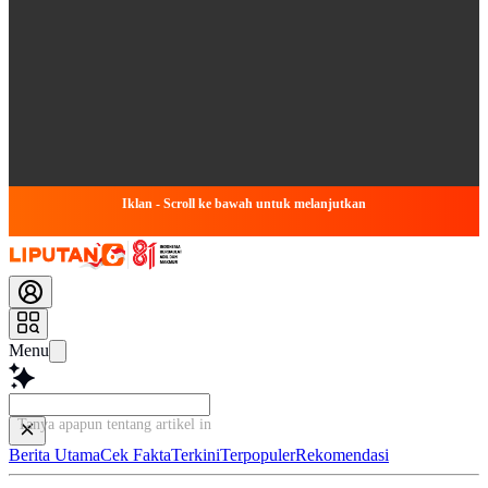
Iklan - Scroll ke bawah untuk melanjutkan
Menu
Tanya apapun tentang artikel ini...
Berita Utama
Cek Fakta
Terkini
Terpopuler
Rekomendasi