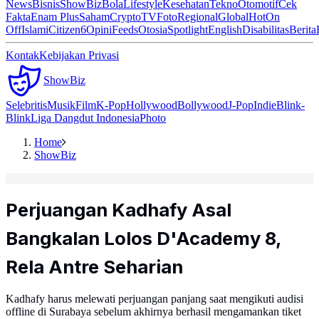
News
Bisnis
ShowBiz
Bola
Lifestyle
Kesehatan
Tekno
Otomotif
Cek
Fakta
Enam Plus
Saham
Crypto
TV
Foto
Regional
Global
Hot
On
Off
Islami
Citizen6
Opini
Feeds
Otosia
Spotlight
English
Disabilitas
Berita
Kontak
Kebijakan Privasi
ShowBiz
Selebritis
Musik
Film
K-Pop
Hollywood
Bollywood
J-Pop
Indie
Blink-
Blink
Liga Dangdut Indonesia
Photo
Home
ShowBiz
Perjuangan Kadhafy Asal
Bangkalan Lolos D'Academy 8,
Rela Antre Seharian
Kadhafy harus melewati perjuangan panjang saat mengikuti audisi
offline di Surabaya sebelum akhirnya berhasil mengamankan tiket