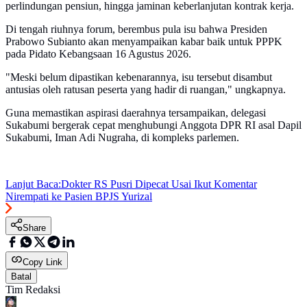
perlindungan pensiun, hingga jaminan keberlanjutan kontrak kerja.
Di tengah riuhnya forum, berembus pula isu bahwa Presiden
Prabowo Subianto akan menyampaikan kabar baik untuk PPPK
pada Pidato Kebangsaan 16 Agustus 2026.
"Meski belum dipastikan kebenarannya, isu tersebut disambut
antusias oleh ratusan peserta yang hadir di ruangan," ungkapnya.
Guna memastikan aspirasi daerahnya tersampaikan, delegasi
Sukabumi bergerak cepat menghubungi Anggota DPR RI asal Dapil
Sukabumi, Iman Adi Nugraha, di kompleks parlemen.
Lanjut Baca:
Dokter RS Pusri Dipecat Usai Ikut Komentar
Nirempati ke Pasien BPJS Yurizal
Share
Copy Link
Batal
Tim Redaksi