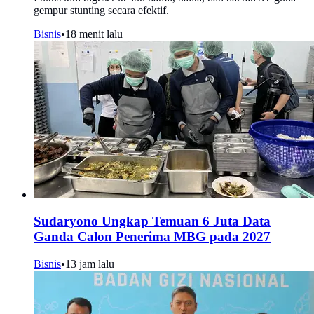
gempur stunting secara efektif.
Bisnis
•
18 menit lalu
Sudaryono Ungkap Temuan 6 Juta Data
Ganda Calon Penerima MBG pada 2027
Bisnis
•
13 jam lalu