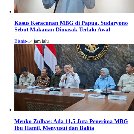
Kasus Keracunan MBG di Papua, Sudaryono
Sebut Makanan Dimasak Terlalu Awal
Bisnis
•
14 jam lalu
Menko Zulhas: Ada 11,5 Juta Penerima MBG
Ibu Hamil, Menyusui dan Balita