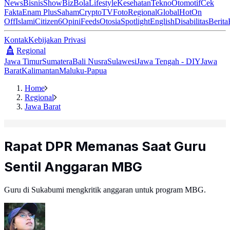
News
Bisnis
ShowBiz
Bola
Lifestyle
Kesehatan
Tekno
Otomotif
Cek
Fakta
Enam Plus
Saham
Crypto
TV
Foto
Regional
Global
Hot
On
Off
Islami
Citizen6
Opini
Feeds
Otosia
Spotlight
English
Disabilitas
Berita
Kontak
Kebijakan Privasi
Regional
Jawa Timur
Sumatera
Bali Nusra
Sulawesi
Jawa Tengah - DIY
Jawa
Barat
Kalimantan
Maluku-Papua
Home
Regional
Jawa Barat
Rapat DPR Memanas Saat Guru
Sentil Anggaran MBG
Guru di Sukabumi mengkritik anggaran untuk program MBG.