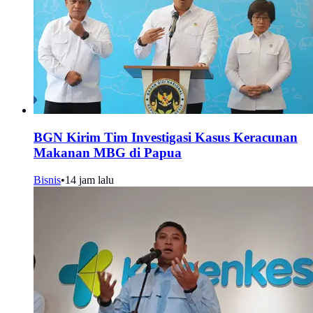
BGN Kirim Tim Investigasi Kasus Keracunan
Makanan MBG di Papua
Bisnis
•
14 jam lalu