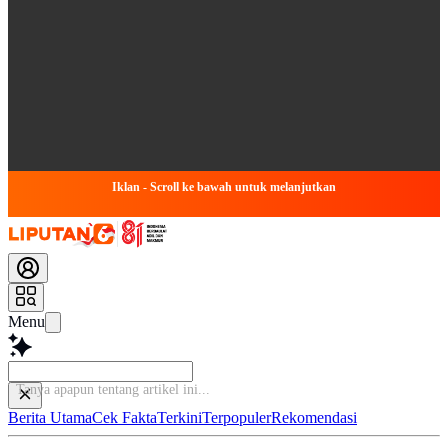
Iklan - Scroll ke bawah untuk melanjutkan
Menu
Tanya apapun tentang artikel ini...
Berita Utama
Cek Fakta
Terkini
Terpopuler
Rekomendasi