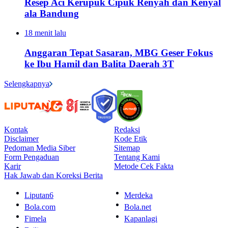
Resep Aci Kerupuk Cipuk Renyah dan Kenyal
ala Bandung
18 menit lalu
Anggaran Tepat Sasaran, MBG Geser Fokus
ke Ibu Hamil dan Balita Daerah 3T
Selengkapnya
Kontak
Redaksi
Disclaimer
Kode Etik
Pedoman Media Siber
Sitemap
Form Pengaduan
Tentang Kami
Karir
Metode Cek Fakta
Hak Jawab dan Koreksi Berita
Liputan6
Merdeka
Bola.com
Bola.net
Fimela
Kapanlagi