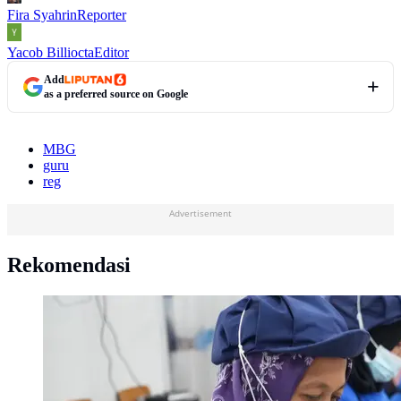
Fira Syahrin
Reporter
Yacob Billiocta
Editor
Add
as a preferred source on Google
MBG
guru
reg
Advertisement
Rekomendasi