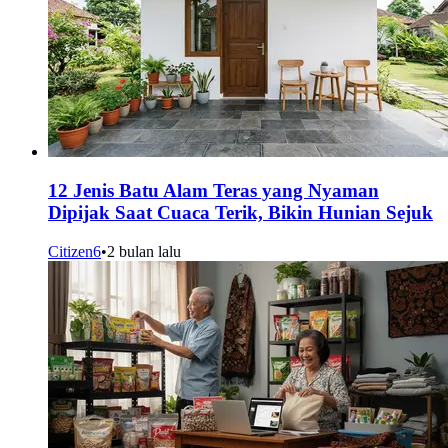
12 Jenis Batu Alam Teras yang Nyaman
Dipijak Saat Cuaca Terik, Bikin Hunian Sejuk
Citizen6
•
2 bulan lalu