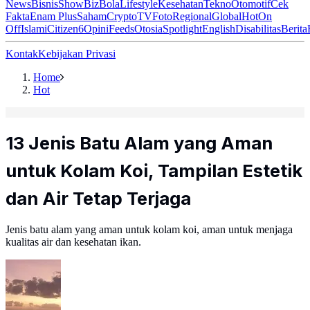
News
Bisnis
ShowBiz
Bola
Lifestyle
Kesehatan
Tekno
Otomotif
Cek
Fakta
Enam Plus
Saham
Crypto
TV
Foto
Regional
Global
Hot
On
Off
Islami
Citizen6
Opini
Feeds
Otosia
Spotlight
English
Disabilitas
Berita
Kontak
Kebijakan Privasi
Home
Hot
13 Jenis Batu Alam yang Aman
untuk Kolam Koi, Tampilan Estetik
dan Air Tetap Terjaga
Jenis batu alam yang aman untuk kolam koi, aman untuk menjaga
kualitas air dan kesehatan ikan.