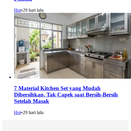
Hot
•
29 hari lalu
7 Material Kitchen Set yang Mudah
Dibersihkan, Tak Capek saat Bersih-Bersih
Setelah Masak
Hot
•
29 hari lalu