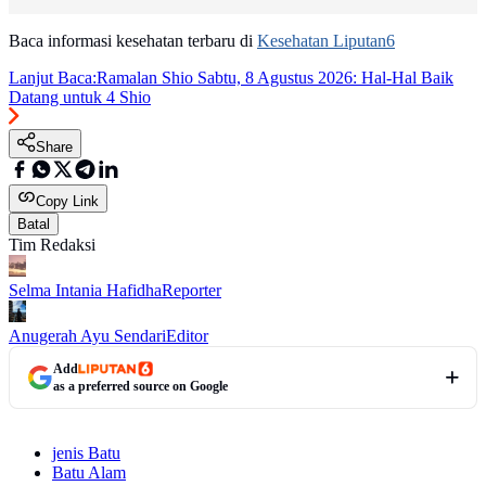
Baca informasi kesehatan terbaru di
Kesehatan Liputan6
Lanjut Baca:
Ramalan Shio Sabtu, 8 Agustus 2026: Hal-Hal Baik
Datang untuk 4 Shio
Share
Copy Link
Batal
Tim Redaksi
Selma Intania Hafidha
Reporter
Anugerah Ayu Sendari
Editor
Add
as a preferred source on Google
jenis Batu
Batu Alam