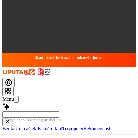
Iklan - Scroll ke bawah untuk melanjutkan
Menu
Berita Utama
Cek Fakta
Terkini
Terpopuler
Rekomendasi