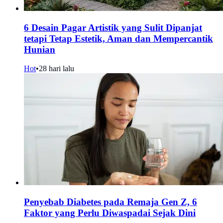
6 Desain Pagar Artistik yang Sulit Dipanjat
tetapi Tetap Estetik, Aman dan Mempercantik
Hunian
Hot
•
28 hari lalu
Penyebab Diabetes pada Remaja Gen Z, 6
Faktor yang Perlu Diwaspadai Sejak Dini