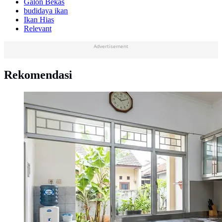
Galon Bekas
budidaya ikan
Ikan Hias
Relevant
Advertisement
Rekomendasi