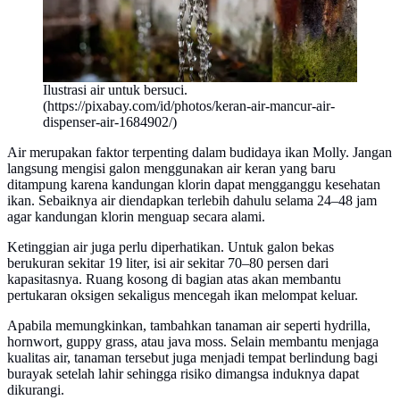
Ilustrasi air untuk bersuci.
(https://pixabay.com/id/photos/keran-air-mancur-air-
dispenser-air-1684902/)
Air merupakan faktor terpenting dalam budidaya ikan Molly. Jangan
langsung mengisi galon menggunakan air keran yang baru
ditampung karena kandungan klorin dapat mengganggu kesehatan
ikan. Sebaiknya air diendapkan terlebih dahulu selama 24–48 jam
agar kandungan klorin menguap secara alami.
Ketinggian air juga perlu diperhatikan. Untuk galon bekas
berukuran sekitar 19 liter, isi air sekitar 70–80 persen dari
kapasitasnya. Ruang kosong di bagian atas akan membantu
pertukaran oksigen sekaligus mencegah ikan melompat keluar.
Apabila memungkinkan, tambahkan tanaman air seperti hydrilla,
hornwort, guppy grass, atau java moss. Selain membantu menjaga
kualitas air, tanaman tersebut juga menjadi tempat berlindung bagi
burayak setelah lahir sehingga risiko dimangsa induknya dapat
dikurangi.