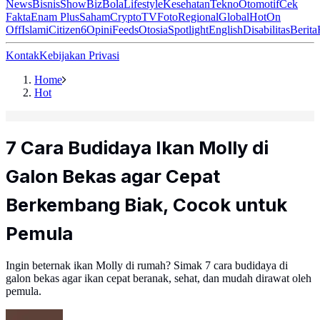
News
Bisnis
ShowBiz
Bola
Lifestyle
Kesehatan
Tekno
Otomotif
Cek
Fakta
Enam Plus
Saham
Crypto
TV
Foto
Regional
Global
Hot
On
Off
Islami
Citizen6
Opini
Feeds
Otosia
Spotlight
English
Disabilitas
Berita
Kontak
Kebijakan Privasi
Home
Hot
7 Cara Budidaya Ikan Molly di
Galon Bekas agar Cepat
Berkembang Biak, Cocok untuk
Pemula
Ingin beternak ikan Molly di rumah? Simak 7 cara budidaya di
galon bekas agar ikan cepat beranak, sehat, dan mudah dirawat oleh
pemula.