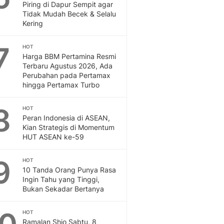
Sport
Piring di Dapur Sempit agar
Berita Bola Terkini, Ja
Tidak Mudah Becek & Selalu
Kering
Klasemen, Hasil Liga
7
HOT
Harga BBM Pertamina Resmi
Terbaru Agustus 2026, Ada
Perubahan pada Pertamax
hingga Pertamax Turbo
8
HOT
Peran Indonesia di ASEAN,
Kian Strategis di Momentum
HUT ASEAN ke-59
9
HOT
10 Tanda Orang Punya Rasa
Ingin Tahu yang Tinggi,
Bukan Sekadar Bertanya
HOT
Ramalan Shio Sabtu, 8