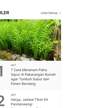
Berita Daerah Dan Peri
Terbaru
Global
ULER
Lihat Semua
Berita Internasional, Sa
Inspiratif, Unik, Dan M
Hot
Hot Liputan6.com Menya
Dan Terbaru
On Off
On Off Liputan6: Sinop
& Berita Bisnis Digital
Islami
1
HOT
Berita & Kajian Islami
7 Cara Menanam Pakis
Hikmah - Liputan6
Sayur di Pekarangan Rumah
Citizen6
agar Tumbuh Subur dan
Panen Berulang
Berita Citizen6 - Medi
Liputan6.com
2
Opini
HOT
Harga, Jadwal Tiket KA
Opini Liputan6: Analis
Pandanwangi
Pandang Dan Perspekti