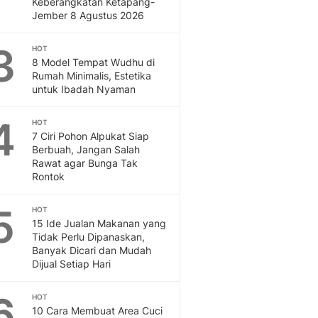
Keberangkatan Ketapang-
Feeds
Jember 8 Agustus 2026
Feeds Liputan6: Kumpul
Terbaru Harian
3
HOT
Otosia
8 Model Tempat Wudhu di
Rumah Minimalis, Estetika
Otosia
untuk Ibadah Nyaman
Spotlight
Berita Terkini, Kabar Te
4
HOT
Dan Dunia - Liputan6.
7 Ciri Pohon Alpukat Siap
English
Berbuah, Jangan Salah
Exploring Knowledge, T
Rawat agar Bunga Tak
En.Liputan6.com
Rontok
Disabilitas
Disabilitas Berita Terkini
5
HOT
Harian, Berita Terbaru,
15 Ide Jualan Makanan yang
Tidak Perlu Dipanaskan,
Berita
Banyak Dicari dan Mudah
Berita Hari Ini Politik,
Dijual Setiap Hari
Health
Kabar Berita Terbaru D
6
HOT
Diet, Herbal Terbaik
10 Cara Membuat Area Cuci