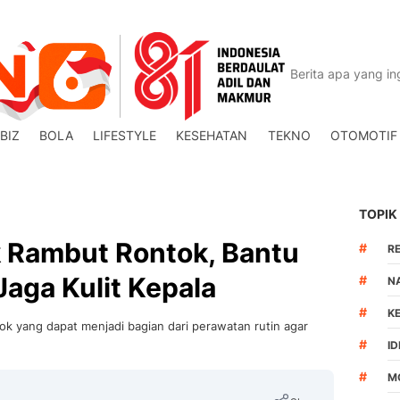
BIZ
BOLA
LIFESTYLE
KESEHATAN
TEKNO
OTOMOTIF
TOPIK
k Rambut Rontok, Bantu
#
R
Jaga Kulit Kepala
#
N
#
K
tok yang dapat menjadi bagian dari perawatan rutin agar
#
I
#
M