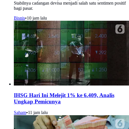
Stabilnya cadangan devisa menjadi salah satu sentimen positif
bagi pasar.
Bisnis
•
10 jam lalu
IHSG Hari Ini Melejit 1% ke 6.409, Analis
Ungkap Pemicunya
Saham
•
11 jam lalu