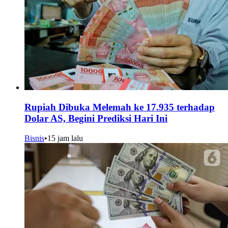
Rupiah Dibuka Melemah ke 17.935 terhadap
Dolar AS, Begini Prediksi Hari Ini
Bisnis
•
15 jam lalu