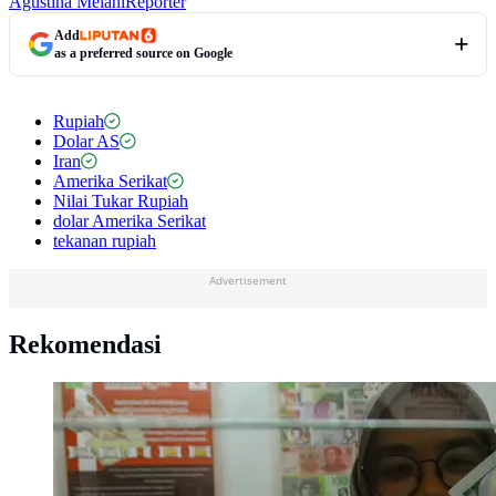
Agustina Melani
Reporter
Add
as a preferred source on Google
Rupiah
Dolar AS
Iran
Amerika Serikat
Nilai Tukar Rupiah
dolar Amerika Serikat
tekanan rupiah
Advertisement
Rekomendasi