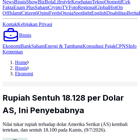
News
Bisnis
ShowBiz
Bola
Lifestyle
Kesehatan
Tekno
Otomotif
Cek
Fakta
Enam Plus
Saham
Crypto
TV
Foto
Regional
Global
Hot
On
Off
Islami
Citizen6
Opini
Feeds
Otosia
Spotlight
English
Disabilitas
Berita
Kontak
Kebijakan Privasi
Bisnis
Ekonomi
Bank
Saham
Energi & Tambang
Konsultasi Pajak
CPNS
Info
Kementan
Home
Bisnis
Ekonomi
Rupiah Sentuh 18.128 per Dolar
AS, Ini Penyebabnya
Nilai tukar rupiah terhadap dolar Amerika Serikat (AS) kembali
tertekan, dan sentuh 18.100 pada Kamis, (9/7/2026).