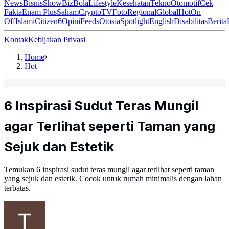
News
Bisnis
ShowBiz
Bola
Lifestyle
Kesehatan
Tekno
Otomotif
Cek
Fakta
Enam Plus
Saham
Crypto
TV
Foto
Regional
Global
Hot
On
Off
Islami
Citizen6
Opini
Feeds
Otosia
Spotlight
English
Disabilitas
Berita
Kontak
Kebijakan Privasi
Home
Hot
6 Inspirasi Sudut Teras Mungil
agar Terlihat seperti Taman yang
Sejuk dan Estetik
Temukan 6 inspirasi sudut teras mungil agar terlihat seperti taman
yang sejuk dan estetik. Cocok untuk rumah minimalis dengan lahan
terbatas.