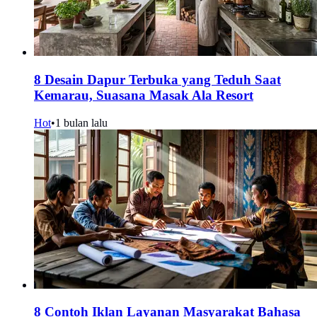
8 Desain Dapur Terbuka yang Teduh Saat
Kemarau, Suasana Masak Ala Resort
Hot
•
1 bulan lalu
8 Contoh Iklan Layanan Masyarakat Bahasa