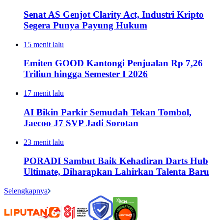
Senat AS Genjot Clarity Act, Industri Kripto
Segera Punya Payung Hukum
15 menit lalu
Emiten GOOD Kantongi Penjualan Rp 7,26
Triliun hingga Semester I 2026
17 menit lalu
AI Bikin Parkir Semudah Tekan Tombol,
Jaecoo J7 SVP Jadi Sorotan
23 menit lalu
PORADI Sambut Baik Kehadiran Darts Hub
Ultimate, Diharapkan Lahirkan Talenta Baru
Selengkapnya