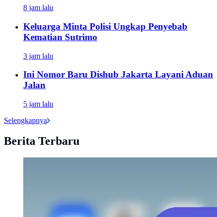
8 jam lalu
Keluarga Minta Polisi Ungkap Penyebab
Kematian Sutrimo
3 jam lalu
Ini Nomor Baru Dishub Jakarta Layani Aduan
Jalan
5 jam lalu
Selengkapnya
Berita Terbaru