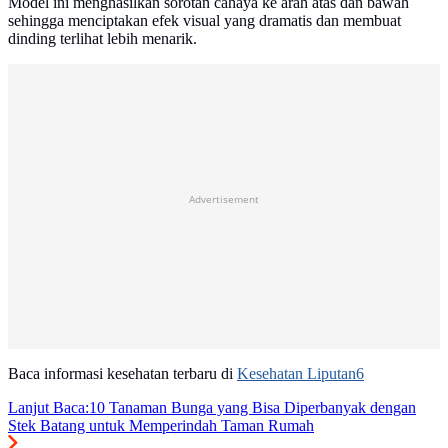
Model ini menghasilkan sorotan cahaya ke arah atas dan bawah
sehingga menciptakan efek visual yang dramatis dan membuat
dinding terlihat lebih menarik.
Advertisement
Baca informasi kesehatan terbaru di
Kesehatan Liputan6
Lanjut Baca:
10 Tanaman Bunga yang Bisa Diperbanyak dengan
Stek Batang untuk Memperindah Taman Rumah