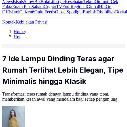
News
Bisnis
ShowBiz
Bola
Lifestyle
Kesehatan
Tekno
Otomotif
Cek
Fakta
Enam Plus
Saham
Crypto
TV
Foto
Regional
Global
Hot
On
Off
Islami
Citizen6
Opini
Feeds
Otosia
Spotlight
English
Disabilitas
Berita
Kontak
Kebijakan Privasi
Home
Hot
7 Ide Lampu Dinding Teras agar
Rumah Terlihat Lebih Elegan, Tipe
Minimalis hingga Klasik
Transformasi teras rumah dengan lampu dinding yang tepat,
memberikan kesan awal yang mendalam bagi setiap pengunjung.