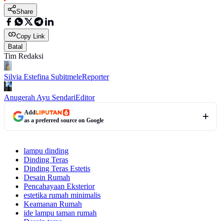
Share
Copy Link
Batal
Tim Redaksi
Silvia Estefina Subitmele
Reporter
Anugerah Ayu Sendari
Editor
Add
as a preferred source on Google
lampu dinding
Dinding Teras
Dinding Teras Estetis
Desain Rumah
Pencahayaan Eksterior
estetika rumah minimalis
Keamanan Rumah
ide lampu taman rumah