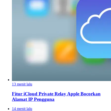
13 menit lalu
Fitur iCloud Private Relay Apple Bocorkan
Alamat IP Pengguna
14 menit lalu