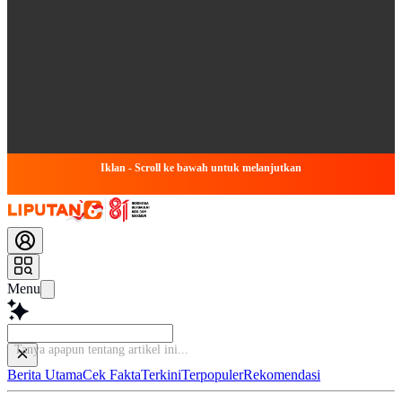
Iklan - Scroll ke bawah untuk melanjutkan
Menu
Berita Utama
Cek Fakta
Terkini
Terpopuler
Rekomendasi