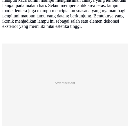
maupun kaca buram mampu menghasilkan cahaya yang lembut dan
hangat pada malam hari. Selain mempercantik area teras, lampu
model lentera juga mampu menciptakan suasana yang nyaman bagi
penghuni maupun tamu yang datang berkunjung. Bentuknya yang
ikonik menjadikan lampu ini sebagai salah satu elemen dekorasi
eksterior yang memiliki nilai estetika tinggi.
Advertisement