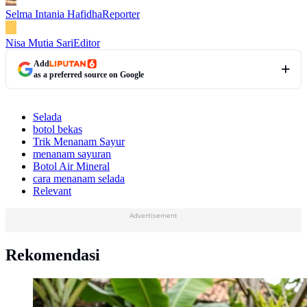
Selma Intania Hafidha
Reporter
Nisa Mutia Sari
Editor
Add
as a preferred source on Google
Selada
botol bekas
Trik Menanam Sayur
menanam sayuran
Botol Air Mineral
cara menanam selada
Relevant
Advertisement
Rekomendasi