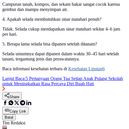
Campuran tanah, kompos, dan sekam bakar sangat cocok karena
gembur dan mampu menyimpan air.
4. Apakah selada membutuhkan sinar matahari penuh?
Tidak. Selada cukup mendapatkan sinar matahari sekitar 4–6 jam
per hari.
5. Berapa lama selada bisa dipanen setelah ditanam?
Selada umumnya dapat dipanen dalam waktu 30–45 hari setelah
tanam, tergantung jenis dan perawatannya.
Baca informasi kesehatan terbaru di
Kesehatan Liputan6
Lanjut Baca:
5 Pertanyaan Orang Tua Setiap Anak Pulang Sekolah
untuk Meningkatkan Rasa Percaya Diri Buah Hati
Share
Copy Link
Batal
Tim Redaksi