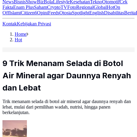
News
Bisnis
ShowBiz
Bola
Lifestyle
Kesehatan
Tekno
Otomotif
Cek
Fakta
Enam Plus
Saham
Crypto
TV
Foto
Regional
Global
Hot
On
Off
Islami
Citizen6
Opini
Feeds
Otosia
Spotlight
English
Disabilitas
Berita
Kontak
Kebijakan Privasi
Home
Hot
9 Trik Menanam Selada di Botol
Air Mineral agar Daunnya Renyah
dan Lebat
Trik menanam selada di botol air mineral agar daunnya renyah dan
lebat, mulai dari pemilihan wadah, nutrisi, hingga panen
berkelanjutan.