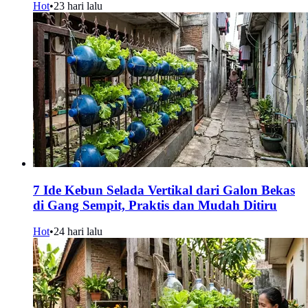
Hot
•
23 hari lalu
7 Ide Kebun Selada Vertikal dari Galon Bekas
di Gang Sempit, Praktis dan Mudah Ditiru
Hot
•
24 hari lalu