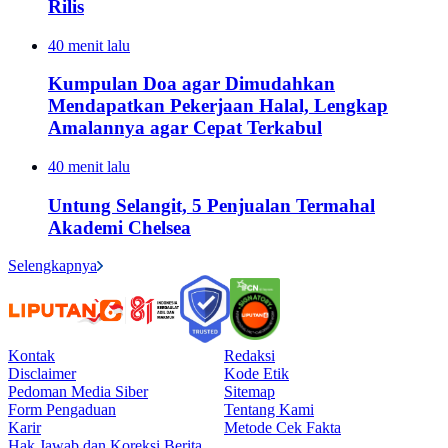
Rilis
40 menit lalu
Kumpulan Doa agar Dimudahkan
Mendapatkan Pekerjaan Halal, Lengkap
Amalannya agar Cepat Terkabul
40 menit lalu
Untung Selangit, 5 Penjualan Termahal
Akademi Chelsea
Selengkapnya
Kontak
Redaksi
Disclaimer
Kode Etik
Pedoman Media Siber
Sitemap
Form Pengaduan
Tentang Kami
Karir
Metode Cek Fakta
Hak Jawab dan Koreksi Berita