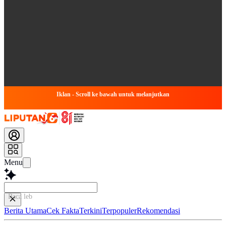
Iklan - Scroll ke bawah untuk melanjutkan
Menu
Baca lebih cepat...
Berita Utama
Cek Fakta
Terkini
Terpopuler
Rekomendasi