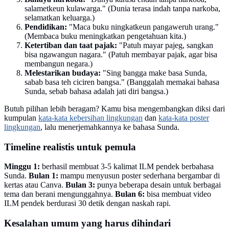
salametkeun kulawarga." (Dunia terasa indah tanpa narkoba,
selamatkan keluarga.)
Pendidikan:
"Maca buku ningkatkeun pangaweruh urang."
(Membaca buku meningkatkan pengetahuan kita.)
Ketertiban dan taat pajak:
"Patuh mayar pajeg, sangkan
bisa ngawangun nagara." (Patuh membayar pajak, agar bisa
membangun negara.)
Melestarikan budaya:
"Sing bangga make basa Sunda,
sabab basa teh ciciren bangsa." (Banggalah memakai bahasa
Sunda, sebab bahasa adalah jati diri bangsa.)
Butuh pilihan lebih beragam? Kamu bisa mengembangkan diksi dari
kumpulan
kata-kata kebersihan lingkungan
dan
kata-kata poster
lingkungan
, lalu menerjemahkannya ke bahasa Sunda.
Timeline realistis untuk pemula
Minggu 1:
berhasil membuat 3-5 kalimat ILM pendek berbahasa
Sunda.
Bulan 1:
mampu menyusun poster sederhana bergambar di
kertas atau Canva.
Bulan 3:
punya beberapa desain untuk berbagai
tema dan berani mengunggahnya.
Bulan 6:
bisa membuat video
ILM pendek berdurasi 30 detik dengan naskah rapi.
Kesalahan umum yang harus dihindari