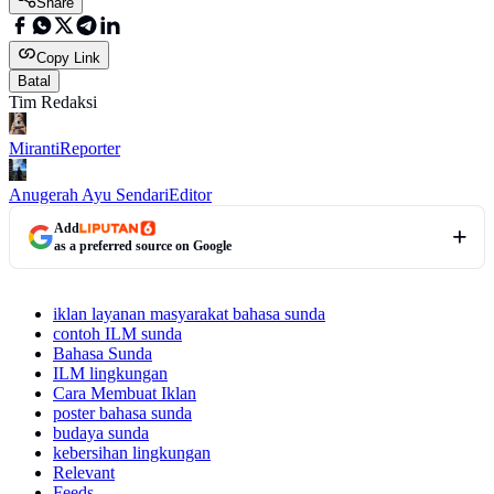
Share
Copy Link
Batal
Tim Redaksi
Miranti
Reporter
Anugerah Ayu Sendari
Editor
Add
as a preferred source on Google
iklan layanan masyarakat bahasa sunda
contoh ILM sunda
Bahasa Sunda
ILM lingkungan
Cara Membuat Iklan
poster bahasa sunda
budaya sunda
kebersihan lingkungan
Relevant
Feeds