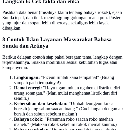
Langkah 6: Cek fakta dan etika
Pastikan data benar (misalnya klaim tentang bahaya rokok), ejaan
Sunda tepat, dan tidak menyinggung golongan mana pun. Poster
yang jujur dan sopan lebih dipercaya sekaligus lebih layak
dibagikan.
8 Contoh Iklan Layanan Masyarakat Bahasa
Sunda dan Artinya
Berikut delapan contoh siap pakai beragam tema, lengkap dengan
terjemahannya. Silakan modifikasi sesuai kebutuhan tugas atau
kampanyemu:
Lingkungan:
"Piceun runtah kana tempatna!" (Buang
sampah pada tempatnya!)
Hemat energi:
"Hayu ngamimitian ngahemat listrik ti diri
urang sorangan." (Mari mulai menghemat listrik dari diri
sendiri.)
Kebersihan dan kesehatan:
"Umbah leungeun ku cai
beresih jeung sabun saacan tuang." (Cuci tangan dengan air
bersih dan sabun sebelum makan.)
Bahaya rokok:
"Pareuman roko saacan roko maehan
maneh." (Matikan rokok sebelum rokok mematikanmu.)
Bahaya narkoba:
"Dunya karasa endah tanpa narkoba,