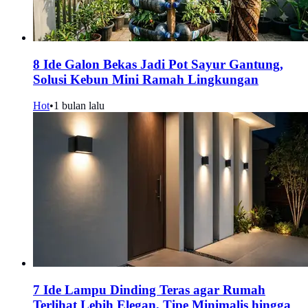
8 Ide Galon Bekas Jadi Pot Sayur Gantung,
Solusi Kebun Mini Ramah Lingkungan
Hot
•
1 bulan lalu
7 Ide Lampu Dinding Teras agar Rumah
Terlihat Lebih Elegan, Tipe Minimalis hingga