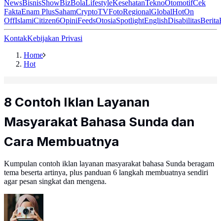
News
Bisnis
ShowBiz
Bola
Lifestyle
Kesehatan
Tekno
Otomotif
Cek
Fakta
Enam Plus
Saham
Crypto
TV
Foto
Regional
Global
Hot
On
Off
Islami
Citizen6
Opini
Feeds
Otosia
Spotlight
English
Disabilitas
Berita
Kontak
Kebijakan Privasi
Home
Hot
8 Contoh Iklan Layanan
Masyarakat Bahasa Sunda dan
Cara Membuatnya
Kumpulan contoh iklan layanan masyarakat bahasa Sunda beragam
tema beserta artinya, plus panduan 6 langkah membuatnya sendiri
agar pesan singkat dan mengena.