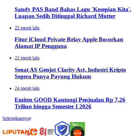
Sandy PAS Band Bahas Lagu 'Kesepian Kita',
Luapan Sedih Ditinggal Richard Mutter
22 menit lalu
Fitur iCloud Private Relay Apple Bocorkan
Alamat IP Pengguna
22 menit lalu
Senat AS Genjot Clarity Act, Industri Kripto
Segera Punya Payung Hukum
24 menit lalu
Emiten GOOD Kantongi Penjualan Rp 7,26
Triliun hingga Semester I 2026
Selengkapnya