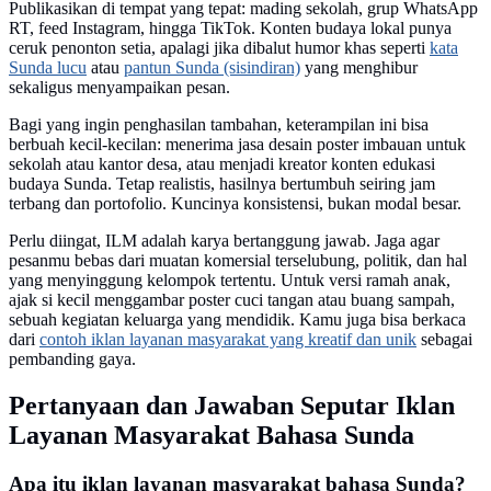
Publikasikan di tempat yang tepat: mading sekolah, grup WhatsApp
RT, feed Instagram, hingga TikTok. Konten budaya lokal punya
ceruk penonton setia, apalagi jika dibalut humor khas seperti
kata
Sunda lucu
atau
pantun Sunda (sisindiran)
yang menghibur
sekaligus menyampaikan pesan.
Bagi yang ingin penghasilan tambahan, keterampilan ini bisa
berbuah kecil-kecilan: menerima jasa desain poster imbauan untuk
sekolah atau kantor desa, atau menjadi kreator konten edukasi
budaya Sunda. Tetap realistis, hasilnya bertumbuh seiring jam
terbang dan portofolio. Kuncinya konsistensi, bukan modal besar.
Perlu diingat, ILM adalah karya bertanggung jawab. Jaga agar
pesanmu bebas dari muatan komersial terselubung, politik, dan hal
yang menyinggung kelompok tertentu. Untuk versi ramah anak,
ajak si kecil menggambar poster cuci tangan atau buang sampah,
sebuah kegiatan keluarga yang mendidik. Kamu juga bisa berkaca
dari
contoh iklan layanan masyarakat yang kreatif dan unik
sebagai
pembanding gaya.
Pertanyaan dan Jawaban Seputar Iklan
Layanan Masyarakat Bahasa Sunda
Apa itu iklan layanan masyarakat bahasa Sunda?