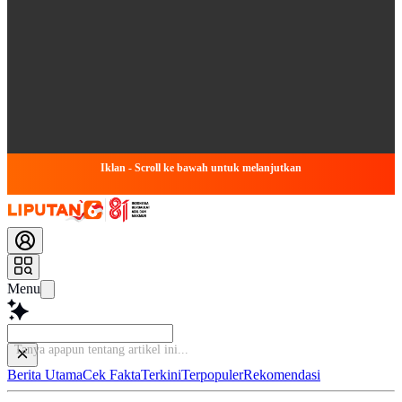
Iklan - Scroll ke bawah untuk melanjutkan
Menu
B
Berita Utama
Cek Fakta
Terkini
Terpopuler
Rekomendasi