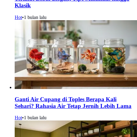
Klasik
Hot
•
1 bulan lalu
Ganti Air Cupang di Toples Berapa Kali
Sehari? Rahasia Air Tetap Jernih Lebih Lama
Hot
•
1 bulan lalu