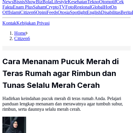
News
Bisnis
ShowBiz
Bola
Lifestyle
Kesehatan
Tekno
Otomotif
Cek
Fakta
Enam Plus
Saham
Crypto
TV
Foto
Regional
Global
Hot
On
Off
Islami
Citizen6
Opini
Feeds
Otosia
Spotlight
English
Disabilitas
Berita
Kontak
Kebijakan Privasi
Home
Citizen6
Cara Menanam Pucuk Merah di
Teras Rumah agar Rimbun dan
Tunas Selalu Merah Cerah
Hadirkan keindahan pucuk merah di teras rumah Anda. Pelajari
panduan lengkap menanam dan merawatnya agar tumbuh subur,
rimbun, serta daunnya selalu merah cerah.