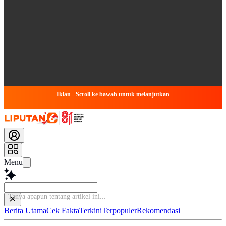
Iklan - Scroll ke bawah untuk melanjutkan
Menu
B
Berita Utama
Cek Fakta
Terkini
Terpopuler
Rekomendasi