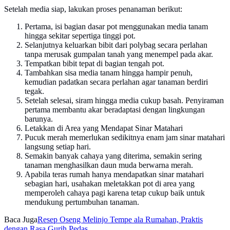
Setelah media siap, lakukan proses penanaman berikut:
Pertama, isi bagian dasar pot menggunakan media tanam
hingga sekitar sepertiga tinggi pot.
Selanjutnya keluarkan bibit dari polybag secara perlahan
tanpa merusak gumpalan tanah yang menempel pada akar.
Tempatkan bibit tepat di bagian tengah pot.
Tambahkan sisa media tanam hingga hampir penuh,
kemudian padatkan secara perlahan agar tanaman berdiri
tegak.
Setelah selesai, siram hingga media cukup basah. Penyiraman
pertama membantu akar beradaptasi dengan lingkungan
barunya.
Letakkan di Area yang Mendapat Sinar Matahari
Pucuk merah memerlukan sedikitnya enam jam sinar matahari
langsung setiap hari.
Semakin banyak cahaya yang diterima, semakin sering
tanaman menghasilkan daun muda berwarna merah.
Apabila teras rumah hanya mendapatkan sinar matahari
sebagian hari, usahakan meletakkan pot di area yang
memperoleh cahaya pagi karena tetap cukup baik untuk
mendukung pertumbuhan tanaman.
Baca Juga
Resep Oseng Melinjo Tempe ala Rumahan, Praktis
dengan Rasa Gurih Pedas