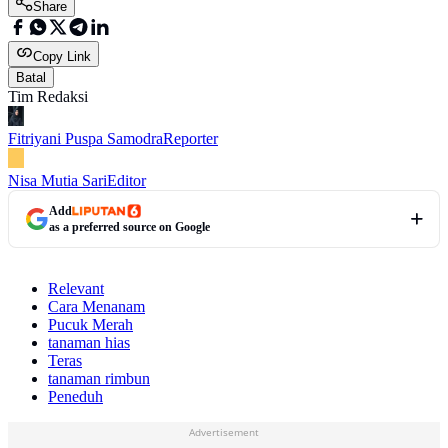
Share
Copy Link
Batal
Tim Redaksi
Fitriyani Puspa Samodra
Reporter
Nisa Mutia Sari
Editor
Add
as a preferred source on Google
Relevant
Cara Menanam
Pucuk Merah
tanaman hias
Teras
tanaman rimbun
Peneduh
Advertisement