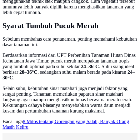
menggunakan teknik stek maupun cangkok. Cara vegetatif tersebut
umumnya lebih banyak dipilih karena menghasilkan tanaman yang
lebih cepat tumbuh.
Syarat Tumbuh Pucuk Merah
Sebelum membahas cara penanaman, penting memahami kebutuhan
dasar tanaman ini.
Berdasarkan informasi dari UPT Perbenihan Tanaman Hutan Dinas
Kehutanan Jawa Timur, pucuk merah merupakan tanaman tropis
yang tumbuh optimal pada suhu sekitar
24–36°C
. Suhu siang ideal
berkisar
28–36°C
, sedangkan suhu malam berada pada kisaran
24–
30°C
.
Selain suhu, kebutuhan sinar matahari juga menjadi faktor yang
sangat penting. Tanaman memerlukan paparan sinar matahari
langsung agar mampu menghasilkan tunas berwarna merah cerah.
Kekurangan cahaya biasanya menyebabkan warna daun menjadi
kusam dan pertumbuhan tanaman kurang maksimal.
Baca Juga
8 Mitos tentang Gorengan yang Salah, Banyak Orang
Masih Keliru