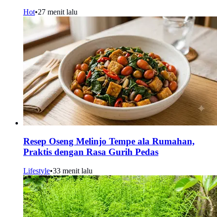
Hot
•
27 menit lalu
Resep Oseng Melinjo Tempe ala Rumahan,
Praktis dengan Rasa Gurih Pedas
Lifestyle
•
33 menit lalu