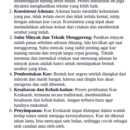
dibandingkan tepung beras instan. Proses tradisional ini juga
diyakini menghasilkan tekstur yang lebih baik.
Konsistensi Adonan:
Adonan harus memiliki kekentalan
yang pas, tidak terlalu encer dan tidak terlalu kental, mirip
dengan adonan kue cucur. Konsistensi yang tepat akan
memudahkan adonan keluar dari cetakan dan membentuk
serabut yang indah.
Suhu Minyak dan Teknik Menggoreng:
Pastikan minyak
sudah panas sebelum adonan dituang, lalu kecilkan api saat
menggoreng. Suhu minyak yang stabil penting agar kue
matang merata dan renyah tanpa cepat gosong. Teknik
memutar dan memukul cetakan saat menuang adonan ke
minyak panas adalah kunci untuk mendapatkan bentuk
serabut yang khas.
Pembentukan Kue:
Bentuk kue segera setelah diangkat dari
minyak dan masih hangat, karena saat dingin kue akan
mengeras dan sulit dibentuk.
Kesabaran dan Kehati-hatian:
Proses pembuatan Kue
Keukarah, terutama secara tradisional, membutuhkan
kesabaran dan kehati-hatian. Jangan terburu-buru agar
hasilnya maksimal.
Penyimpanan:
Kue Keukarah dapat disimpan dalam wadah
kedap udara untuk menjaga kerenyahannya. Kue ini dikenal
tahan lama, bisa mencapai satu bulan, sehingga cocok sebagai
stok camilan atau oleh-oleh.