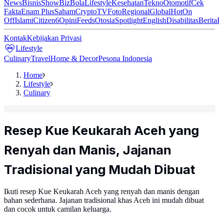
News
Bisnis
ShowBiz
Bola
Lifestyle
Kesehatan
Tekno
Otomotif
Cek
Fakta
Enam Plus
Saham
Crypto
TV
Foto
Regional
Global
Hot
On
Off
Islami
Citizen6
Opini
Feeds
Otosia
Spotlight
English
Disabilitas
Berita
Kontak
Kebijakan Privasi
Lifestyle
Culinary
Travel
Home & Decor
Pesona Indonesia
Home
Lifestyle
Culinary
Resep Kue Keukarah Aceh yang
Renyah dan Manis, Jajanan
Tradisional yang Mudah Dibuat
Ikuti resep Kue Keukarah Aceh yang renyah dan manis dengan
bahan sederhana. Jajanan tradisional khas Aceh ini mudah dibuat
dan cocok untuk camilan keluarga.