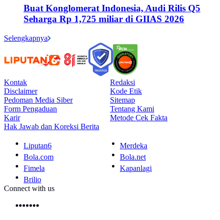
Buat Konglomerat Indonesia, Audi Rilis Q5
Seharga Rp 1,725 miliar di GIIAS 2026
Selengkapnya
Kontak
Redaksi
Disclaimer
Kode Etik
Pedoman Media Siber
Sitemap
Form Pengaduan
Tentang Kami
Karir
Metode Cek Fakta
Hak Jawab dan Koreksi Berita
Liputan6
Merdeka
Bola.com
Bola.net
Fimela
Kapanlagi
Brilio
Connect with us