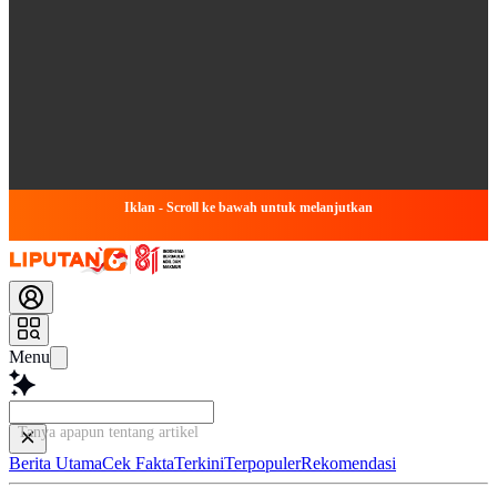
Iklan - Scroll ke bawah untuk melanjutkan
Menu
Tanya apapun tentang artikel ini...
Berita Utama
Cek Fakta
Terkini
Terpopuler
Rekomendasi