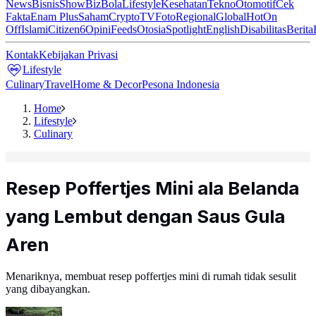
News
Bisnis
ShowBiz
Bola
Lifestyle
Kesehatan
Tekno
Otomotif
Cek
Fakta
Enam Plus
Saham
Crypto
TV
Foto
Regional
Global
Hot
On
Off
Islami
Citizen6
Opini
Feeds
Otosia
Spotlight
English
Disabilitas
Berita
Kontak
Kebijakan Privasi
Lifestyle
Culinary
Travel
Home & Decor
Pesona Indonesia
Home
Lifestyle
Culinary
Resep Poffertjes Mini ala Belanda
yang Lembut dengan Saus Gula
Aren
Menariknya, membuat resep poffertjes mini di rumah tidak sesulit
yang dibayangkan.