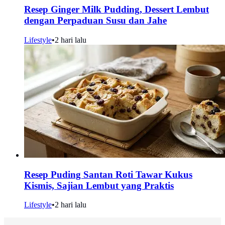
Resep Ginger Milk Pudding, Dessert Lembut
dengan Perpaduan Susu dan Jahe
Lifestyle
•
2 hari lalu
Resep Puding Santan Roti Tawar Kukus
Kismis, Sajian Lembut yang Praktis
Lifestyle
•
2 hari lalu